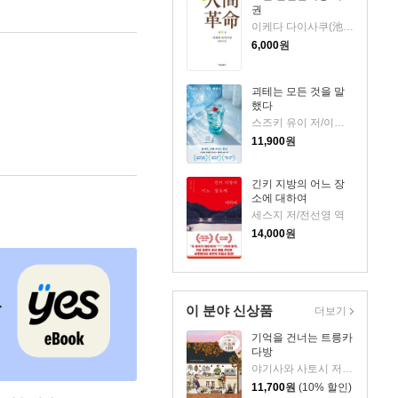
권
이케다 다이사쿠(池田大作) 저
6,000
원
괴테는 모든 것을 말
했다
스즈키 유이 저/이지수 역
11,900
원
긴키 지방의 어느 장
소에 대하여
세스지 저/전선영 역
14,000
원
이 분야 신상품
더보기
기억을 건너는 트릉카
다방
야기사와 사토시 저/임희선 역
11,700
원
(10% 할인)