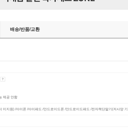
배송/반품/교환
기
능 제공 안함
니터 미지원) /아이폰 /아이패드 /안드로이드폰 /안드로이드패드 /전자책단말기(저사양 기기 