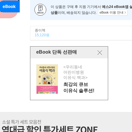
이 상품은 구매 후 지원 기기에서
예스24 eBook앱
상품
이며, 배송되지 않습니다.
eBook 이용 안내
종이책
15,120원
eBook 단독 선판매
<우리동네
어린이병원
이유식 백과>
최강의 큐브
이유식 솔루션!