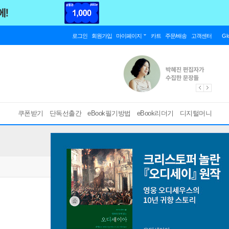
로그인
회원가입
마이페이지
카트
주문/배송
고객센터
Gl
쿠폰받기
단독선출간
eBook필기방법
eBook리더기
디지털머니