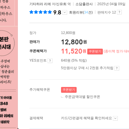
기타하라 리에
저/
신유희
역
소담출판사
2025년 04월 09일
9.8
회원리뷰(
34
건)
판매지수 12
정가
12,800원
12,800
원
판매가
11,520
원
쿠폰혜택가
(종이책 정가 대비
쿠폰받기
YES포인트
640원 (5% 적립)
5만원이상 구매 시 2천원 추가적립
추가혜택쿠폰
쿠폰받기
주문금액대별 할인쿠폰
결제혜택
카드/간편결제 혜택을 확인하세요