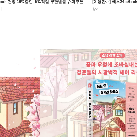
Book 전종 10%할인+5%적립 무한발급 슈퍼쿠폰
[이용안내] 예스24 eBo
시
상시