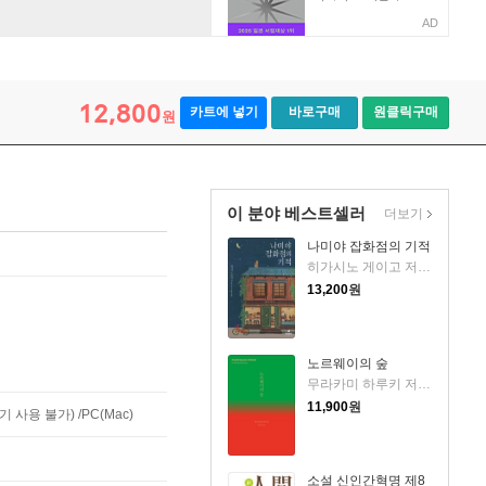
AD
12,800
카트에 넣기
바로구매
원클릭구매
원
이 분야 베스트셀러
더보기
나미야 잡화점의 기적
히가시노 게이고 저/양윤옥 역
13,200
원
노르웨이의 숲
무라카미 하루키 저/양억관 역
11,900
원
사용 불가) /PC(Mac)
소설 신인간혁명 제8