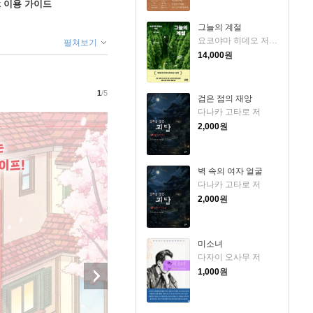
ok 이용 가이드
그늘의 계절
요코야마 히데오 저/민경욱 역
펼쳐보기
14,000
원
1
/5
검은 점의 재앙
다나카 고타로 저
2,000
원
벽 속의 여자 얼굴
다나카 고타로 저
2,000
원
미소녀
다자이 오사무 저
1,000
원