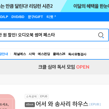
D/LP
DVD/BD
문구
/GIFT
티켓
장안내
채널예스
사락
예스펀딩
클래스24
독서유형검사
RBTI Lab
독서유형검사
크클 심야 독서 모임
OPEN
소득공제
EPUB
어서 와 송사리 하우스
[ EPUB ]
eBook