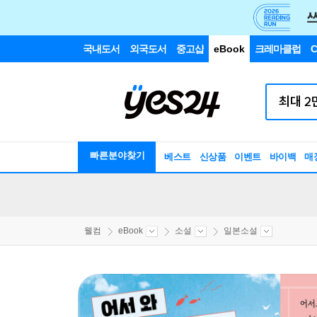
국내도서
외국도서
중고샵
eBook
크레마클럽
C
빠른분야찾기
베스트
신상품
이벤트
바이백
매
웰컴
eBook
소설
일본소설