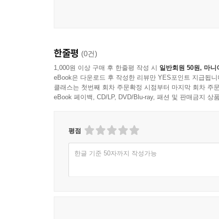
내 떠나온 곳도
내 가야할 그곳도 아슴히 보일 것만 같으다
강은 어머니 탯줄인 듯
한줄평
(0건)
어느 시원始原에서 흘러와 그 실핏줄마다에
하 많은 꽃
1,000원 이상 구매 후 한줄평 작성 시
일반회원 50원, 마니
eBook은 다운로드 후 작성한 리뷰만 YES포인트 지급됩니
하 많은 불빛들
클래스는 첫번째 회차 주문확정 시점부터 마지막 회차 주문
안간힘으로 매달려 핀다
eBook 페이백, CD/LP, DVD/Blu-ray, 패션 및 판매금
이 강에 애면글면 매달린 저 유정무정들이
탯줄에 달린 태 아들만 같아서
평점
강심江心에서 울리는 소리
한글 기준 50자까지 작성가능
어머니 태반에서 듣던 그 모음만 같아서
지금은 살아있음 하나로 눈물겹다
저문 강둑에 질경이는 더욱 질겨
보일 듯 말 듯 그 끝에 좁쌀 같은 꽃도 부질없이 핀