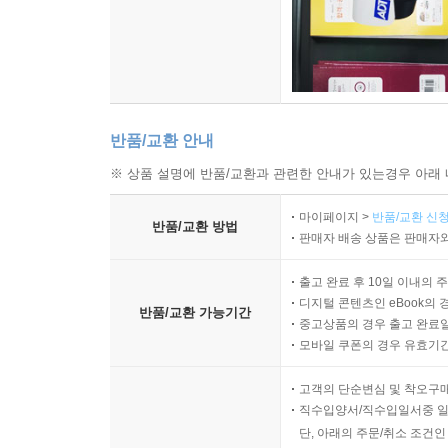
새벽 낯선 바다의 수평선에 닿을 수 있을까. 흐르는
다 해도 끝없이 거슬러 오르는 욕된 생각들, 그리운
일들도 모두 잊고 등을 돌려 저 강처럼 흐를 수는 없
을 속 강 하나, 어둠 속에서 홀로 빛난다.
--- 「박두규, 강을 바라보다」 중에서
반품/교환 안내
여기까지 왔구나
※ 상품 설명에 반품/교환과 관련한 안내가 있는경우 아래 
다시 들녘에 눈 내리고
마이페이지 >
반품/교환 신청
옛날이었는데
반품/교환 방법
판매자 배송 상품은 판매자와
저 눈발처럼 늙어가겠다고
그랬었는데
출고 완료 후 10일 이내의 
디지털 콘텐츠인 eBook의 
반품/교환 가능기간
중고상품의 경우 출고 완료일
강을 건넜다는 것을 안다
모바일 쿠폰의 경우 유효기간(
되돌릴 수 없다는 것도 안다
그 길에 눈 나리고 궂은 비 뿌리지 않았을까
고객의 단순변심 및 착오구
한 해가 저물고 이루는 황혼의 날들
직수입양서/직수입일서중 일
내 사랑도 그렇게 흘러갔다는 것을 안다
단, 아래의 주문/취소 조건인