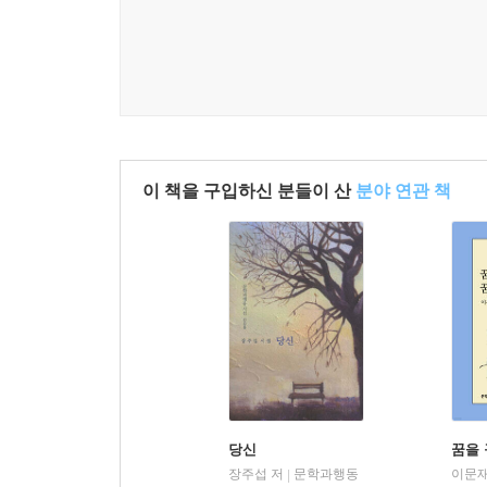
그렇듯
세상엔 부질없지 않은 것이 하나도 없어
오늘 밤 질경이꽃 한 톨로
또한 부질없는 것이 하나도 없다
아직 하류는 멀다
언젠가 이 탯줄의 하류로 하류로 가서
이 책을 구입하신 분들이 산
분야 연관 책
더 큰 자궁에 들어 다시 태어날 때까지는
내일도 나는 한 가닥 질경이로
살아야겠는 것이다
저 하류 어디쯤에 매달려
새로이 돋는 것이 어디 개밥바라기별뿐이겠느냐
나는 다시 살고만 싶다
--- 「복효근, 저녁 강에서」 중에서
당신
꿈을 
저마다 세상에서 가장 아픈 상처
장주섭 저
문학과행동
이문재
|
보석처럼 내밀어 떠들던 사람들 떠나고