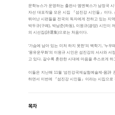
문학뉴스가 운영하는 출판사 엠엔북스가 남정국 시집
자선 대표작을 모은 시집 『섬진강 시인들』이다.
뛰어난 시편들을 전국의 독자에게 전하고 있는 지역으로
박두규(구례), 박남준(하동), 이원규(광양) 시인이
의 시선집(詩選集)으로는 처음이다.
‘가슴에 남아 있는 미처 하지 못한’의 백학기, ‘누우떼
‘몽유운무화’의 이원규 시인은 섬진강의 서사와 서
고 있다. 갈수록 혼란한 시대에 마음을 추스르게 하
이들은 지난해 11월 ‘섬진강국제실험예술제-몸詩 
하면서 이번에 『섬진강 시인들』이라는 시집으로 결
목차