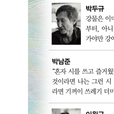
박남준 시인
저녁 강이 숲에 들어 _ 107
나무, 폭포, 그리고 숲 _ 109
따뜻한 얼음 _ 113
슬픔 _ 115
먼 강물의 편지 _ 116
이사, 악양 _ 117
겨울 풍경 _ 119
흰 부추꽃으로 _ 121
동백 _ 123
당신을 향해 피는 꽃 _ 125
이원규 시인
물안개 _ 131
안개 _ 132