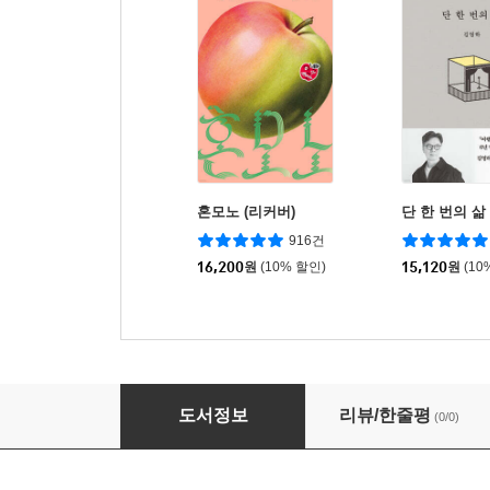
혼모노 (리커버)
단 한 번의 삶
916건
16,200
원
(10% 할인)
15,120
원
(10
섬진강 시인들
도서정보
리뷰/한줄평
(0/0)