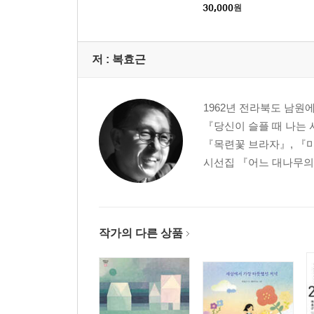
30,000
원
저 :
복효근
1962년 전라북도 남원
『당신이 슬플 때 나는 
『목련꽃 브라자』, 『마
시선집 『어느 대나무의 
작가의 다른 상품