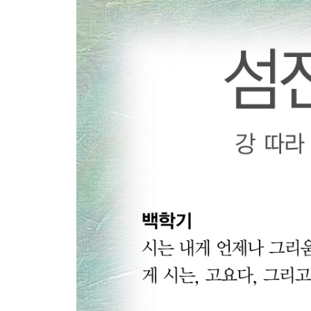
버팀목에 대하여 _ 53
예를 들어 무당거미 _ 55
마늘 촛불 _ 57
저녁 강에서 _ 58
새를 기다리며 _ 60
매화찬 _ 62
춘향의 노래 _ 64
섬진강- 섬진강에서. 1 _ 66
장진희 시인
늪 _ 71
봄 쑥 _ 72
가을 강 _ 74
억수장마 _ 75
물난리 속에서 _ 78
백일홍 _ 82
저녁노을 _ 84