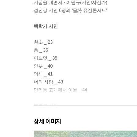
시집을 내면서 - 이원규(시인/사진가)
섬진강 시인 6명의 ‘몸詩 퓨전콘서트’
백학기 시인
흰소 _ 23
춤 _ 36
어느덧 _ 38
안부 _ 40
억새 _ 41
너의 사랑 _ 43
만리동 고개에서 이틀 _ 44
복효근 시인
상세 이미지
누떼가 강을 건너는 법 _ 49
어느 대나무의 고백 _ 51