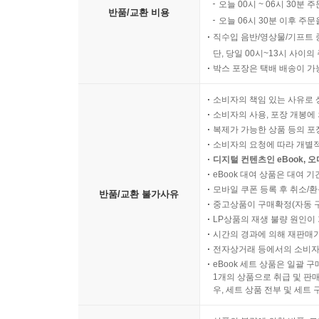
오늘 00시 ~ 06시 30분 
안녕 내 사랑, 부디 잘 있어라
반품/교환 비용
오늘 06시 30분 이후 주문
--- 「박남준, 먼 강물의 편지」 중에서
직수입 음반/영상물/기프트 
단, 당일 00시~13시 사이
이명인가
박스 포장은 택배 배송이 가
밤새 섬진강 쏘가리가 운다
소비자의 책임 있는 사유로 
소비자의 사용, 포장 개봉에 
징한 것들
복제가 가능한 상품 등의 포장을 
격정의 날들이 가고
소비자의 요청에 따라 개별
물이 차다
디지털 컨텐츠인 eBook, 
뼈마디가 시리다
eBook 대여 상품은 대여 기
모바일 쿠폰 등록 후 취소/환
반품/교환 불가사유
중고상품이 구매확정(자동 
바람이 태어나고 죽은 곳
LP상품의 재생 불량 원인이 기
그곳에 가보고 싶었지만
시간의 경과에 의해 재판매가
이 맛도 솔찮다
전자상거래 등에서의 소비자
eBook 세트 상품은 일괄 
1개의 상품으로 취급 및 판매
나이 마흔을 넘어서야 찾아온
우, 세트 상품 전부 및 세트
체외수정의 새벽 물안개