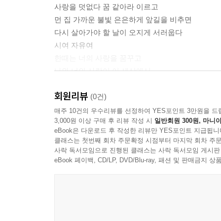
사랑을 덧없다 꿈 같아라 이르고
먼 집 가까운 불빛 은은하게 앞길을 비추면
다시 살아가야 할 날이 오지게 서러웁다
시여 자유여
한때는 너의 사랑을 꿈꾸고
나와 너의 사랑이 이 세상에서
남겨 놓은 그 무엇 흔적조차 없을지라도
회원리뷰
버릴 수 없다. 이 사랑을 이 세상을
(0건)
너의 숨결을 만지고픈 사월이 오면
매주 10건의 우수리뷰를 선정하여 YES포인트 3만원을 드
3,000원 이상 구매 후 리뷰 작성 시
일반회원 300원, 마니아
들판에 노란 뫼꽃 한 우주로 열리고
eBook은 다운로드 후 작성한 리뷰만 YES포인트 지급됩니
강물에 띄어보는 붉은 연심이 더더욱
클래스는 첫번째 회차 주문확정 시점부터 마지막 회차 주문
가슴을 찌르는 이 환한 날들 앞에서
사락 독서모임으로 진행된 클래스는 사락 독서모임 게시판
--- 「백학기, 너의 사랑」 중에서
eBook 페이백, CD/LP, DVD/Blu-ray, 패션 및 판매금
사는 일 부질 없어
살고 싶지 않을 때 하릴없이
저무는 강가에 와 웅크리고 앉으면