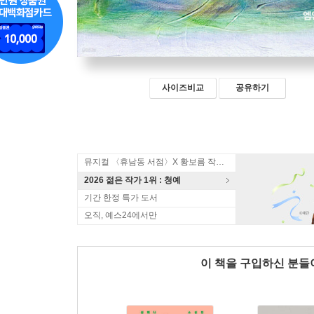
사이즈비교
공유하기
뮤지컬 〈휴남동 서점〉X 황보름 작가 북토크
2026 젊은 작가 1위 : 청예
기간 한정 특가 도서
오직, 예스24에서만
이 책을 구입하신 분