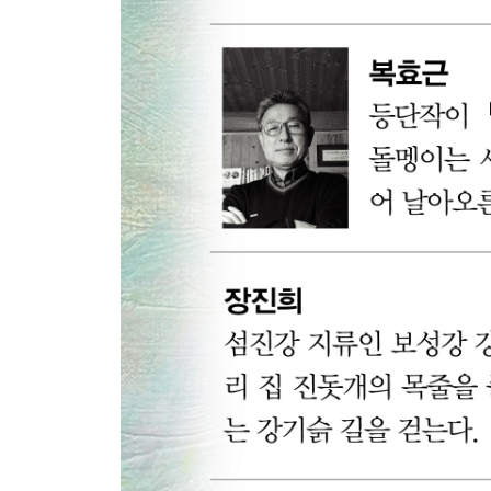
가을 _ 85
이름 _ 86
반달이 싹을 틔워 _ 87
박두규 시인
강을 바라보다 _ 91
나마스카 _ 92
사랑은 홀로 어둠의 숲을 헤매고 _ 93
그렇게 그대가 오면 _ 95
저녁 강 _ 96
헛꽃 _ 98
홀로 깨어 두텁나루숲 창문을 열고 _ 99
어디에서 왔나. 이 향기 _ 101
눈부신 어둠 _ 102
가여운 나를 위로하다 _ 103