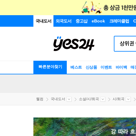
국내도서
외국도서
중고샵
eBook
크레마클럽
C
빠른분야찾기
베스트
신상품
이벤트
바이백
매
웰컴
국내도서
소설/시/희곡
시/희곡