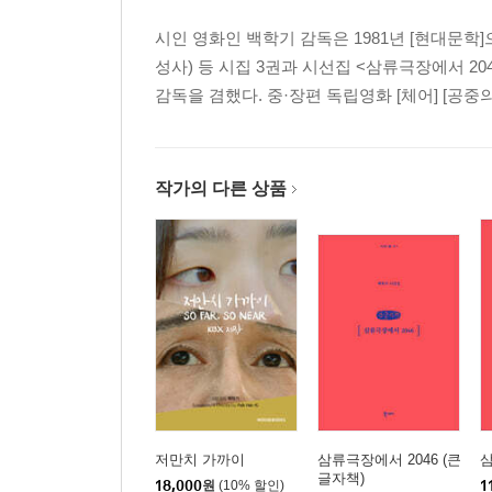
시인 영화인 백학기 감독은 1981년 [현대문학]
성사) 등 시집 3권과 시선집 <삼류극장에서 20
감독을 겸했다. 중·장편 독립영화 [체어] [공중의자
작가의 다른 상품
저만치 가까이
삼류극장에서 2046 (큰
삼
글자책)
18,000
원
(10% 할인)
1