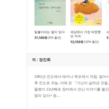
밑불이라는 말이 있다
세상에서 가장 따뜻했
사
던 저녁
17,100
원
(5% 할인)
1
12,150
원
(10% 할인)
저 :
장진희
1961년 진도에서 태어나 목포에서 자람. 젊어서
후 진도로 귀농, 이때 쓴 『가난이 살려낸 것
돌뱅이 13년째로 장터에서 만난 이야기를 월간
람의 깊이> 등...