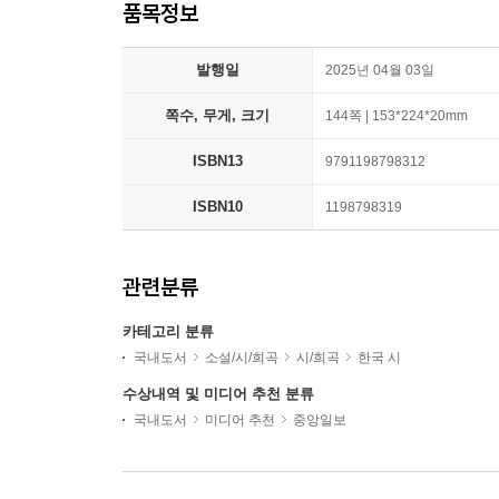
품목정보
발행일
2025년 04월 03일
쪽수, 무게, 크기
144쪽 | 153*224*20mm
ISBN13
9791198798312
ISBN10
1198798319
관련분류
카테고리 분류
국내도서
소설/시/희곡
시/희곡
한국 시
수상내역 및 미디어 추천 분류
국내도서
미디어 추천
중앙일보