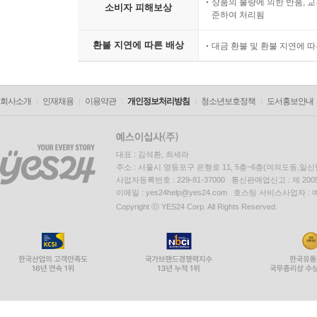
상품의 불량에 의한 반품, 교
소비자 피해보상
준하여 처리됨
무량무량
알밴 여인들이
환불 지연에 따른 배상
대금 환불 및 환불 지연에 
뒷물을 하고 있다
--- 「이원규, 물안개」 중에서
회사소개
인재채용
이용약관
개인정보처리방침
청소년보호정책
도서홍보안내
대표 : 김석환, 최세라
주소 : 서울시 영등포구 은행로 11, 5층~6층(여의도동,일신
사업자등록번호 : 229-81-37000 통신판매업신고 : 제 200
이메일 : yes24help@yes24.com 호스팅 서비스사업자 :
Copyright ⓒ YES24 Corp. All Rights Reserved.