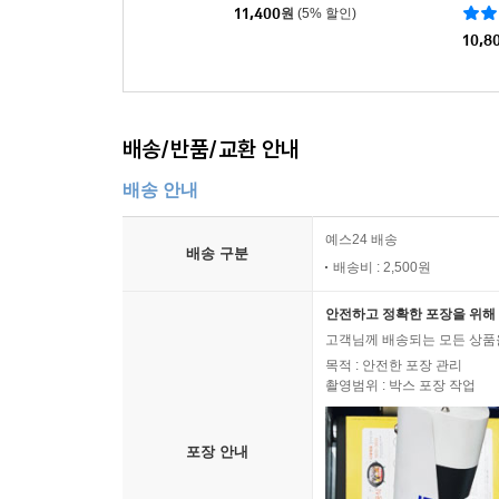
11,400
원
(5% 할인)
제 슬픔을 비출 수 없는
10,8
마른 가을 강
바위 위에 앉았던 하얀 물새들도 하나둘 날아올라
서녘 하늘 붉은 노을 속으로 떼를 지어 떠났다
강기슭 비탈진 숲속
배송/반품/교환 안내
어둠이 짙게 배어들어
배송 안내
오늘 하루 아무 일도 일어나지 않았다
아무도 아프지 않았다
예스24 배송
배송 구분
하루씩 하루씩 사그라드는
배송비 : 2,500원
옹이진 나무들 속은 누가 알까
밤벌레는 그 사연 짚어서
안전하고 정확한 포장을 위해 
고객님께 배송되는 모든 상품을
저리 깊이 울어대는가
목적 : 안전한 포장 관리
--- 「장진희, 가을 강」 중에서
촬영범위 : 박스 포장 작업
두텁나루숲에 앉아 강을 바라본다. 저 강의 흐름처럼
포장 안내
각만 바라볼 수 있으면 좋겠다. 강물은 끝내 바다에
소멸하듯, 생각의 끝에 이르러 내 망상의 세월이 다