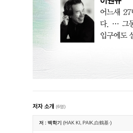
겁나게와 잉 사이 _ 133
물앵두 _ 135
섬진강 첫 매화 _ 137
소쩍새의 길-일생 단 한 편의 시 4 _ 138
단지 그물 맛이 아니었으므로 _ 139
몽유운무화 _ 141
별빛 한 짐 _ 142
달빛을 깨물다 _ 144
저자 소개
(6명)
저 :
백학기
(HAK KI, PAIK,白鶴基·)