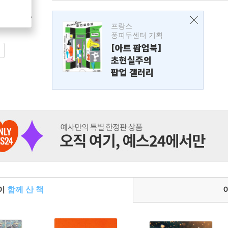
프랑스
퐁피두센터 기획
[아트 팝업북]
초현실주의
팝업 갤러리
들이
함께 산 책