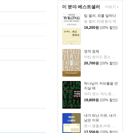
이 분야 베스트셀러
더보기
팀 켈러, 죄를 말하다
팀 켈러 저/윤종석 역
16,200
원
(10% 할인)
영적 침체
마틴 로이드 존스 저/정상윤 역
20,700
원
(10% 할인)
하나님이 커브볼을 던
지실 때
피터 엔스 저/노동래 역
19,800
원
(10% 할인)
내가 떠난 이유, 내가
남은 이유
토니 캠폴로,바트 캠폴로 저/노종문 역
17,550
원
(10% 할인)