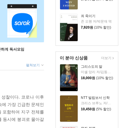
죄 죽이기
존 오웬 저/박문재 역
7,920
원
(10% 할인)
꾸준하게 독서모임
이 분야 신상품
더보기
펼쳐보기
그리스도의 말
미셸 앙리 저/김동규 역
18,000
원
(10% 할인)
적 성찰이다. 코로나 이후
NTT 빌립보서 신학
크리스 브루노 저/권대영 역
속에 가장 긴급한 문제인
10,450
원
(5% 할인)
을 포함하여 지구 전체를
를 동시에 붕괴로 몰아갈