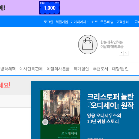
로그인
회원가입
마이페이지
카트
주문/배송
고객센터
Gl
름방학혜택
예사단독판매
이달의사은품
특가할인
추천도서
대량/법인
세요!
리