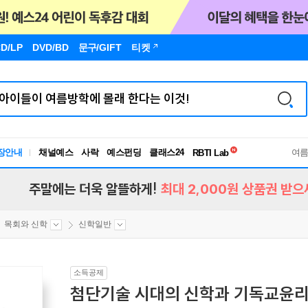
D/LP
DVD/BD
문구
/GIFT
티켓
독서유형검사
장안내
채널예스
사락
예스펀딩
클래스24
RBTI Lab
여
독서유형검사
주말에는 더욱 알뜰하게!
최대 2,000원 상품권 받으
목회와 신학
신학일반
소득공제
첨단기술 시대의 신학과 기독교윤