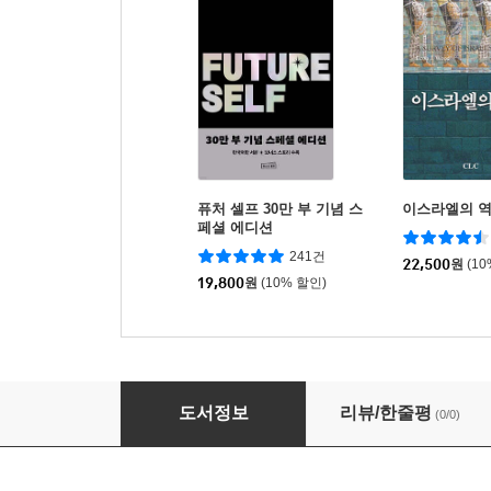
퓨처 셀프 30만 부 기념 스
이스라엘의 
페셜 에디션
241건
22,500
원
(1
19,800
원
(10% 할인)
첨단기술 시대의 신학과 기독교윤리
도서정보
리뷰/한줄평
(0/0)