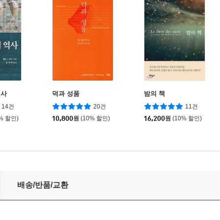
역사
덕과 성품
밤의 책
14건
20건
11건
0% 할인)
10,800
원
(10% 할인)
16,200
원
(10% 할인)
배송/반품/교환