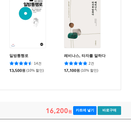
일방통행로
레비나스, 타자를 말하다
14건
2건
13,500
원
(10% 할인)
17,100
원
(10% 할인)
16,200
카트에 넣기
바로구매
원