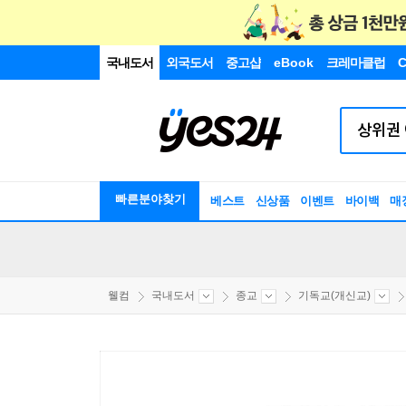
국내도서
외국도서
중고샵
eBook
크레마클럽
C
빠른분야찾기
베스트
신상품
이벤트
바이백
매
웰컴
국내도서
종교
기독교(개신교)