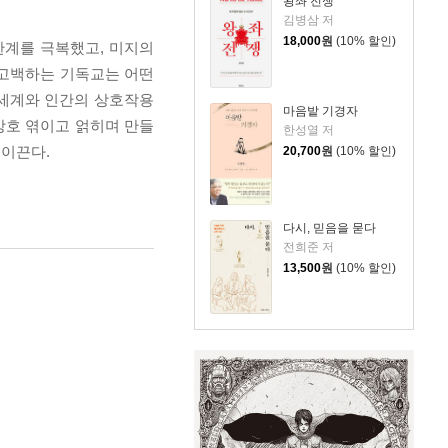
왕좌 전쟁
김병삼 저
18,000
원
(10% 할인)
한계를 극복했고, 미지의
 고백하는 기독교는 어떤
 세계와 인간의 상호작용
마음밭 기경자
상호 엮이고 얽히며 만들
한성열 저
이끈다.
20,700
원
(10% 할인)
다시, 믿음을 묻다
전희준 저
13,500
원
(10% 할인)