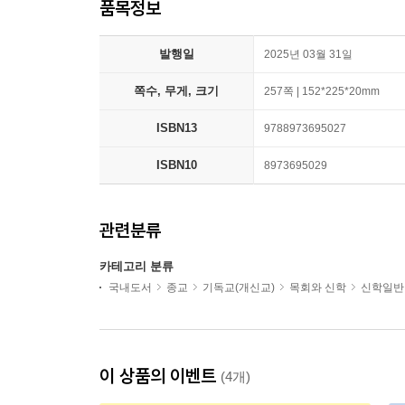
품목정보
발행일
2025년 03월 31일
쪽수, 무게, 크기
257쪽 | 152*225*20mm
ISBN13
9788973695027
ISBN10
8973695029
관련분류
카테고리 분류
국내도서
종교
기독교(개신교)
목회와 신학
신학일반
이 상품의 이벤트
(4개)