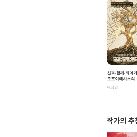
신과-함께-되어가다
오포이에시스의 
상상력
대장간
작가의 추