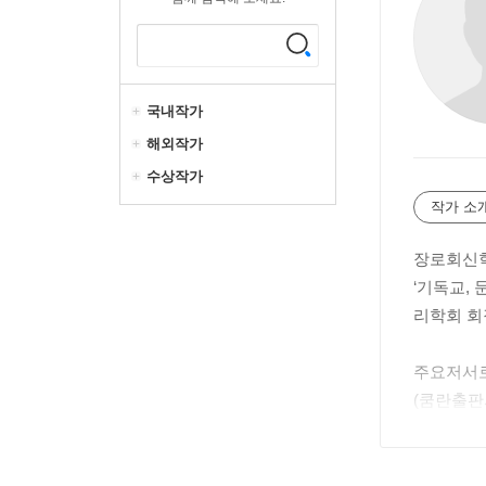
국내작가
해외작가
수상작가
작가 소
장로회신학
‘기독교,
리학회 회
주요저서로
(쿰란출판사
신학』 (
까지: W