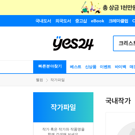
국내도서
외국도서
중고샵
eBook
크레마클럽
C
빠른분야찾기
베스트
신상품
이벤트
바이백
매
웰컴
작가파일
국내작가
작가파일
작가 혹은 작가와 작품명을
함께 검색해 보세요.