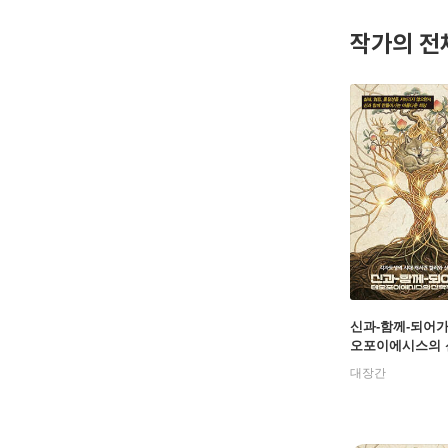
작가의 전
신과-함께-되어가다
오포이에시스의 
상상력
대장간