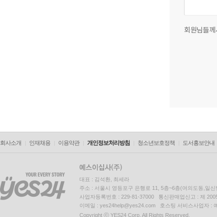
회원님들께
회사소개
인재채용
이용약관
개인정보처리방침
청소년보호정책
도서홍보안내
대표 : 김석환, 최세라
주소 : 서울시 영등포구 은행로 11, 5층~6층(여의도동,일신
사업자등록번호 : 229-81-37000 통신판매업신고 : 제 200
이메일 : yes24help@yes24.com 호스팅 서비스사업자 :
Copyright ⓒ YES24 Corp. All Rights Reserved.