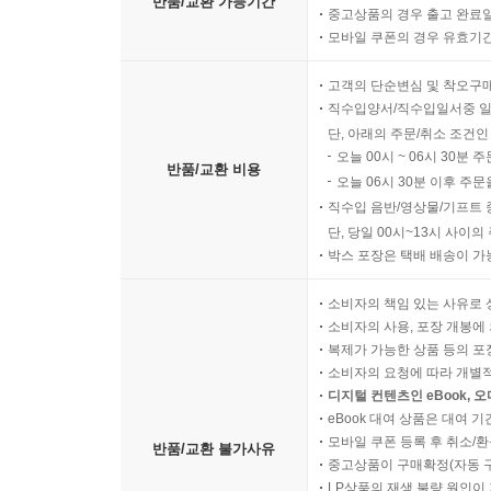
반품/교환 가능기간
중고상품의 경우 출고 완료일
모바일 쿠폰의 경우 유효기간(
고객의 단순변심 및 착오구
직수입양서/직수입일서중 일
단, 아래의 주문/취소 조건인
오늘 00시 ~ 06시 30분 
반품/교환 비용
오늘 06시 30분 이후 주문
직수입 음반/영상물/기프트 
단, 당일 00시~13시 사이
박스 포장은 택배 배송이 가
소비자의 책임 있는 사유로 
소비자의 사용, 포장 개봉에 
복제가 가능한 상품 등의 포장을 
소비자의 요청에 따라 개별
디지털 컨텐츠인 eBook, 
eBook 대여 상품은 대여 기
모바일 쿠폰 등록 후 취소/환
반품/교환 불가사유
중고상품이 구매확정(자동 
LP상품의 재생 불량 원인이 기