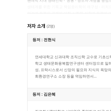
팬데믹 시대 생태신학 - ‘공동 - 창조자’개념을 중심
생태계를 위한 기독교 책임윤리학의 재구성 - 리처드
인간과 동물의 관계에 대한 신학적 성찰과 동물에 
첨단기술발달 시대 인간과 자연의 관계 변화와 기
저자 소개
(2명)
3부 사물 / 생태 / 정치 / 신학
등저 :
전현식
생태와 생명으로부터 존재와 사물로의 전회
제4차 산업혁명과 생태 영성의 두 초점
연세대학교 신과대학 조직신학 교수로 기초신학
네트워크를 통해 계시와 인식의 관계를 생각하다 -
학교 생태문화융복합연구센터 센터장으로 일하며
성, 프락시스로서 신앙의 필요와 지식의 욕망의
4부 한국생태신학의 미래적 재정위
회환경연구소 소장 등을 역임하면서...
기후변화와 생태 위기 시대의 물(物)의 신학 - 여물(
해석학적 특이성과 행위항 - 신학적 해석학과 기독
등저 :
김은혜
주