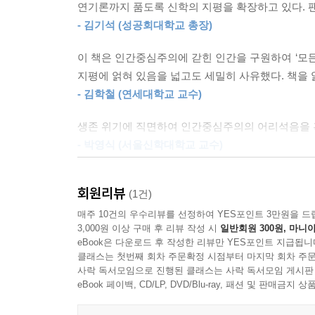
연기론까지 품도록 신학의 지평을 확장하고 있다. 팬
- 김기석 (성공회대학교 총장)
한편 이 책은 자연과학이 생태계와 인간문명의 
제공하고 생태적 사유를 가능하게 하는 등 순기
이 책은 인간중심주의에 갇힌 인간을 구원하여 ‘모든 
이론과 생태적 사유를 신학에 접목할 수 있는 방향
지평에 얽혀 있음을 넓고도 세밀히 사유했다. 책을 
- 김학철 (연세대학교 교수)
기독교윤리학과 관련해서는 ‘책임’의 개념을 자세
생존 위기에 직면하여 인간중심주의의 어리석음을 혹
상황에 필요한 책임의 개념과 주체 설정을 재고하
- 박영식 (서울신학대학교 교수)
이것이 생태 보전에 미칠 긍정적 측면을 탐구한다.
‘사물의 신학’(theology of things)이 가능
또한 고통을 해석하고 이에 응답하는 능력이 인
회원리뷰
(1건)
재편하려는 신학적 성찰을 담고 있다.
확장하고, 이러한 관점이 기독교 책임윤리학 재
- 백소영 (강남대학교 교수)
매주 10건의 우수리뷰를 선정하여 YES포인트 3만원을 드
배제되었던 동물의 위치를 성서학적으로 숙고하고 
3,000원 이상 구매 후 리뷰 작성 시
일반회원 300원, 마니아
소개한다.
eBook은 다운로드 후 작성한 리뷰만 YES포인트 지급됩니
자연과 문화라는 오만한 경계선을 지우고, 인간의 
클래스는 첫번째 회차 주문확정 시점부터 마지막 회차 주문
싶지 않을 것이다.
사락 독서모임으로 진행된 클래스는 사락 독서모임 게시판
이 책은 전반적으로 생태, 동식물, 지구, 기후, 
- 손호현 (연세대학교 교수)
eBook 페이백, CD/LP, DVD/Blu-ray, 패션 및 판매금
존재 과정을 주목하라고 초대한다. 존재의 얽힘을 조망
길이요, “만유의 주로서 만유 안에 계신 분”을 우리