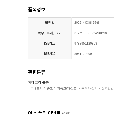
품목정보
발행일
2022년 03월 25일
쪽수, 무게, 크기
312쪽 | 153*224*30mm
ISBN13
9788951120893
ISBN10
8951120899
관련분류
카테고리 분류
국내도서
종교
기독교(개신교)
목회와 신학
신학일반
이 상품의 이벤트
(4개)