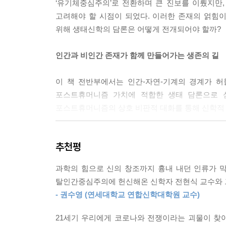
‘유기체중심주의’로 전환하며 큰 진보를 이뤘지만
고려해야 할 시점이 되었다. 이러한 존재의 얽힘
위해 생태신학의 담론은 어떻게 전개되어야 할까?
인간과 비인간 존재가 함께 만들어가는 생존의 길
이 책 전반부에서는 인간-자연-기계의 경계가 
포스트휴머니즘 가치에 적합한 생태 담론으로 심
포스트휴머니즘의 상호 비판적 대화를 통해 신학적 
전통 신학과 교리에 따르면 인간은 하나님과 다른 
추천평
종교와 과학의 대화가 활발해지면서 필림 해프너는
변해왔다고 주장했다. 이는 하나님의 창조세계에서 
과학의 힘으로 신의 창조까지 흉내 내던 인류가 막
탈인간중심주의에 헌신해온 신학자 전현식 교수와 그
이 책은 ‘공동-창조자’ 개념의 성서적 근거를 
- 권수영 (연세대학교 연합신학대학원 교수)
구체적으로 살핌으로써 인간과 비인간 존재의 공생
관계성’ 관점으로 행위소를 재인식하여 인간중심적
21세기 우리에게 코로나와 전쟁이라는 괴물이 찾아왔
자발성과 활기에 주목함으로써 정치 생태학의 가능