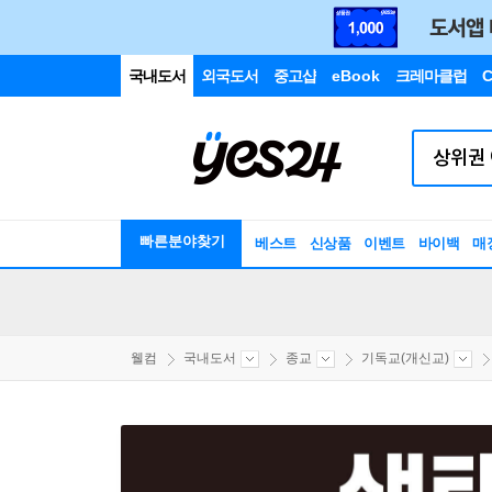
국내도서
외국도서
중고샵
eBook
크레마클럽
C
빠른분야찾기
베스트
신상품
이벤트
바이백
매
웰컴
국내도서
종교
기독교(개신교)