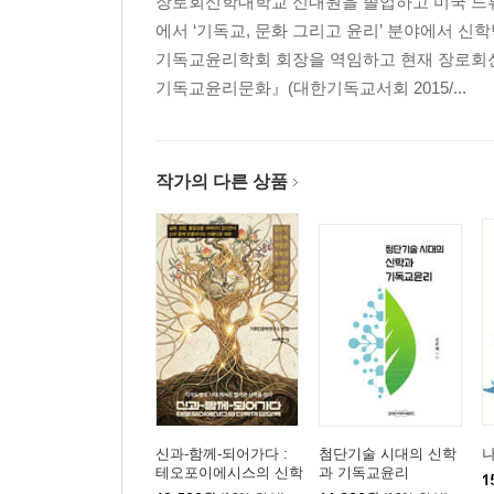
장로회신학대학교 신대원을 졸업하고 미국 드류
에서 ‘기독교, 문화 그리고 윤리’ 분야에서 
기독교윤리학회 회장을 역임하고 현재 장로회
기독교윤리문화』(대한기독교서회 2015/...
작가의 다른 상품
신과-함께-되어가다 :
첨단기술 시대의 신학
테오포이에시스의 신학
과 기독교윤리
1
적 상상력