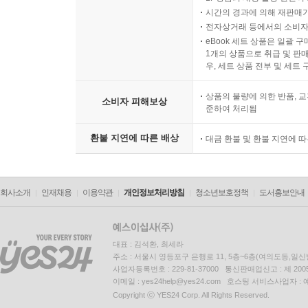
시간의 경과에 의해 재판매가
전자상거래 등에서의 소비자
eBook 세트 상품은 일괄 
1개의 상품으로 취급 및 판매
우, 세트 상품 전부 및 세트
상품의 불량에 의한 반품, 교
소비자 피해보상
준하여 처리됨
환불 지연에 따른 배상
대금 환불 및 환불 지연에 
회사소개
인재채용
이용약관
개인정보처리방침
청소년보호정책
도서홍보안내
대표 : 김석환, 최세라
주소 : 서울시 영등포구 은행로 11, 5층~6층(여의도동,일신
사업자등록번호 : 229-81-37000 통신판매업신고 : 제 200
이메일 : yes24help@yes24.com 호스팅 서비스사업자 :
Copyright ⓒ YES24 Corp. All Rights Reserved.