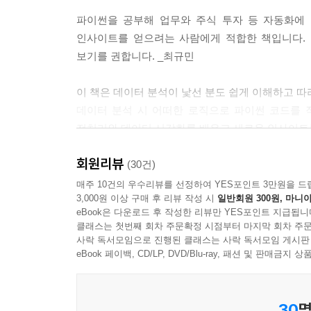
파이썬을 공부해 업무와 주식 투자 등 자동화에
인사이트를 얻으려는 사람에게 적합한 책입니다. 
보기를 권합니다. _최규민
이 책은 데이터 분석이 낯선 분도 쉽게 이해하고 따
데이터 분석 시 어떠한 로직으로 파이썬 코드를
전처리와 데이터 시각화를 배우고 새로운 인사이트를
회원리뷰
개인적으로 후반부의 Pandas 사용 사례와 분석 관
(30건)
이 책처럼 실제 예를 풍부하고 다양하게 들어 준 
매주 10건의 우수리뷰를 선정하여 YES포인트 3만원을 드
3,000원 이상 구매 후 리뷰 작성 시
일반회원 300원, 마니아
이 책이 앞선다고 생각합니다. _지용호
eBook은 다운로드 후 작성한 리뷰만 YES포인트 지급됩니
클래스는 첫번째 회차 주문확정 시점부터 마지막 회차 주문
이 책으로 공부하니 이전에 데이터 분석을 배우면
사락 독서모임으로 진행된 클래스는 사락 독서모임 게시판
있었습니다. 파이썬, Pandas, Plotly까지 꽤
eBook 페이백, CD/LP, DVD/Blu-ray, 패션 및 판매금
특히 개념이나 용어 설명이 상세한 점이 좋았습니다.
매우 좋았습니다. _김수정
30
명