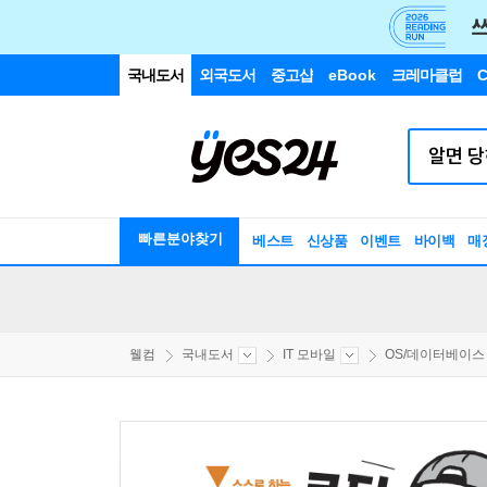
국내도서
외국도서
중고샵
eBook
크레마클럽
C
빠른분야찾기
베스트
신상품
이벤트
바이백
매
웰컴
국내도서
IT 모바일
OS/데이터베이스