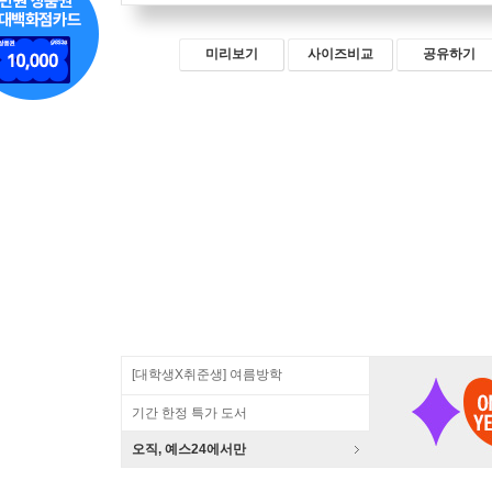
미리보기
사이즈비교
공유하기
[대학생X취준생] 여름방학
기간 한정 특가 도서
오직, 예스24에서만