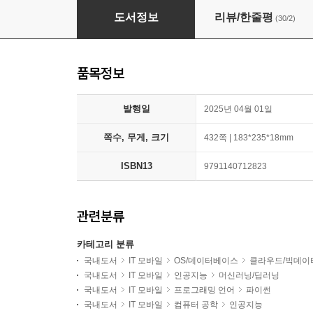
코딩 자율학습 잔재미코딩의 파이썬 데이터 분석
도서정보
리뷰/한줄평
(30/2)
품목정보
발행일
2025년 04월 01일
쪽수, 무게, 크기
432쪽 | 183*235*18mm
ISBN13
9791140712823
관련분류
카테고리 분류
국내도서
IT 모바일
OS/데이터베이스
클라우드/빅데이
국내도서
IT 모바일
인공지능
머신러닝/딥러닝
국내도서
IT 모바일
프로그래밍 언어
파이썬
국내도서
IT 모바일
컴퓨터 공학
인공지능