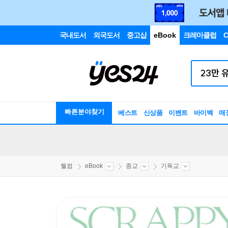
국내도서
외국도서
중고샵
eBook
크레마클럽
C
빠른분야찾기
베스트
신상품
이벤트
바이백
매
웰컴
eBook
종교
기독교