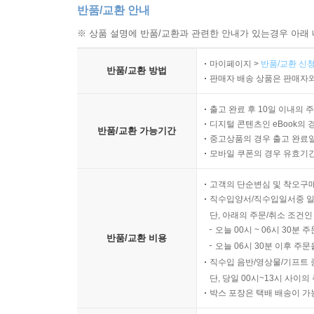
반품/교환 안내
※ 상품 설명에 반품/교환과 관련한 안내가 있는경우 아래 
마이페이지 >
반품/교환 신청
반품/교환 방법
판매자 배송 상품은 판매자와
출고 완료 후 10일 이내의 
디지털 콘텐츠인 eBook의 
반품/교환 가능기간
중고상품의 경우 출고 완료일
모바일 쿠폰의 경우 유효기간(
고객의 단순변심 및 착오구
직수입양서/직수입일서중 일
단, 아래의 주문/취소 조건인
오늘 00시 ~ 06시 30분 
반품/교환 비용
오늘 06시 30분 이후 주문
직수입 음반/영상물/기프트 
단, 당일 00시~13시 사이
박스 포장은 택배 배송이 가