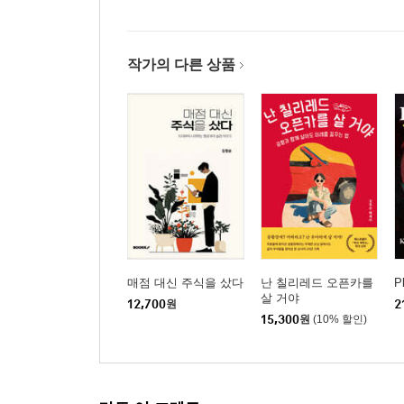
작가의 다른 상품
매점 대신 주식을 샀다
난 칠리레드 오픈카를
P
살 거야
12,700
원
2
15,300
원
(10% 할인)