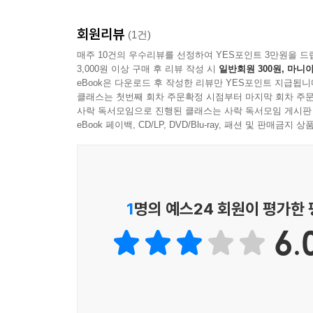
--- p.229
회원리뷰
(1건)
얼마 있지 않아 거리에는 지안이 언니처럼 산소마스
매주 10건의 우수리뷰를 선정하여 YES포인트 3만원을 드
가 넘어 보이는 할머니와 10대 청소년도 많이 있다.
3,000원 이상 구매 후 리뷰 작성 시
일반회원 300원, 마니아
--- p.286
eBook은 다운로드 후 작성한 리뷰만 YES포인트 지급됩니
클래스는 첫번째 회차 주문확정 시점부터 마지막 회차 주문
사락 독서모임으로 진행된 클래스는 사락 독서모임 게시판
‘꼬맹이들아, 조금만 참고 살아. 앞으로 우리 지구는
eBook 페이백, CD/LP, DVD/Blu-ray, 패션 및 판매금
에 모두들 동참하고 있잖아. 그래서 너희가 플라스틱 
--- p.288
1991년 봄, 낙동강에 두 차례나 페놀이 유출되는
가 심한 악취에 토했던 기억이 있어요. 제가 피해 지
1
명의 예스24 회원이 평가한
10배나 높았다고 해요. 유산한 임산부도 많았지만,
6.
스트레스를 많이 받았어요. 녹색연합 발표에 의하면 
이후로 환경의 중요성을 깨달았어요. 그리고 언젠가
--- 「작가 인터뷰」 중에서
자신의 자리에서 만족하면서 행복해하는 사람이 가