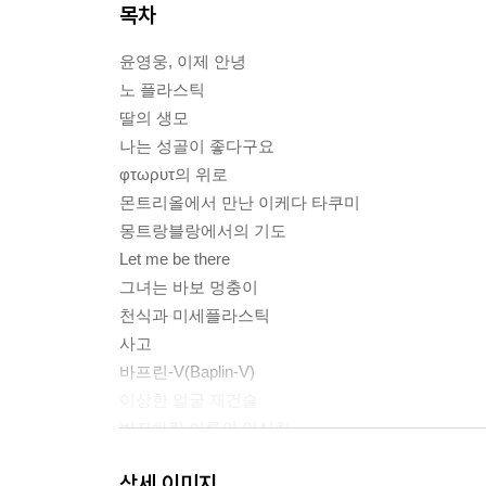
목차
윤영웅, 이제 안녕
노 플라스틱
딸의 생모
나는 성골이 좋다구요
φτωρυτ의 위로
몬트리올에서 만난 이케다 타쿠미
몽트랑블랑에서의 기도
Let me be there
그녀는 바보 멍충이
천식과 미세플라스틱
사고
바프린-V(Baplin-V)
이상한 얼굴 재건술
반지하란 이름의 안식처
에코 뮤즈
상세 이미지
에필로그