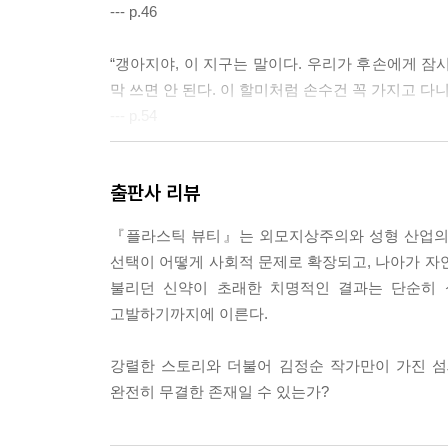
--- p.46
“갱아지야, 이 지구는 말이다. 우리가 후손에게 잠
막 쓰면 안 된다. 이 할미처럼 손수건 꼭 가지고 다
--- p.54
“여자는 딸을 낳으면 몸에 더듬이가 하나 더 생겨. 
출판사 리뷰
예쁜 딸을 시집보내면, 몸에 더듬이가 열 개는 넘게
맘이 편안한지 불편한지, 다 알게 되더라.”
『플라스틱 뷰티』는 외모지상주의와 성형 산업의 
--- p.97
선택이 어떻게 사회적 문제로 확장되고, 나아가 자
불리던 신약이 초래한 치명적인 결과는 단순히 
“요한아, 나 박민철 사장님과 여건이 되면 ‘에코 뮤
고발하기까지에 이른다.
라도 깨끗한 지구를 물려주는 것이 우리 어른이 꼭 
--- p.186
강렬한 스토리와 더불어 김정순 작가만이 가진 섬
완전히 무결한 존재일 수 있는가?
버림의 주체가 처음으로 나로 바뀌었다. 묘한 자신감
복하다.