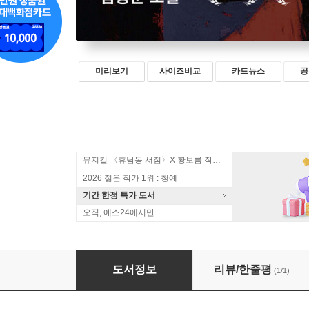
미리보기
사이즈비교
카드뉴스
공
뮤지컬 〈휴남동 서점〉X 황보름 작가 북토크
2026 젊은 작가 1위 : 청예
기간 한정 특가 도서
오직, 예스24에서만
플라스틱 뷰티
도서정보
리뷰/한줄평
(1/1)