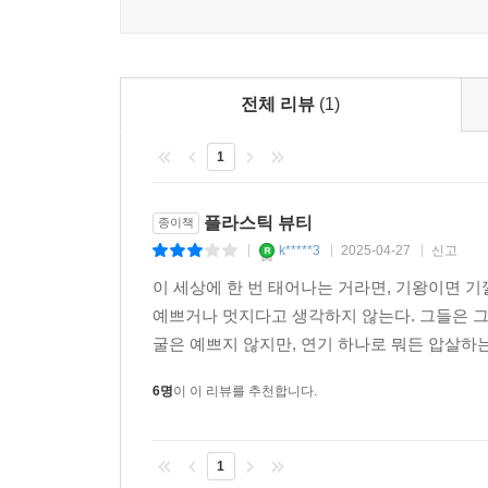
같은 것들을 사곤 하는데요. 한 번은 제가 시금치 
아름답다고 느꼈어요. 외형적인 모습보다는 자신의
전체 리뷰
(1)
--- 「작가 인터뷰」 중에서
1
플라스틱 뷰티
종이책
k*****3
2025-04-27
신고
|
|
|
이 세상에 한 번 태어나는 거라면, 기왕이면 
예쁘거나 멋지다고 생각하지 않는다. 그들은 그
굴은 예쁘지 않지만, 연기 하나로 뭐든 압살하는
6명
이 이 리뷰를 추천합니다.
1