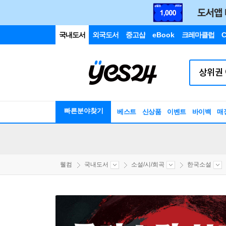
국내도서
외국도서
중고샵
eBook
크레마클럽
C
빠른분야찾기
베스트
신상품
이벤트
바이백
매
웰컴
국내도서
소설/시/희곡
한국소설