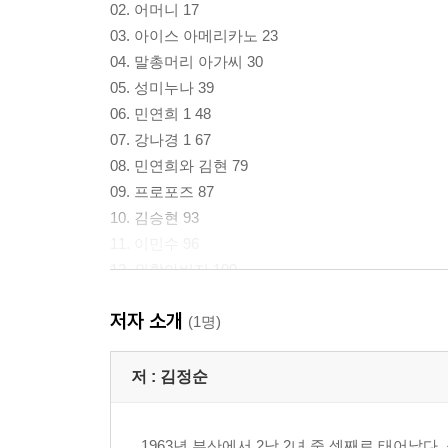
02. 어머니 17
03. 아이스 아메리카노 23
04. 말총머리 아가씨 30
05. 성미누나 39
06. 민연희 1 48
07. 강나경 1 67
08. 민연희와 김현 79
09. 프로포즈 87
10. 김승현 93
11. 이민수 96
12. 외할아버지 100
13. 강나경 2 106
저자 소개
14. 진명숙 선생님 110
(1명)
15. 민연희 2 114
16. 민연희와 강나경 119
저 :
김정순
17. 민연희와 이민수 130
18. 화이트 비치 134
1963년 부산에서 2남 2녀 중 셋째로 태어났