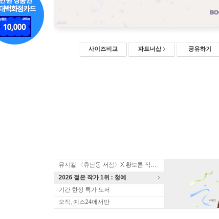
사이즈비교
파트너샵
공유하기
뮤지컬 〈휴남동 서점〉X 황보름 작가 북토크
2026 젊은 작가 1위 : 청예
기간 한정 특가 도서
오직, 예스24에서만