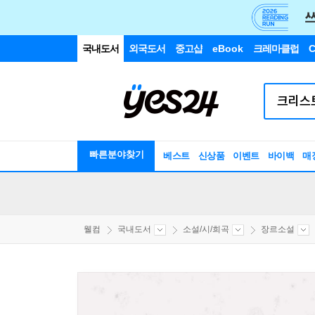
국내도서
외국도서
중고샵
eBook
크레마클럽
C
빠른분야찾기
베스트
신상품
이벤트
바이백
매
웰컴
국내도서
소설/시/희곡
장르소설