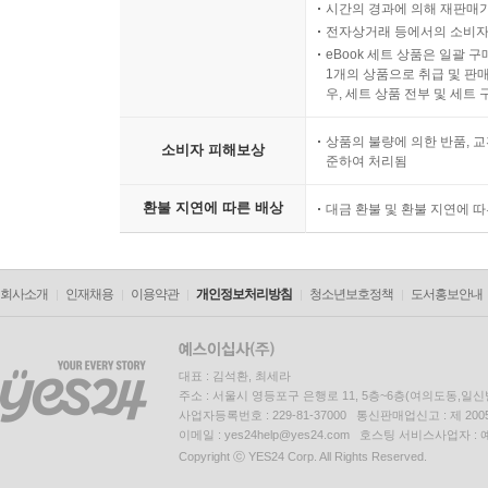
시간의 경과에 의해 재판매가
전자상거래 등에서의 소비자
eBook 세트 상품은 일괄 
1개의 상품으로 취급 및 판매
우, 세트 상품 전부 및 세트
상품의 불량에 의한 반품, 교
소비자 피해보상
준하여 처리됨
환불 지연에 따른 배상
대금 환불 및 환불 지연에 
회사소개
인재채용
이용약관
개인정보처리방침
청소년보호정책
도서홍보안내
대표 : 김석환, 최세라
주소 : 서울시 영등포구 은행로 11, 5층~6층(여의도동,일신
사업자등록번호 : 229-81-37000 통신판매업신고 : 제 200
이메일 : yes24help@yes24.com 호스팅 서비스사업자 :
Copyright ⓒ YES24 Corp. All Rights Reserved.