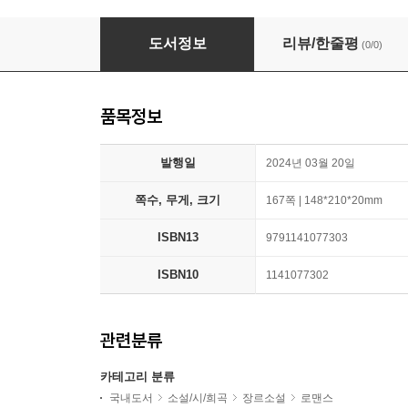
밤양갱
도서정보
리뷰/한줄평
(0/0)
품목정보
발행일
2024년 03월 20일
쪽수, 무게, 크기
167쪽 | 148*210*20mm
ISBN13
9791141077303
ISBN10
1141077302
관련분류
카테고리 분류
국내도서
소설/시/희곡
장르소설
로맨스