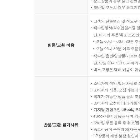
중고상품의 경우 출고 완료일
모바일 쿠폰의 경우 유효기간(
고객의 단순변심 및 착오구
직수입양서/직수입일서중 일
단, 아래의 주문/취소 조건인
오늘 00시 ~ 06시 30분 
반품/교환 비용
오늘 06시 30분 이후 주문
직수입 음반/영상물/기프트 
단, 당일 00시~13시 사이
박스 포장은 택배 배송이 가
소비자의 책임 있는 사유로 
소비자의 사용, 포장 개봉에 
복제가 가능한 상품 등의 포장을 
소비자의 요청에 따라 개별
디지털 컨텐츠인 eBook, 
eBook 대여 상품은 대여 기
모바일 쿠폰 등록 후 취소/환
반품/교환 불가사유
중고상품이 구매확정(자동 
LP상품의 재생 불량 원인이 기