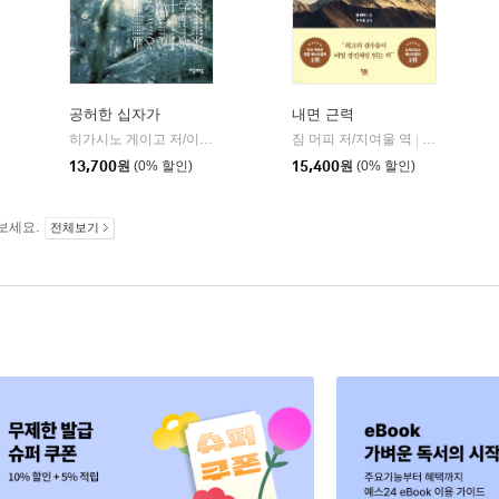
공허한 십자가
내면 근력
히가시노 게이고 저/이선희 역
자음과모음
짐 머피 저/지여울 역
윌북(willboo
|
|
13,700
원
(0% 할인)
15,400
원
(0% 할인)
보세요.
전체보기