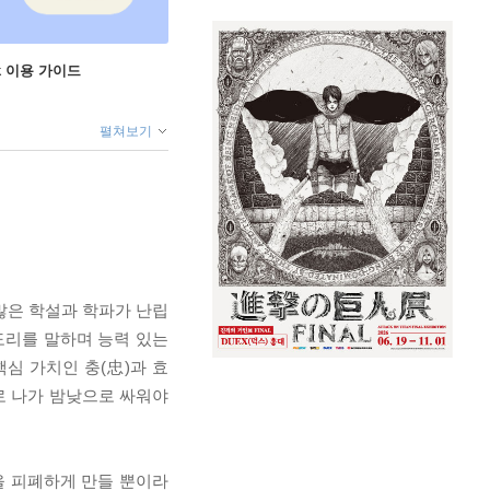
ok 이용 가이드
펼쳐보기
많은 학설과 학파가 난립
도리를 말하며 능력 있는
심 가치인 충(忠)과 효
로 나가 밤낮으로 싸워야
을 피폐하게 만들 뿐이라