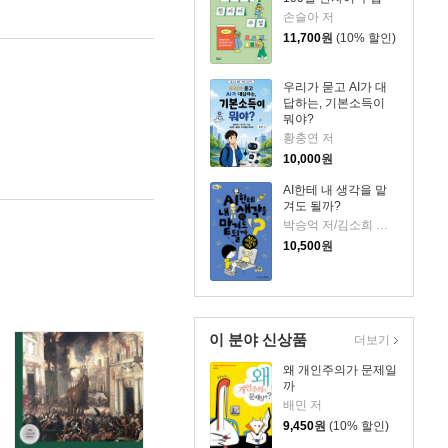
손슬아 저
11,700
원
(10% 할인)
우리가 묻고 AI가 대
답하는, 기본소득이
뭐야?
황충연 저
10,000
원
AI한테 내 생각을 맡
겨도 될까?
박승억 저/김소희 그림
10,500
원
이 분야 신상품
더보기
왜 개인주의가 문제일
까
배민 저
9,450
원
(10% 할인)