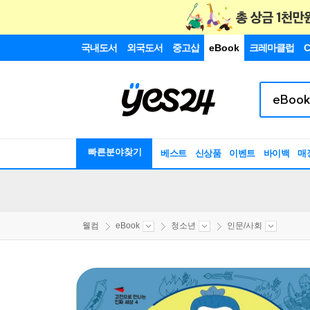
국내도서
외국도서
중고샵
eBook
크레마클럽
C
빠른분야찾기
베스트
신상품
이벤트
바이백
매
웰컴
eBook
청소년
인문/사회