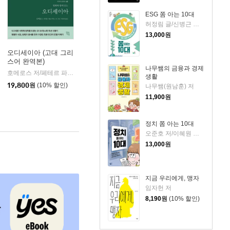
ESG 쫌 아는 10대
허정림 글/신병근 그림
13,000
원
오디세이아 (고대 그리
스어 완역본)
k)
나무쌤의 금융과 경제
호메로스 저/페테르 파울 루벤스 그림/박문재 역
현대지성
|
생활
19,800
원
(10% 할인)
나무쌤(원남훈) 저
11,900
원
정치 쫌 아는 10대
오준호 저/이혜원 그림
13,000
원
지금 우리에게, 맹자
임자헌 저
8,190
원
(10% 할인)