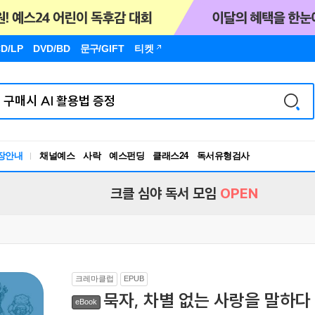
D/LP
DVD/BD
문구
/GIFT
티켓
장안내
채널예스
사락
예스펀딩
클래스24
독서유형검사
RBTI Lab
독서유형검사
크클 심야 독서 모임
OPEN
크레마클럽
EPUB
묵자, 차별 없는 사랑을 말하다
eBook