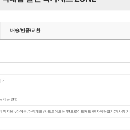
배송/반품/교환
기
능 제공 안함
니터 미지원) /아이폰 /아이패드 /안드로이드폰 /안드로이드패드 /전자책단말기(저사양 기기 