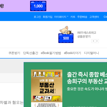
로그인
회원가입
마이페이지
카트
주문/배송
고객센터
Gl
쿠폰받기
단독선출간
eBook필기방법
eBook리더기
디지털머니
차별과 혐오는 왜 생기는 걸까요?
[ EPUB ]