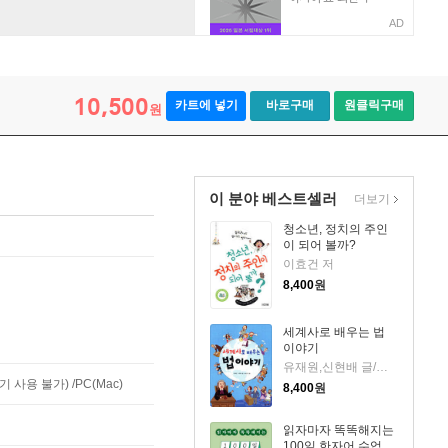
AD
10,500
카트에 넣기
바로구매
원클릭구매
원
이 분야 베스트셀러
더보기
청소년, 정치의 주인
이 되어 볼까?
이효건 저
8,400
원
세계사로 배우는 법
이야기
유재원,신현배 글/임혜경 그림
사용 불가) /PC(Mac)
8,400
원
읽자마자 똑똑해지는
100일 한자어 수업