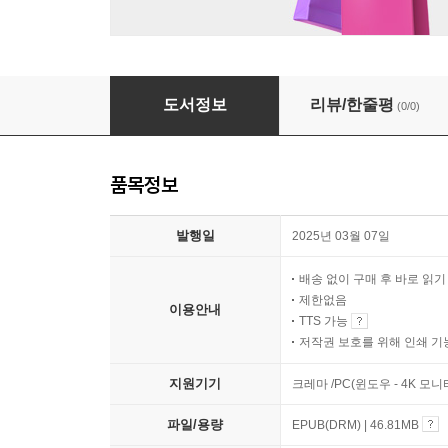
묵자, 차별 없는 사랑을 말하다
도서정보
리뷰/한줄평
(0/0)
품목정보
발행일
2025년 03월 07일
배송 없이 구매 후 바로 읽
제한없음
이용안내
TTS 가능
저작권 보호를 위해 인쇄 기
지원기기
크레마 /PC(윈도우 - 4K 모
파일/용량
EPUB(DRM) | 46.81MB