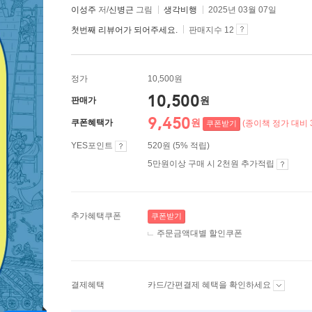
이성주
저/
신병근
그림
생각비행
2025년 03월 07일
첫번째 리뷰어가 되어주세요.
판매지수 12
정가
10,500원
10,500
원
판매가
9,450
원
쿠폰혜택가
(종이책 정가 대비 
쿠폰받기
YES포인트
520원 (5% 적립)
5만원이상 구매 시 2천원 추가적립
추가혜택쿠폰
쿠폰받기
주문금액대별 할인쿠폰
결제혜택
카드/간편결제 혜택을 확인하세요