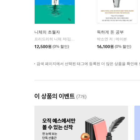
니체의 초월자
독하게 돈 공부
프리드리히 니체 저/김철 편역
히읏
박소연 저
메이븐
|
|
12,500
원
(0% 할인)
16,100
원
(0% 할인)
검색 페이지에서 선택된 태그에 등록된 더 많은 상품을 확인해 
이 상품의 이벤트
(7개)