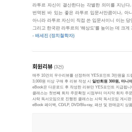
진정한 착륙을 위한 ‘자기기술’과 생태 계급의 형성
철학은 나에게 그런 겁니다. 우선, 철학은 필연적으
라투르 자신이 결산한다는 각별한 의미를 지닌다.
잡아먹으려 들지 않고 상호 존중에 이르게 하는 것이지요.
번역된 바 있는 좋은 라투르 입문서만큼이나, 아
경험주의 철학자이자 실천하는 지식인이었던 라투르
아니라 라투르 자신이 직접 쓴 입문서이니 이는 당연
직접 컨소시엄을 꾸려 집단적으로 실천했던 것이 바로 ‘자기
철학은 존재의 양치기이지만 양떼를 좋은 곳으로 이
그리고 한국판 라투르의 ‘해상도’를 높이는 데 크게
- 배세진 (정치철학자)
이 세계를 인식할 수단을 확보하고 싶다면 이 세계를
철학은 참 아름답지요.
기술하는 게 아니라 자기 입장에서 기술해야 하
--- p.177
해결책을 찾습니다. 그래서 내가 찾은 해결책은
의존하느냐가 영토를 정의할 겁니다.” 이것이 내가 
철학자들은 알지요, 철학은 전체성에 관심을 두지
회원리뷰
(3건)
것이 아니라 사랑하는 것이지요. 사랑은 철학의 말
매주 10건의 우수리뷰를 선정하여 YES포인트 3만원을 드
자기기술이 중요한 이유는 이를 통해 자신이 처한
--- p.178
3,000원 이상 구매 후 리뷰 작성 시
일반회원 300원, 마니아
자기를 위해 행동하는 것부터 시작해야 한다. 개
eBook은 다운로드 후 작성한 리뷰만 YES포인트 지급됩니
정치적 역량을 되돌려주고 일반성으로의 성급한 도
클래스는 첫번째 회차 주문확정 시점부터 마지막 회차 주문
세상의 종말을 알리는 것은 할아버지의 역할도, 철학
사락 독서모임으로 진행된 클래스는 사락 독서모임 게시판
수 있게 되는 것이다.
문명화 과정을 재개할 방법을 찾게 될 거라 나는 생
eBook 페이백, CD/LP, DVD/Blu-ray, 패션 및 판매금
이렇게 행동 역량, 비판 역량, 정치적 역량을 획득
우리가 처한 생태학적 상황에 대한 부인, 무지, 몰
과거의 정치적 문제들, 다시 말해 마땅히 관심을 
과정, 그 과정의 진전을 구현하는 건 우리입니다.
--- p.181~182
필요하고, 이들이 과거에는 서로 어울리지 못했을 