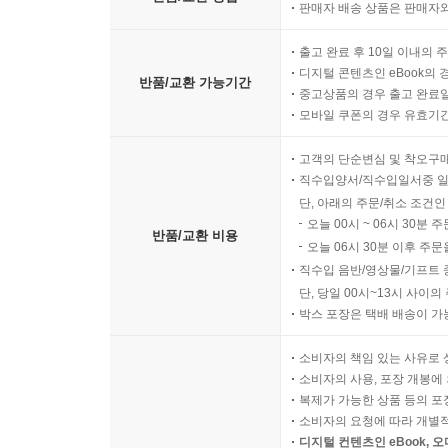
판매자 배송 상품은 판매자와
출고 완료 후 10일 이내의 
디지털 콘텐츠인 eBook의 
반품/교환 가능기간
중고상품의 경우 출고 완료일
모바일 쿠폰의 경우 유효기간(
고객의 단순변심 및 착오구
직수입양서/직수입일서중 일
단, 아래의 주문/취소 조건인
오늘 00시 ~ 06시 30분 
반품/교환 비용
오늘 06시 30분 이후 주문
직수입 음반/영상물/기프트 
단, 당일 00시~13시 사이
박스 포장은 택배 배송이 가
소비자의 책임 있는 사유로 
소비자의 사용, 포장 개봉에 
복제가 가능한 상품 등의 포장을 
소비자의 요청에 따라 개별
디지털 컨텐츠인 eBook, 