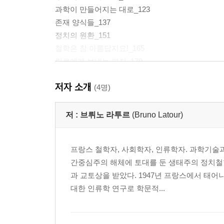
과학이 만들어지는 대로_123
존재 양식들_137
정치의 원환_151
철학은 참 아름답지요!_165
릴로에게 보내는 편지_179
저자 소개
감사의 글_183
(4명)
해제: 모든 것을 전부 다시 해야 한다_185
저 :
브뤼노 라투르
(Bruno Latour)
프랑스 철학자, 사회학자, 인류학자. 과학기술
간중심주의 해체에 토대를 둔 생태주의 정치철
과 교토상을 받았다. 1947년 프랑스에서 태
대한 인류학 연구로 학문적...