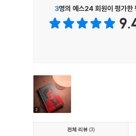
3
명의 예스24 회원이 평가한
무리로 사유하고 팀으로 성찰한
9.
브뤼노 라투르의 희망 어린 초대
생태 계급의 형성을 통해 생태화로 나아가기 위해 
것이었다. 내가 높이 평가하며 함께 작업하고 있는 
다시 말해 근대화 상황에서의 자유와 풍요를 보존
모든 학문 분과를 필요로 할 만큼, 또한 대학, 
광범위합니다.”_109~110쪽
그래서 라투르는 늘 집단과 장치의 도움을 받아 무
실행을 결합한 전시나 연극, 퍼포먼스 등 텍스트 
때문에 나보다 그 문제를 더 잘 아는 전문가나 나
청”했던 것이다.
2
이 바탕에는 라투르가 근본적으로 ‘존재 양식을 
따라서 다양한 양식들이 헤게모니 쟁투를 벌이며 
전체 리뷰
(3)
역할을 한다. 라투르에게 철학은 이런 것이었기에,