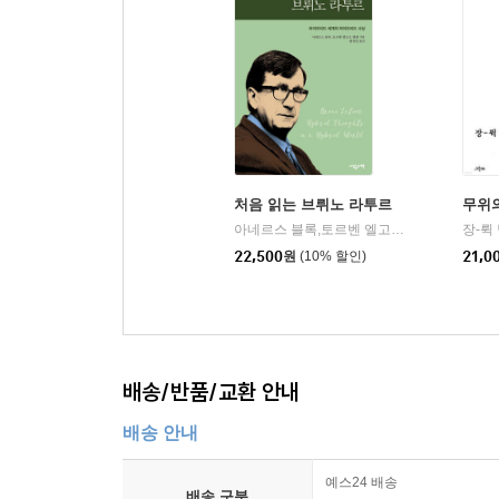
처음 읽는 브뤼노 라투르
무위
아네르스 블록,토르벤 엘고르 옌센,브뤼노 라투르 저/황장진 역
장-뤽
22,500
원
(10% 할인)
21,0
배송/반품/교환 안내
배송 안내
예스24 배송
배송 구분