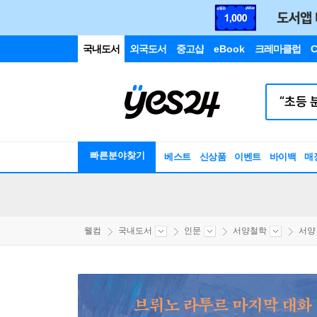
국내도서
외국도서
중고샵
eBook
크레마클럽
C
빠른분야찾기
베스트
신상품
이벤트
바이백
매
웰컴
국내도서
인문
서양철학
서양