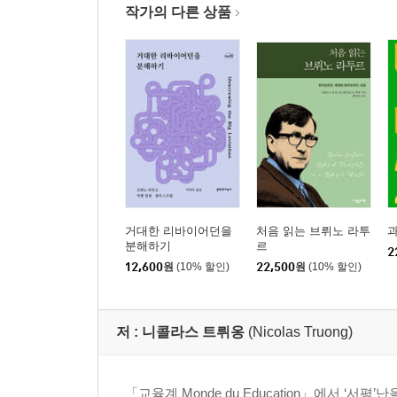
작가의 다른 상품
거대한 리바이어던을
처음 읽는 브뤼노 라투
분해하기
르
2
12,600
원
(10% 할인)
22,500
원
(10% 할인)
저 :
니콜라스 트뤼옹
(Nicolas Truong)
「교육계 Monde du Education」에서 ‘서