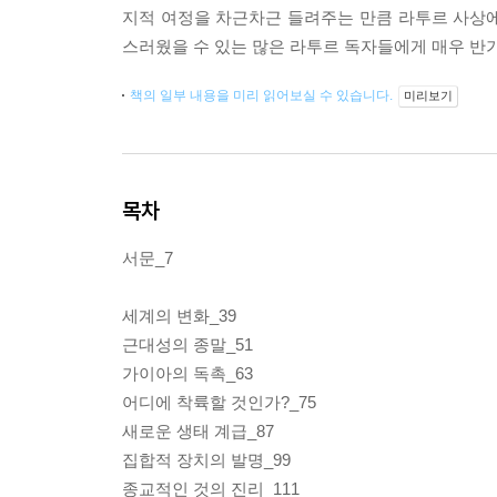
지적 여정을 차근차근 들려주는 만큼 라투르 사상에 
스러웠을 수 있는 많은 라투르 독자들에게 매우 반가
책의 일부 내용을 미리 읽어보실 수 있습니다.
미리보기
목차
서문_7
세계의 변화_39
근대성의 종말_51
가이아의 독촉_63
어디에 착륙할 것인가?_75
새로운 생태 계급_87
집합적 장치의 발명_99
종교적인 것의 진리_111