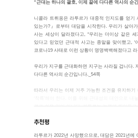
“근대는 하나의 괄호, 이제 끝에 다다른 역사의 순
입니다.
--- p.74
니콜라 트뤼옹은 라투르가 대중적 인지도를 얻기 
있는가?』로부터 대담을 시작한다. 우리가 살아가
그러니까 완전히 기초부터 다시 시작해야 해요…… 기
사는 세상이 달라졌다고, “우리는 더이상 같은 세
표현을 했어요. “신발 속을 들여다보는 사람만이 어
있다고 믿었던 근대적 사고는 종말을 맞이했고, ‘
성급한 도약을 피할 수 있습니다.
코로나19 사태로 이런 상황이 명명백백해졌다고 라
--- p.80
우리가 지구를 근대화하면 지구는 사라질 겁니다. 지
우리는 근대성과 함께 문명화되었지만 막다른 골목
다다른 역사의 순간입니다._54쪽
니다.
--- p.121
따라서 우리는 이제 거주 가능한 조건을 유지하기
‘착륙’해야 한다. 이를 위해 근대성의 대안으로 내놓
현재 우리는 거짓에 대한 전반적 고발이라는 괴로운 
결코 쉬운 일이 아니다. 라투르는 논쟁에 뛰어들고
서 이렇게 된 게 아니라 매개 개념이 사라진 게 문
사회 전체가 근대 관념으로 박탈당했던 비판 역량을
필요한 모든 양식을 거짓으로 만듭니다.
추천평
--- p.159~160
급변하고 있는 지구에서 우리는 어떻게 살아남을 
라투르가 2022년 사망했으므로, 대담은 2021년