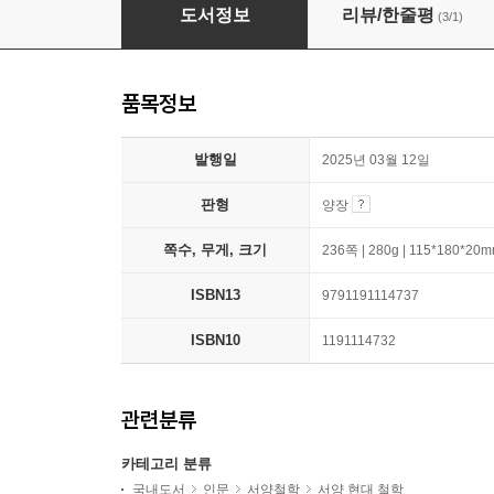
브뤼노 라투르 마지막 대화
도서정보
리뷰/한줄평
(3/1)
품목정보
발행일
2025년 03월 12일
판형
양장
쪽수, 무게, 크기
236쪽 | 280g | 115*180*20
ISBN13
9791191114737
ISBN10
1191114732
관련분류
카테고리 분류
국내도서
인문
서양철학
서양 현대 철학