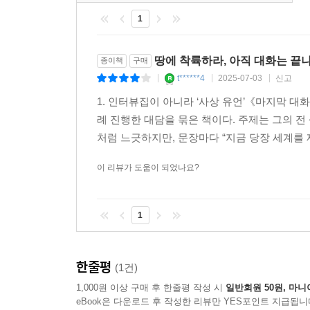
생태학적 문제에 대한 사유가 시작된 이후로 ‘이 
1
근대성은 현실을 떠나 뜬구름 위에 수립된 것임을 깨
손자와 그 세대에게 한마디 해주길 요청한다. 라투르
땅에 착륙하라, 아직 대화는 끝
종이책
구매
20년은 좀더 나을 거라고, 왜냐하면 ‘마침내 우리가
t******4
2025-07-03
신고
|
|
|
우리는 비로소 착륙했을 거예요. 이전 20년 동안의
1. 인터뷰집이 아니라 ‘사상 유언’《마지막 대
소화될 수 있을 겁니다. 우리는 결국 우리를 거기서
례 진행한 대담을 묶은 책이다. 주제는 그의 전 
겁니다._181쪽
처럼 느긋하지만, 문장마다 “지금 당장 세계를 재
이 리뷰가 도움이 되었나요?
이 메시지는 미래를 절망하기보다 직접 그 미래를 
차례일 것이다.
1
한줄평
(1건)
1,000원 이상 구매 후 한줄평 작성 시
일반회원 50원, 마니
eBook은 다운로드 후 작성한 리뷰만 YES포인트 지급됩니