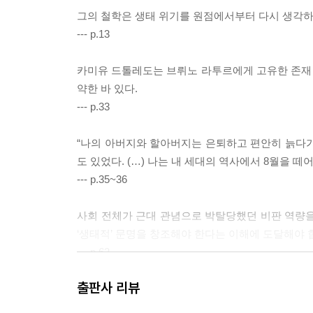
그의 철학은 생태 위기를 원점에서부터 다시 생각하게
--- p.13
카미유 드톨레도는 브뤼노 라투르에게 고유한 존재 
약한 바 있다.
--- p.33
“나의 아버지와 할아버지는 은퇴하고 편안히 늙다가 
도 있었다. (…) 나는 내 세대의 역사에서 8월을 
--- p.35~36
사회 전체가 근대 관념으로 박탈당했던 비판 역량을
‘생태적’ 문명을 창조해야 한다는 이해에 도달해야 
--- p.62
출판사 리뷰
“우리는 어디에 있지?” 우리가 처한 세계에 대한 
내가 이렇게 극적으로 표현하는 이유는, 자기 일을