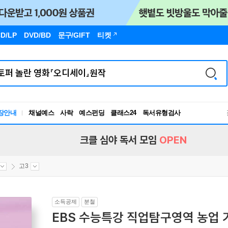
D/LP
DVD/BD
문구
/GIFT
티켓
장안내
채널예스
사락
예스펀딩
클래스24
독서유형검사
RBTI Lab
독서유형검사
크클 심야 독서 모임
OPEN
고3
소득공제
분철
EBS 수능특강 직업탐구영역 농업 기