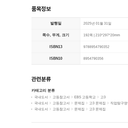
품목정보
발행일
2025년 01월 31일
쪽수, 무게, 크기
192쪽 | 210*297*20mm
ISBN13
9788954790352
ISBN10
8954790356
관련분류
카테고리 분류
국내도서
고등참고서
EBS 고등학교
고3
국내도서
고등참고서
문제집
고3 문제집
직업탐구영
국내도서
고등참고서
문제집
고3 문제집