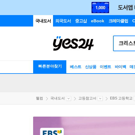
국내도서
외국도서
중고샵
eBook
크레마클럽
C
빠른분야찾기
베스트
신상품
이벤트
바이백
매
웰컴
국내도서
고등참고서
EBS 고등학교