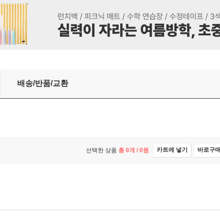
25년)
배송/반품/교환
카트에 넣기
바로구
선택한 상품
총
0
개 /
0
원