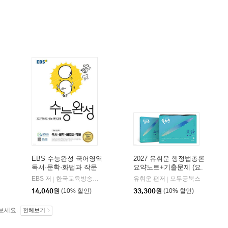
EBS 수능완성 국어영역
2027 유휘운 행정법총론
독서·문학·화법과 작문
요약노트+기출문제 (요.
(2026년)
플.)
비상교육
EBS 저
한국교육방송공사
유휘운 편저
모두공북스
|
|
|
14,040
원
(10% 할인)
33,300
원
(10% 할인)
보세요.
전체보기