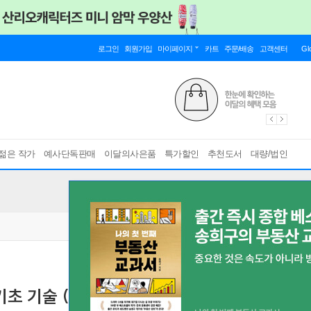
로그인
회원가입
마이페이지
카트
주문/배송
고객센터
Gl
젊은 작가
예사단독판매
이달의사은품
특가할인
추천도서
대량/법인
초 기술 (2025년)
2026학년도 수능 연계교재