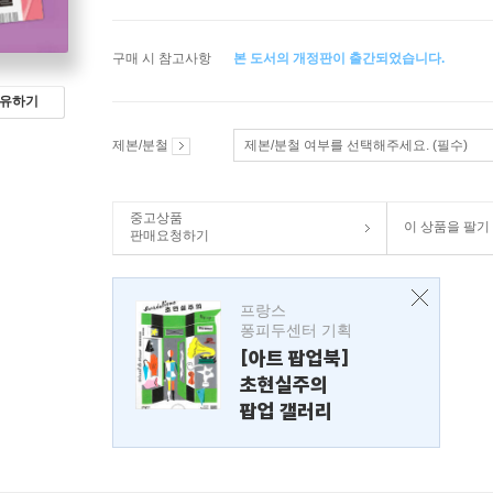
구매 시 참고사항
본 도서의 개정판이 출간되었습니다.
유하기
제본/분철
제본/분철 여부를 선택해주세요. (필수)
중고상품
이 상품을 팔기
판매요청하기
프랑스
퐁피두센터 기획
[아트 팝업북]
초현실주의
팝업 갤러리