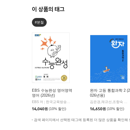
이 상품의 태그
#분철
EBS 수능완성 영어영역
완자 고등 통합과학 2 (2
영어 (2026년)
026년용)
EBS 저
한국교육방송공사
김은경,채규선,조향숙 등저
|
14,040
원
(10% 할인)
16,650
원
(10% 할인)
검색 페이지에서 선택된 태그에 등록된 더 많은 상품을 확인해 