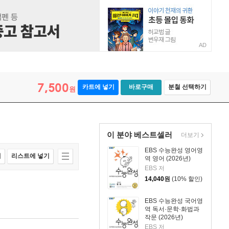
AD
7,500
카트에 넣기
바로구매
분철 선택하기
원
이 분야 베스트셀러
더보기
EBS 수능완성 영어영
매
리스트에 넣기
역 영어 (2026년)
EBS 저
14,040
원
(10% 할인)
EBS 수능완성 국어영
역 독서·문학·화법과
작문 (2026년)
EBS 저