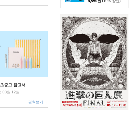
8,550
원
(10% 할인)
 초중고 참고서
년 08월 12일
펼쳐보기