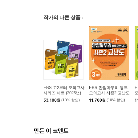
작가의 다른 상품
EBS 고2부터 모의고사
EBS 만점마무리 봉투
E
시리즈 세트 (2026년)
모의고사 시즌2 고난도
모
영어영역 3회분 (2026
수
53,100
원
(10% 할인)
11,700
원
(10% 할인)
1
년)
년
만든 이 코멘트