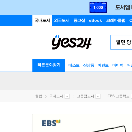
국내도서
외국도서
중고샵
eBook
크레마클럽
C
빠른분야찾기
베스트
신상품
이벤트
바이백
매
웰컴
국내도서
고등참고서
EBS 고등학교