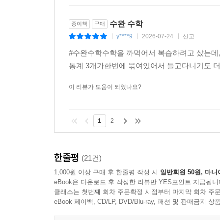
수완 수학
종이책
구매
y****9
2026-07-24
신고
|
|
|
#수완수학수학을 까먹어서 복습하려고 샀는데, 깔
통계 3개가한번에 묶여있어서 들고다니기도 더
이 리뷰가 도움이 되었나요?
1
2
한줄평
(21건)
1,000원 이상 구매 후 한줄평 작성 시
일반회원 50원, 마니
eBook은 다운로드 후 작성한 리뷰만 YES포인트 지급됩니
클래스는 첫번째 회차 주문확정 시점부터 마지막 회차 주문
eBook 페이백, CD/LP, DVD/Blu-ray, 패션 및 판매금