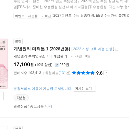
수능 연계의 완성 『2027학년도 수능완성』2027학년도 수능 실전 완벽 
검[EBS에서 준비한 수능완성 실전 대비 커리큘럼]① 수능완성: 최신 수능 출제 
2027학년도 수능 최종대비, EBS 수능완성 출간!
(
이벤트
사은품
기획전
분철
개념원리 미적분 1 (2026년용)
[
2022 개정 교육 과정 반영
]
개념원리 수학연구소
저
개념원리
2024년 10월
17,100
원
10
%
950원
9.8
판매지수 193,413
회원리뷰
(
131
건)
분철서비스 이용이 가능한 도서입니다.
자세히 보기
#분철
관련상품 :
중고상품
40개
분철