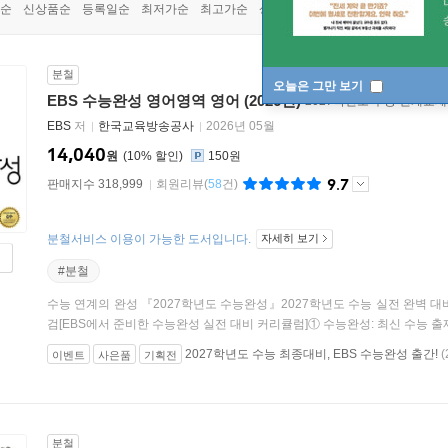
순
신상품순
등록일순
최저가순
최고가순
상품명순
분철
오늘은 그만 보기
EBS 수능완성 영어영역 영어 (2026년)
2027학년도 수능 연계교재
EBS
저
한국교육방송공사
2026년 05월
14,040
원
10
%
150원
9.7
판매지수 318,999
회원리뷰
(
58
건)
분철서비스 이용이 가능한 도서입니다.
자세히 보기
#분철
수능 연계의 완성 『2027학년도 수능완성』2027학년도 수능 실전 완벽 
검[EBS에서 준비한 수능완성 실전 대비 커리큘럼]① 수능완성: 최신 수능 출제 
2027학년도 수능 최종대비, EBS 수능완성 출간!
(
이벤트
사은품
기획전
분철