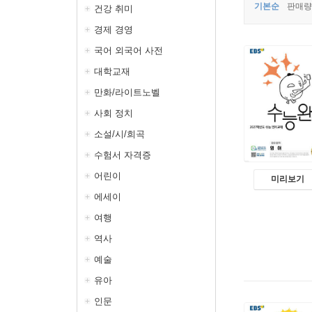
기본순
판매량
건강 취미
경제 경영
국어 외국어 사전
대학교재
만화/라이트노벨
사회 정치
소설/시/희곡
수험서 자격증
어린이
미리보기
에세이
여행
역사
예술
유아
인문