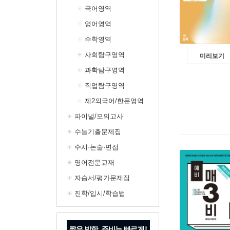
국어영역
영어영역
수학영역
사회탐구영역
미리보기
과학탐구영역
직업탐구영역
제2외국어/한문영역
파이널/모의고사
수능기출문제집
수시·논술·면접
영어전문교재
자습서/평가문제집
진학/입시/학습법