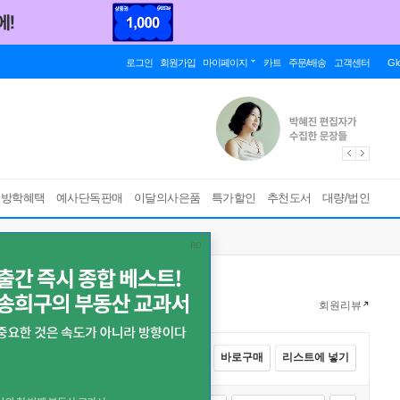
로그인
회원가입
마이페이지
카트
주문/배송
고객센터
Gl
름방학혜택
예사단독판매
이달의사은품
특가할인
추천도서
대량/법인
회원리뷰
전체선택
카트에 넣기
바로구매
리스트에 넣기