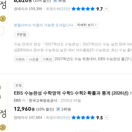
8,820
원
10
%
90원
9.7
판매지수 159,396
회원리뷰
(
33
건)
분철서비스 이용이 가능한 도서입니다.
자세히 보기
#분철
수능 연계의 완성 『2027학년도 수능완성』2027학년도 수능 실전 완벽 
검[EBS에서 준비한 수능완성 실전 대비 커리큘럼]① 수능완성: 최신 수능 출제 
2027학년도 수능 최종대비, EBS 수능완성 출간!
(
이벤트
사은품
기획전
분철
EBS 수능완성 수학영역 수학1·수학2·확률과 통계 (2026년)
EBS
저
한국교육방송공사
2026년 05월
12,960
원
10
%
140원
9.5
판매지수 147,684
회원리뷰
(
29
건)