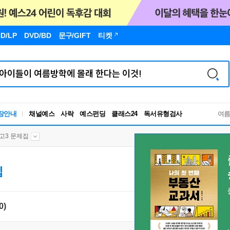
D/LP
DVD/BD
문구
/GIFT
티켓
장안내
채널예스
사락
예스펀딩
클래스24
독서유형검사
여
RBTI Lab
독서유형검사
고3 문제집
집
0)