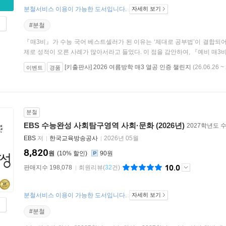
분철서비스 이용이 가능한 도서입니다.
자세히 보기
#분철
『매3비』가 수능 국어 베스트셀러가 된 이유는 ‘제대로 공부법’이 결합되어
제로 성적이 오른 사례가 많아서라고 들었다. 이 점을 감안하여, 『예비 매3비』
[키출판사] 2026 여름방학 매3 열공 인증 챌린지
(26.06.26 ~
이벤트
경품
분철
EBS 수능완성 사회탐구영역 사회·문화 (2026년)
2027학년도 
EBS
저
한국교육방송공사
2026년 05월
8,820
원
10
%
90원
10.0
판매지수 198,078
회원리뷰
(
32
건)
분철서비스 이용이 가능한 도서입니다.
자세히 보기
#분철