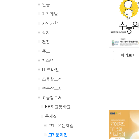
인물
자기계발
자연과학
잡지
전집
종교
미리보기
청소년
IT 모바일
초등참고서
중등참고서
고등참고서
EBS 고등학교
문제집
고1ㆍ2 문제집
고3 문제집