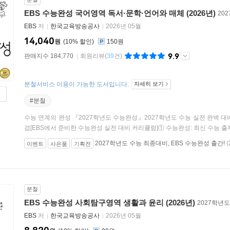
EBS 수능완성 국어영역 독서·문학·언어와 매체 (2026년)
20
EBS
저
한국교육방송공사
2026년 05월
14,040
원
10
%
150원
9.9
판매지수 184,770
회원리뷰
(
39
건)
분철서비스 이용이 가능한 도서입니다.
자세히 보기
#분철
수능 연계의 완성 『2027학년도 수능완성』2027학년도 수능 실전 완벽 
검[EBS에서 준비한 수능완성 실전 대비 커리큘럼]① 수능완성: 최신 수능 출제 
2027학년도 수능 최종대비, EBS 수능완성 출간!
(
이벤트
사은품
기획전
분철
EBS 수능완성 사회탐구영역 생활과 윤리 (2026년)
2027학년
EBS
저
한국교육방송공사
2026년 05월