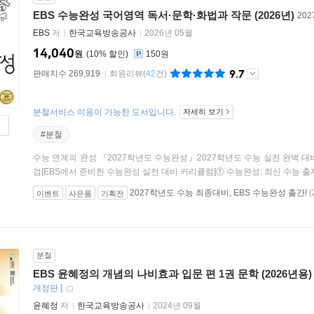
EBS 수능완성 국어영역 독서·문학·화법과 작문 (2026년)
20
EBS
저
한국교육방송공사
2026년 05월
14,040
원
10
%
150원
9.7
판매지수 269,919
회원리뷰
(
42
건)
분철서비스 이용이 가능한 도서입니다.
자세히 보기
#분철
수능 연계의 완성 『2027학년도 수능완성』2027학년도 수능 실전 완벽 
검[EBS에서 준비한 수능완성 실전 대비 커리큘럼]① 수능완성: 최신 수능 출제 
2027학년도 수능 최종대비, EBS 수능완성 출간!
(
이벤트
사은품
기획전
분철
EBS 윤혜정의 개념의 나비효과 입문 편 1권 문학 (2026년용)
개정판
]
윤혜정
저
한국교육방송공사
2024년 09월