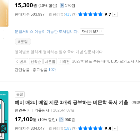
15,300
원
10
%
170원
9.7
판매지수 503,997
회원리뷰
(
413
건)
분철서비스 이용이 가능한 도서입니다.
자세히 보기
#분철
영역별로 알차게 정리하는 필수 국어 개념 입문서이다.
2027학년도 수능 대비, EBS 모의고사 
이벤트
선착순
사은품
기획전
관련상품 :
중고상품
10개
분철
예비 매3비 매일 지문 3개씩 공부하는 비문학 독서 기출
〈매3
안인숙
저
키출판사
2026년 07월
17,100
원
10
%
950원
9.8
판매지수 334,047
회원리뷰
(
183
건)