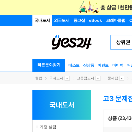
국내도서
외국도서
중고샵
eBook
크레마클럽
C
빠른분야찾기
베스트
신상품
이벤트
바이백
매
웰컴
국내도서
고등참고서
문제집
고3 문제
국내도서
상품 (23,43
가정 살림