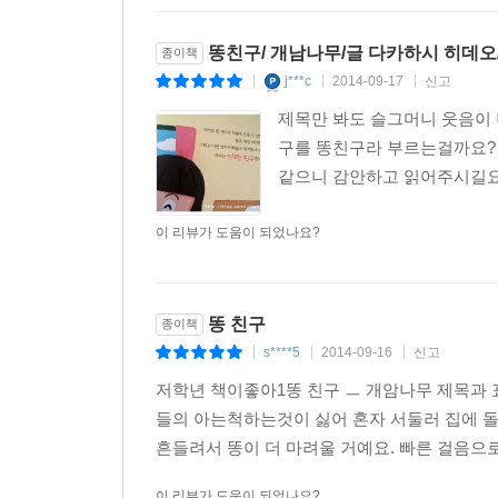
똥친구/ 개남나무/글 다카하시 히데오
종이책
j***c
2014-09-17
신고
|
|
|
제목만 봐도 슬그머니 웃음이 
구를 똥친구라 부르는걸까요? 계
같으니 감안하고 읽어주시길요 ^
이 리뷰가 도움이 되었나요?
똥 친구
종이책
s****5
2014-09-16
신고
|
|
|
저학년 책이좋아1똥 친구 ㅡ 개암나무 제목과
들의 아는척하는것이 싫어 혼자 서둘러 집에 
흔들려서 똥이 더 마려울 거예요. 빠른 걸음으로
이 리뷰가 도움이 되었나요?