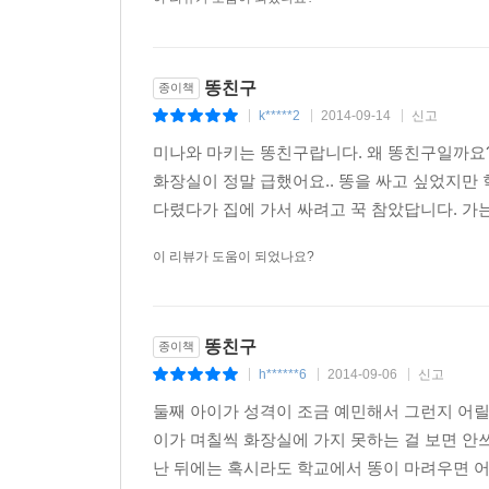
똥친구
종이책
k*****2
2014-09-14
신고
|
|
|
미나와 마키는 똥친구랍니다. 왜 똥친구일까요
화장실이 정말 급했어요.. 똥을 싸고 싶었지만
다렸다가 집에 가서 싸려고 꾹 참았답니다. 가는
이 리뷰가 도움이 되었나요?
똥친구
종이책
h******6
2014-09-06
신고
|
|
|
둘째 아이가 성격이 조금 예민해서 그런지 어릴
이가 며칠씩 화장실에 가지 못하는 걸 보면 
난 뒤에는 혹시라도 학교에서 똥이 마려우면 어