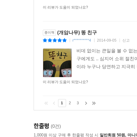
이 리뷰가 도움이 되었나요?
(개암나무) 똥 친구
종이책
r**********4
2014-09-05
신고
|
|
|
비데 없이는 큰일을 볼 수 없
구에게도 .. 심지어 소위 절
이라 누구나 당연하고 지극히 
이 리뷰가 도움이 되었나요?
1
2
3
한줄평
(0건)
1,000원 이상 구매 후 한줄평 작성 시
일반회원 50원, 마니