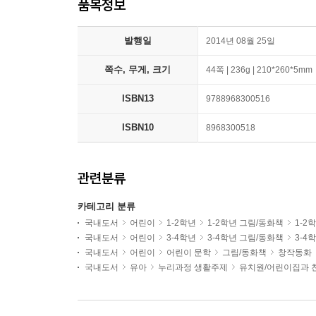
품목정보
발행일
2014년 08월 25일
쪽수, 무게, 크기
44쪽 | 236g | 210*260*5mm
ISBN13
9788968300516
ISBN10
8968300518
관련분류
카테고리 분류
국내도서
어린이
1-2학년
1-2학년 그림/동화책
1-2
국내도서
어린이
3-4학년
3-4학년 그림/동화책
3-4
국내도서
어린이
어린이 문학
그림/동화책
창작동화
국내도서
유아
누리과정 생활주제
유치원/어린이집과 