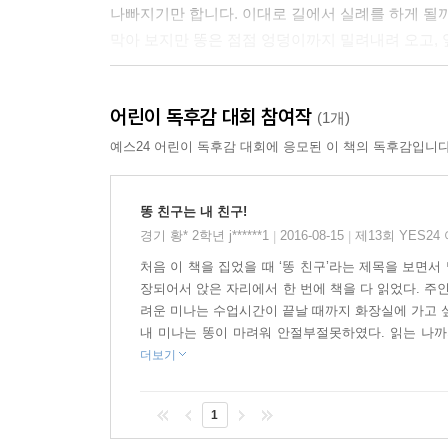
나빠지기만 합니다. 이대로 길에서 실례를 하게 될까
막아 보지만 똥은 점점 엉덩이까지 밀려내려 오고, 
《똥 친구》는 원작이 일본이지만 우리나라 상황에
어린이 독후감 대회 참여작
어린이들이 꽤 있으니까요. 특히 갓 초등학교에 입학
(1개)
규칙적인 배변 습관과 올바른 화장실 사용법을 가
예스24 어린이 독후감 대회에 응모된 이 책의 독후감입니다
다양한 이유로 배변 문제를 어려워합니다. 여럿
친구들에게 놀림 당할까 봐 걱정되어 그냥 참아 
똥 친구는 내 친구!
합니다.
경기 황* 2학년 j******1
2016-08-15
제13회 YES2
|
|
《똥 친구》는 이런 어린이들에게 똥에 대한 건강한 
처음 이 책을 집었을 때 ‘똥 친구’라는 제목을 보면서
똥으로 건강 상태를 알 수 있기 때문에 더럽다고 
장되어서 앉은 자리에서 한 번에 책을 다 읽었다. 주
입을 통해 친근하게 전달함으로써 주제가 너무 교
려운 미나는 수업시간이 끝날 때까지 화장실에 가고 싶
있는 친구가 진정한 친구라는 우정의 메시지도 자
내 미나는 똥이 마려워 안절부절못하였다. 읽는 나까지
더보기
《똥 친구》는 읽는 내내 웃음이 멈추지 않을 정
달리기를 하면 똥 냄새가 날아간다든가 하는 어린
1
긍정적인 생각을 하고, 똥 얘기로 진짜 친구가 된 