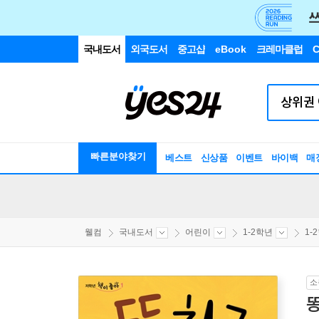
국내도서
외국도서
중고샵
eBook
크레마클럽
C
빠른분야찾기
베스트
신상품
이벤트
바이백
매
웰컴
국내도서
어린이
1-2학년
1-
소
똥