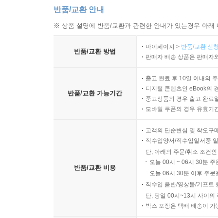
반품/교환 안내
※ 상품 설명에 반품/교환과 관련한 안내가 있는경우 아래 
마이페이지 >
반품/교환 신청
반품/교환 방법
판매자 배송 상품은 판매자와
출고 완료 후 10일 이내의 
디지털 콘텐츠인 eBook의 
반품/교환 가능기간
중고상품의 경우 출고 완료일
모바일 쿠폰의 경우 유효기간(
고객의 단순변심 및 착오구
직수입양서/직수입일서중 일
단, 아래의 주문/취소 조건인
오늘 00시 ~ 06시 30분 
반품/교환 비용
오늘 06시 30분 이후 주문
직수입 음반/영상물/기프트 
단, 당일 00시~13시 사이
박스 포장은 택배 배송이 가