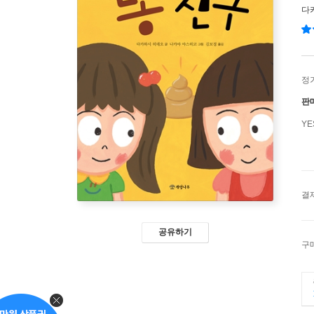
다
정
판
Y
결
공유하기
구