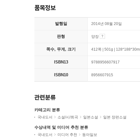
품목정보
발행일
2014년 08월 20일
판형
양장
쪽수, 무게, 크기
412쪽 | 501g | 128*188*30
ISBN13
9788956607917
ISBN10
8956607915
관련분류
카테고리 분류
국내도서
소설/시/희곡
일본소설
일본 장편소설
수상내역 및 미디어 추천 분류
국내도서
미디어 추천
동아일보