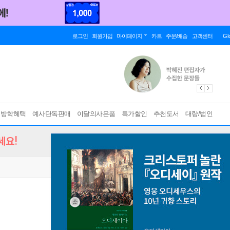
로그인
회원가입
마이페이지
카트
주문/배송
고객센터
Gl
름방학혜택
예사단독판매
이달의사은품
특가할인
추천도서
대량/법인
세요!