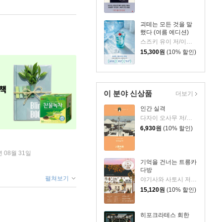
괴테는 모든 것을 말
했다 (여름 에디션)
스즈키 유이 저/이지수 역
15,300
원
(10% 할인)
이 분야 신상품
더보기
인간 실격
다자이 오사무 저/김소영 역
6,930
원
(10% 할인)
년 08월 31일
기억을 건너는 트릉카
다방
펼쳐보기
야기사와 사토시 저/임희선 역
15,120
원
(10% 할인)
히포크라테스 회한