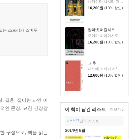
나카야마 시치리 저/민경욱 역
16,200
원
(10% 할인)
알파벳 퍼즐러즈
 있는 스토리가 스미듯
오야마 세이이치로 저/김은모 역
16,200
원
(10% 할인)
그 후
나쓰메 소세키 저/고미야 도요타카 해설/박현석 역
12,600
원
(10% 할인)
 결혼, 집이란 과연 어
적인 문장, 묘한 긴장감
이 책이 담긴
리스트
더보기
a*****7
님의 리스트
2014년 8월
특한 구성으로, 책을 읽는