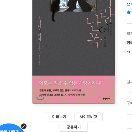
요
정
판
Y
결
구
미리보기
사이즈비교
공유하기