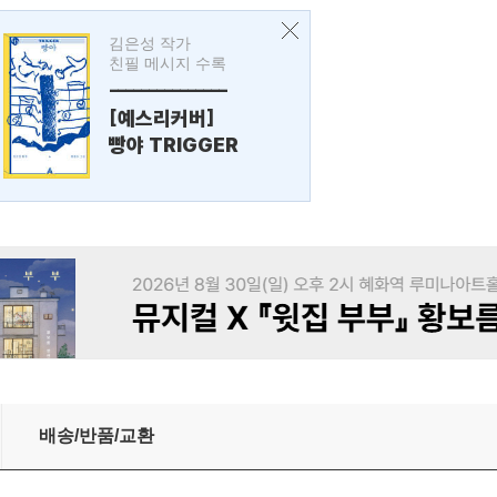
김은성 작가
친필 메시지 수록
---------------
[예스리커버]
빵야 TRIGGER
배송/반품/교환