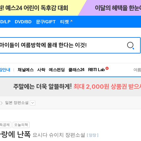
D/LP
DVD/BD
문구
/GIFT
티켓
독서유형검사
RBTI Lab
장안내
채널예스
사락
예스펀딩
클래스24
독서유형검사
여
주말에는 더욱 알뜰하게!
최대 2,000원 상품권 받으
일본 장편소설
득공제
오늘의책
사랑에 난폭
요시다 슈이치 장편소설
[ 양장 ]