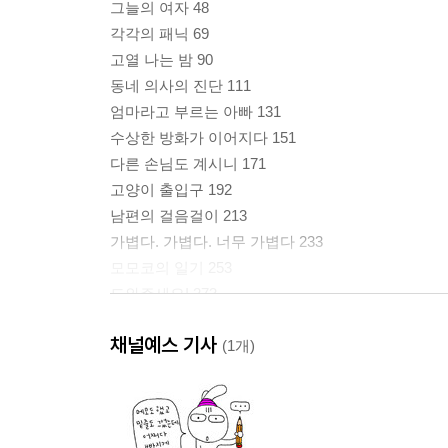
그늘의 여자 48
각각의 패닉 69
고열 나는 밤 90
동네 의사의 진단 111
엄마라고 부르는 아빠 131
수상한 방화가 이어지다 151
다른 손님도 계시니 171
고양이 출입구 192
남편의 걸음걸이 213
가볍다. 가볍다. 너무 가볍다 233
모모코의 일기 253
도와주세요! 273
손자며느리 293
채널예스 기사
저, 들었어요 313
(1개)
심야의 귀가 333
경찰 부를 거야! 354
나쁜 것은 나 374