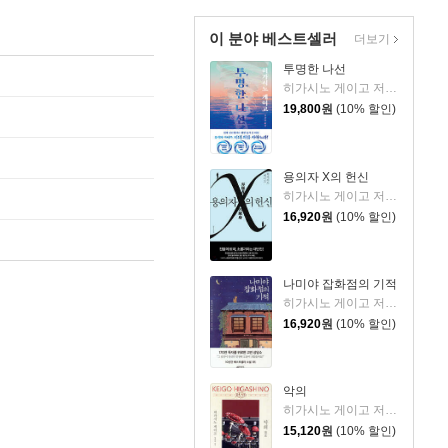
이 분야 베스트셀러
더보기
투명한 나선
히가시노 게이고 저/김선영 역
19,800
원
(10% 할인)
용의자 X의 헌신
히가시노 게이고 저/양억관 역
16,920
원
(10% 할인)
나미야 잡화점의 기적
히가시노 게이고 저/양윤옥 역
16,920
원
(10% 할인)
악의
히가시노 게이고 저/양윤옥 역
15,120
원
(10% 할인)