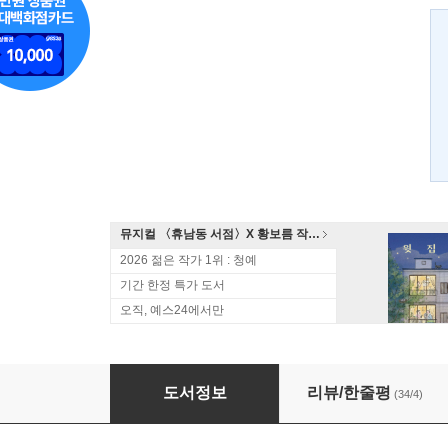
뮤지컬 〈휴남동 서점〉X 황보름 작가 북토크
2026 젊은 작가 1위 : 청예
기간 한정 특가 도서
오직, 예스24에서만
사랑에 난폭
도서정보
리뷰/한줄평
(34/4)