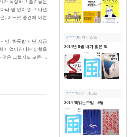
작가가 작정하고 숨겨놓은
따라 쉼 없이 읽고 나면
온, 어느덧 중견에 이른
k*****3
님의 리스트
지만, 하룻밤 지난 지금
2014년 9월 내가 읽은 책
 사람이 없어진다는 상황을
는 것은 그럴지도 모른다.
h*****9
님의 리스트
2014 책읽는주말 - 9월