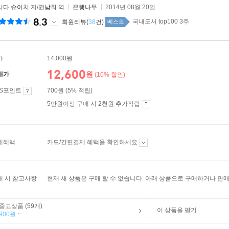
시다 슈이치
저/
권남희
역
은행나무
2014년 08월 20일
8.3
국내도서 top100 3주
회원리뷰(
38
건)
베스트
가
14,000원
12,600
원
매가
(10% 할인)
ES포인트
700원 (5% 적립)
5만원이상 구매 시 2천원 추가적립
제혜택
카드/간편결제 혜택을 확인하세요
매 시 참고사항
현재 새 상품은 구매 할 수 없습니다. 아래 상품으로 구매하거나 판매
중고상품 (59개)
이 상품을 팔기
900원 ~