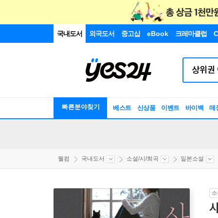
국내도서
외국도서
중고샵
eBook
크레마클럽
C
빠른분야찾기
베스트
신상품
이벤트
바이백
매
웰컴
국내도서
소설/시/희곡
일본소설
소