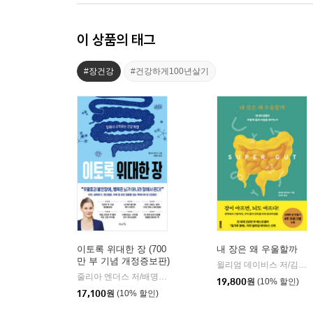
이 상품의 태그
#장건강
#건강하게100년살기
이토록 위대한 장 (700
내 장은 왜 우울할까
만 부 기념 개정증보판)
윌리엄 데이비스 저/김보은 역
줄리아 엔더스 저/배명자 역
북라이프
|
19,800
원
(10% 할인)
17,100
원
(10% 할인)