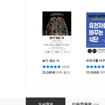
늙지 않는 뇌
유전자를 바꾸
103건
22,500
원
(10% 할인)
17,550
원
(10
이토록 위대한 장 (700만 부 기념 개정증보판)
도서정보
리뷰/한줄평
(33/9)