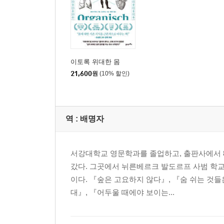
이토록 위대한 몸
21,600
원
(10% 할인)
역 :
배명자
서강대학교 영문학과를 졸업하고, 출판사에서 
갔다. 그곳에서 뉘른베르크 발도르프 사범 학교
이다. 『숲은 고요하지 않다』, 『숨 쉬는 것
대』, 『어두울 때에야 보이는...