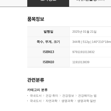
품목정보
발행일
2025년 01월 21일
쪽수, 무게, 크기
344쪽 | 512g | 140*210*18
ISBN13
9791191013832
ISBN10
1191013839
관련분류
카테고리 분류
국내도서
건강 취미
건강정보
건강해지는 법
국내도서
자연과학
생명과학
생명과학 일반