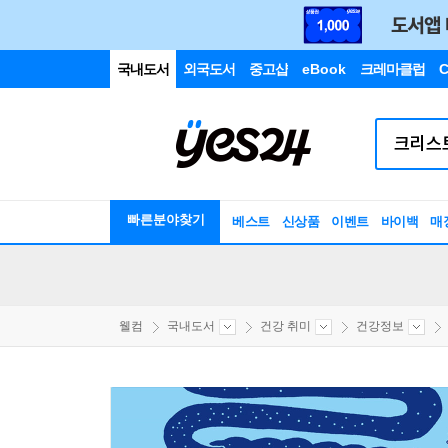
국내도서
외국도서
중고샵
eBook
크레마클럽
C
빠른분야찾기
베스트
신상품
이벤트
바이백
매
웰컴
국내도서
건강 취미
건강정보