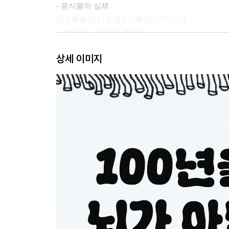
- 음식물의 실체
탄수화물(당) | 지방 | 단백질(아미노산)
- 알레르기, 민감증, 불내증
셀리악병과 글루텐 민감증 | 유당 불내증과 과당 불
상세 이미지
- [칼럼] 똥에 대해서 알아볼까요?
제2장 모든 병은 장에서 시작된다
- 음식물 운반 과정
눈 | 코 | 입 | 인후 | 식도 | 위 | 소장 | 대장
- 위산 역류
- 구토
왜 구토를 할까? | 구토를 줄이는 5가지 방법
- 변비
‘우리 집 화장실이 아니야’ 증후군 | 쾌변을 돕는 변
- 뇌와 장
장이 뇌에 미치는 영향 | 불안하고 우울한 과민성 장