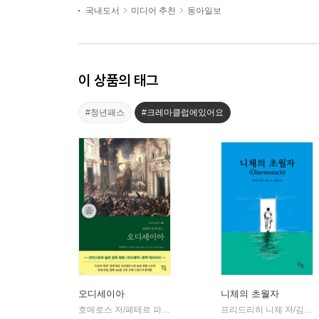
국내도서
미디어 추천
동아일보
이 상품의 태그
#청년패스
#크레마클럽에있어요
오디세이아
니체의 초월자
호메로스 저/페테르 파울 루벤스 그림/박문재 역
현대지성
프리드리히 니체 저/김철 편역
|