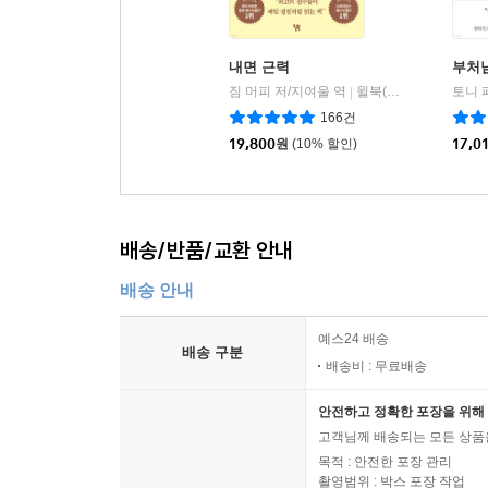
내면 근력
부처
짐 머피 저/지여울 역
윌북(willbook)
토니 
|
166건
19,800
원
(10% 할인)
17,0
배송/반품/교환 안내
배송 안내
예스24 배송
배송 구분
배송비 : 무료배송
안전하고 정확한 포장을 위해 
고객님께 배송되는 모든 상품을
목적 : 안전한 포장 관리
촬영범위 : 박스 포장 작업