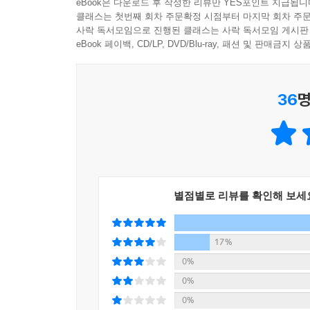
eBook은 다운로드 후 작성한 리뷰만 YES포인트 지급됩니
일의 우선순위를 정하기 어려운 사람
클래스는 첫번째 회차 주문확정 시점부터 마지막 회차 주문
시간 효율화로 커리어 발전을 꾀하는 사람
사락 독서모임으로 진행된 클래스는 사락 독서모임 게시판
각각 메시지의 표현 및 수법은 다르지만, 시간관리법을
효율적인 시간관리로 인생을 바꾸고 싶은 사람
eBook 페이백, CD/LP, DVD/Blu-ray, 패션 및 판매금
생에서 추구하고 싶은 것을 찾고 그것에 집중하라는
일상에서 적용가능한 시간관리법을 알고 싶은 사람
24시간을 두 배로 쓰고 싶은 사람
--- p.255
36
명
시간관리, 결국엔
인생을 관리하는 것과 같다
이 책에서 소개하는 《더 행복한 시간(Happier 
그는 질문한다. ‘행복한 시간의 사용법이란 무엇인
별점별로 리뷰를 확인해 보세
마인드셋, 커리어 형성 그리고 행복 실현과 인생의 
인생이 달라지는 것, 이 책을 만난 오늘 이 시간부
17%
0%
0%
0%