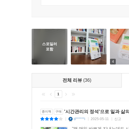
스포일러
포함
4
4
전체 리뷰
(36)
1
'시간관리의 정석'으로 일과 삶
종이책
구매
d******i
2025-05-11
신고
|
|
|
"왜 매일 바쁘게 지내는데도 