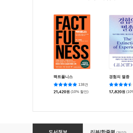
팩트풀니스
경험의 멸종
138건
21,420
원
(10% 할인)
17,820
원
(10
시간관리의 정석
도서정보
리뷰/한줄평
(36/10)