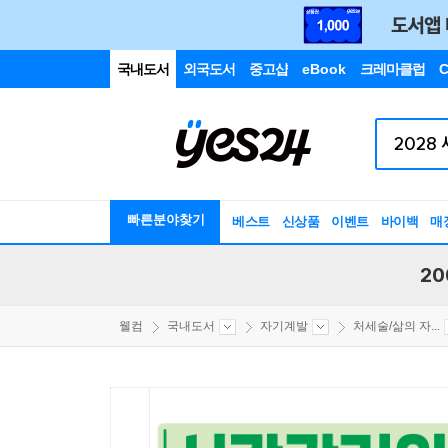
국내도서
외국도서
중고샵
eBook
크레마클럽
C
빠른분야찾기
베스트
신상품
이벤트
바이백
매
20
웰컴
국내도서
자기계발
처세술/삶의 자...