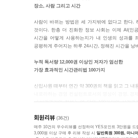
는 비즈니스서 다독가인 저를 크게 위로해주었습니다
장소, 사람 그리고 시간
택에 달려 있다는 것을 잊지 않게 합니다.
--- p.67
사람이 바뀌는 방법은 세 가지밖에 없다고 한다. 하
것이다. 한층 더 진화한 정보 사회는 이제 AI(
구체화와 추상화란, 자기 머리로 생각하기 위한 방
시간을 어떻게 사용하는지가 내 인생의 성과를 좌
중 대부분은 구체와 추상의 엇갈림에서 발생한다는 
공평하게 주어지는 하루 24시간, 정해진 시간을 낭
갔다하는 사고법에 가치가 있다고 설명합니다.
--- p.122
누적 독서량 12,000권 이상인 저자가 엄선한
가장 효과적인 시간관리법 100가지
저자는 이렇다 할 정답이 없는, 예측이 안 되는 시
관념보다 새로운 가치관 / 2. 회사의 상황보다 부하 자신
신입사원 때부터 연간 약 300권의 책을 읽고 그 내
바라보기보다 옆에서 바라보기 / 6. 미움받지 않는 
내로라하는 경영 컨설턴트로서의 명성이 경영, 경제,
--- p.176
《시간관리의 정석》에 담은 100가지의 시간관리
사람이라면 말 그대로 시간을 아끼는 방법을 피부로 
타임 퍼포먼스란 효율적인 시간 사용법을 나타내는 
회원리뷰
(36건)
는 세대를 나타내는 말로도 쓰입니다. 행복한 인생을
이 책이 필요한 사람은?
매주 10건의 우수리뷰를 선정하여 YES포인트 3만원을 드
이는 습관》에서는 인생 전체에서 타임 퍼포먼스를 
3,000원 이상 구매 후 리뷰 작성 시
일반회원 300원, 마니아
--- p.209