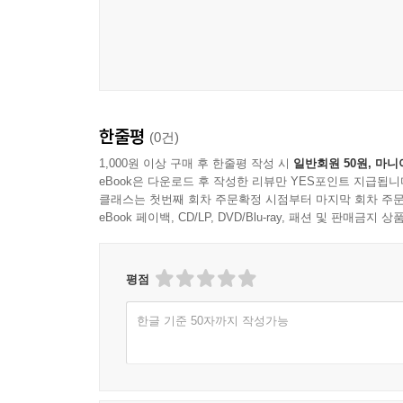
《마리의 동물 병원》 시리즈 세 번째 이야기
수의사를 꿈꾸는 소녀 마리,
불길에 갇힌 강아지들을 구하라!
한줄평
(0건)
버려진 동물들의 쉼터인 동물 보호소에서 화재가 일
1,000원 이상 구매 후 한줄평 작성 시
일반회원 50원, 마니
eBook은 다운로드 후 작성한 리뷰만 YES포인트 지급됩니
클래스는 첫번째 회차 주문확정 시점부터 마지막 회차 주문
아빠를 도와 구조된 동물들을 치료하던 마리는 건
eBook 페이백, CD/LP, DVD/Blu-ray, 패션 및 판매금
건물에 갇힌 강아지들을 구하기 위해 마리는 위험을
작은 시골 마을에서 벌어지는 수상한 사건들을 해결
평점
한글 기준 50자까지 작성가능