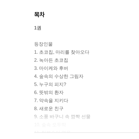
목차
1권
등장인물
1. 초코칩, 마리를 찾아오다
2. 녹아든 초코칩
3. 마이케와 후버
4. 숲속의 수상한 그림자
5. 누구의 피지?
6. 뜻밖의 환자
7. 약속을 지키다
8. 새로운 친구
9. 소풍 바구니 속 깜짝 선물
10. 숲속 오두막
11. 털복숭이 영웅