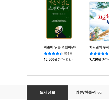
마흔에 읽는 쇼펜하우어
화요일의 두
862건
15,300
원
(10% 할인)
9,720
원
(10%
마리의 동물 병원 1~3 세트
도서정보
리뷰/한줄평
(0/0)