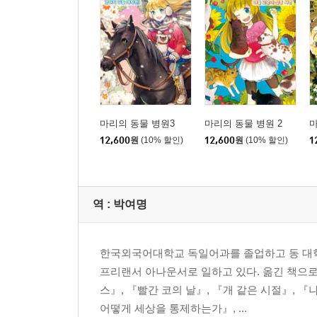
11. 페퍼의 주인은 누구?
12. 불쌍한 한스 할아버지
13. 놀라운 소식
마리의 진료 카드
마리의 동물 병원3
마리의 동물 병원 2
마
12,600
원
(10% 할인)
12,600
원
(10% 할인)
1
역 :
박여명
한국외국어대학교 독일어과를 졸업하고 동 대
프리랜서 아나운서로 일하고 있다. 옮긴 책으로
스』, 『빨간 코의 날』, 『개 같은 시절』, 
어떻게 세상을 통제하는가』, ...