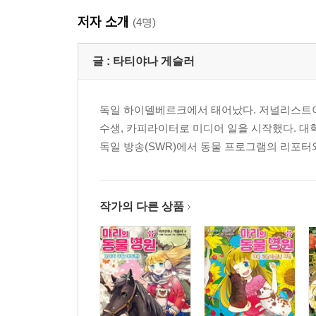
12. 새끼 사슴 구출 작전
저자 소개
13. 초코칩, 웃다
(4명)
마리의 진료 카드
글 :
타티야나 게슬러
2권
독일 하이델베르크에서 태어났다. 저널리스트이
등장인물
수생, 카피라이터로 미디어 일을 시작했다. 대학
1. 여름 방학
독일 방송(SWR)에서 동물 프로그램의 리포터
2. 사라진 밍카
3. 고양이를 찾습니다
4. 돌아오지 않은 레오
5. 새끼 돼지들이 위험해
작가의 다른 상품
6. 초코칩의 난동
7. 도도한 밀바
8. 작전 회의
9. 한밤중의 작은 모험
10. 사라진 고양이들은 어디에?
11. 새로운 증거