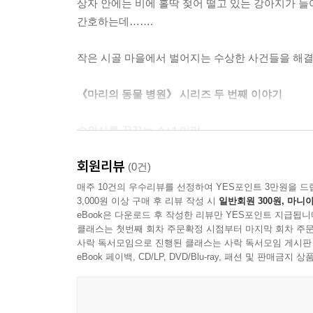
상자 안에는 비에 홀딱 젖어 떨고 있는 강아지가 들
간호하는데…….
작은 시골 마을에서 벌어지는 수상한 사건들을 해결
《마리의 동물 병원》 시리즈 두 번째 이야기
수의사를 꿈꾸는 소녀 마리,
마을 고양이 실종 사건을 해결하라!
회원리뷰
(0건)
마을의 고양이 여섯 마리가 동시에 사라졌다!
매주 10건의 우수리뷰를 선정하여 YES포인트 3만원을 드
3,000원 이상 구매 후 리뷰 작성 시
일반회원 300원, 마니아
eBook은 다운로드 후 작성한 리뷰만 YES포인트 지급됩니
사라진 고양이들은 모두 순수 혈통의 예쁜 고양이들
클래스는 첫번째 회차 주문확정 시점부터 마지막 회차 주문
낌새를 눈치채고 어른들에게 도움을 청하지만, 어
사락 독서모임으로 진행된 클래스는 사락 독서모임 게시판
사건을 해결하기 위해 머리를 맞대는데…….
eBook 페이백, CD/LP, DVD/Blu-ray, 패션 및 판매금
마을 고양이들이 모조리 사라지기 전에 사건을 해결
작은 시골 마을에서 벌어지는 수상한 사건들을 해결