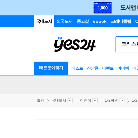
국내도서
외국도서
중고샵
eBook
크레마클럽
C
빠른분야찾기
베스트
신상품
이벤트
바이백
매
웰컴
국내도서
어린이
1-2학년
1-