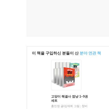
이 책을 구입하신 분들이 산
분야 연관 책
고양이 해결사 깜냥 1~9권
세트
홍민정 글/김재희 그림
창비
|