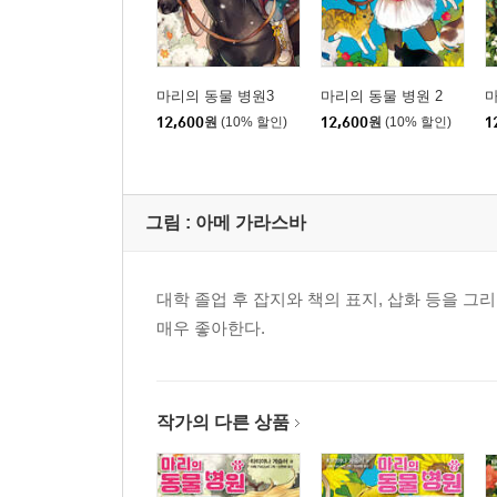
12. 밀바의 도움이 필요해
13. 작은 영웅들
마리의 진료 카드
마리의 동물 병원3
마리의 동물 병원 2
마
12,600
원
(10% 할인)
12,600
원
(10% 할인)
1
3권
등장인물
그림 :
아메 가라스바
1. 버려진 강아지들
2. 마음이 아픈 아침
3. 수상한 농장
대학 졸업 후 잡지와 책의 표지, 삽화 등을 
4. 불타는 동물 보호소
매우 좋아한다.
5. 강아지들을 구해야 해!
6. 불이 꺼진 후
7. 진짜 영웅
작가의 다른 상품
8. 초코칩이 위험해!
9. 외로운 조랑말 후버
10. 때 빼고 광내기