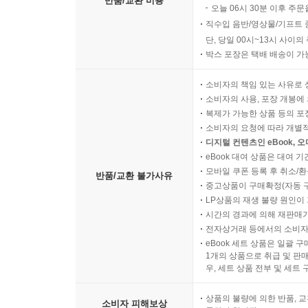
반품/교환 비용
오늘 06시 30분 이후 주문
직수입 음반/영상물/기프트 
단, 당일 00시~13시 사이
박스 포장은 택배 배송이 가
소비자의 책임 있는 사유로 
소비자의 사용, 포장 개봉에 
복제가 가능한 상품 등의 포장을 
소비자의 요청에 따라 개별
디지털 컨텐츠인 eBook, 
eBook 대여 상품은 대여 기
모바일 쿠폰 등록 후 취소/환
반품/교환 불가사유
중고상품이 구매확정(자동 
LP상품의 재생 불량 원인이 기
시간의 경과에 의해 재판매가
전자상거래 등에서의 소비자
eBook 세트 상품은 일괄 
1개의 상품으로 취급 및 판매
우, 세트 상품 전부 및 세트
상품의 불량에 의한 반품, 교
소비자 피해보상