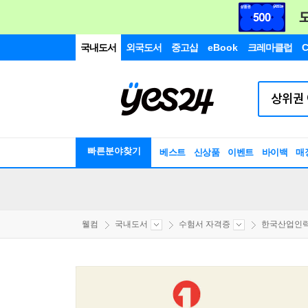
국내도서
외국도서
중고샵
eBook
크레마클럽
C
빠른분야찾기
베스트
신상품
이벤트
바이백
매
웰컴
국내도서
수험서 자격증
한국산업인력공