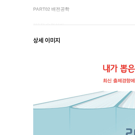
PART02 배전공학
제1장 수전설비
제2장 수전설비 계산
상세 이미지
제3장 배전방식의 개요
PART03 발전공학
제1장 수력발전
제2장 화력발전
제3장 원자력발전
부록 과년도 기출문제
■전기기사
2020년 1·2회
2020년 3회