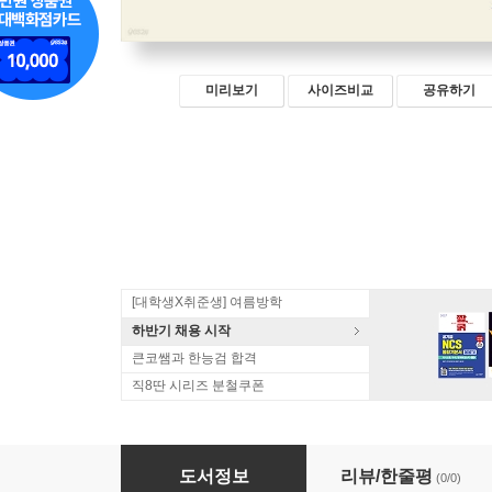
미리보기
사이즈비교
공유하기
[대학생X취준생] 여름방학
하반기 채용 시작
큰코쌤과 한능검 합격
직8딴 시리즈 분철쿠폰
2025 전력공학
도서정보
리뷰/한줄평
(0/0)