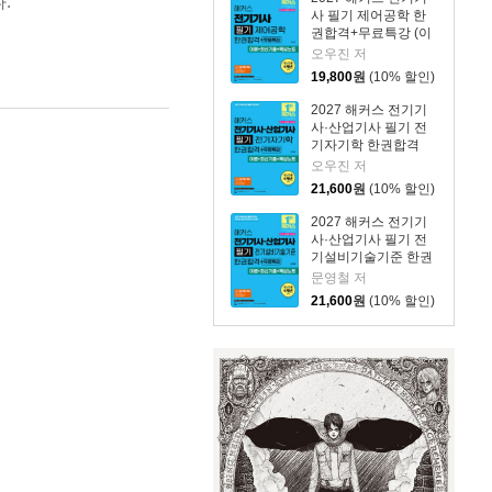
.
사 필기 제어공학 한
권합격+무료특강 (이
론+최신기출+핵심노
오우진 저
트)
19,800
원
(10% 할인)
2027 해커스 전기기
사·산업기사 필기 전
기자기학 한권합격
+무료특강 (이론+최
오우진 저
신기출+핵심노트)
21,600
원
(10% 할인)
2027 해커스 전기기
사·산업기사 필기 전
기설비기술기준 한권
합격+무료특강 (이론
문영철 저
+최신기출+핵심노트)
21,600
원
(10% 할인)