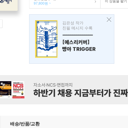
이 상품을 팔기
97,800원 ~
김은성 작가
친필 메시지 수록
---------------
[예스리커버]
빵야 TRIGGER
배송/반품/교환