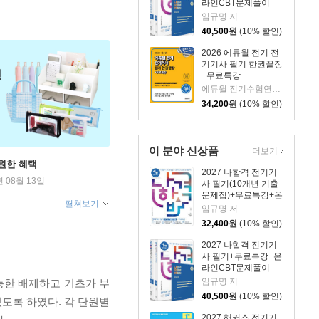
라인CBT문제풀이
임규명 저
40,500
원
(10% 할인)
2026 에듀윌 전기 전
기기사 필기 한권끝장
+무료특강
에듀윌 전기수험연구소 편저
34,200
원
(10% 할인)
이 분야 신상품
더보기
원한 혜택
2027 나합격 전기기
년 08월 13일
사 필기(10개년 기출
문제집)+무료특강+온
펼쳐보기
라인CBT문제풀이
임규명 저
32,400
원
(10% 할인)
2027 나합격 전기기
사 필기+무료특강+온
라인CBT문제풀이
임규명 저
능한 배제하고 기초가 부
40,500
원
(10% 할인)
도록 하였다. 각 단원별
2027 해커스 전기기