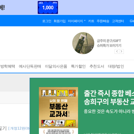
로그인
회원가입
마이페이지
카트
주문/배송
고객센터
Gl
름방학혜택
예사단독판매
이달의사은품
특가할인
추천도서
대량/법인
 필기
[ 개정12판/과년도 해설 강의 무료제공(2020~2024년) ]