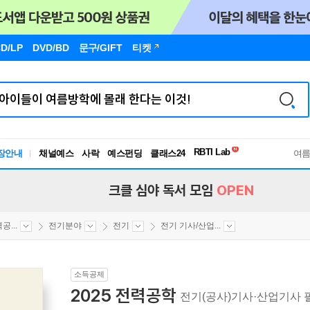
D/LP
DVD/BD
문구
/GIFT
티켓
독서유형검사
RBTI Lab
장안내
채널예스
사락
예스펀딩
클래스24
독서유형검사
여
크클 심야 독서 모임
OPEN
...
전기분야
전기
전기 기사/산업...
소득공제
2025 전력공학
전기(공사)기사·산업기사