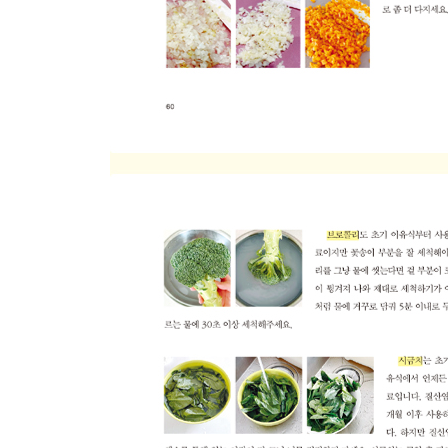
망고샤베트
2장 과일
귤(오렌지/한라봉/레드향 등)
망고
무화과
석류
딸기
아보카도
사과
블루베리
수박
참외
단감(홍시)
배
파인애플
키위