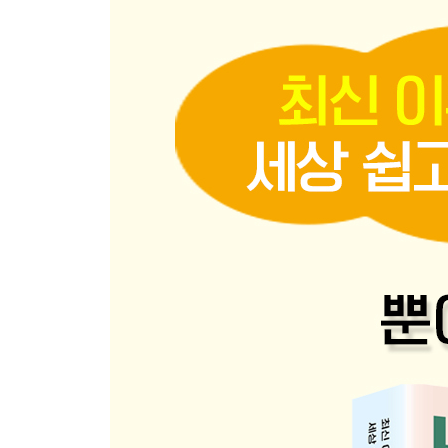
3배 잡곡무른밥(불린 쌀+잡곡)
소고기미역죽(무른밥)
검은콩, 검은콩퓌레
구기자닭죽(무른밥)
밤
팽이버섯
근대
파프리카
김
가지
3장 후기 토핑 이유식 2단계
후기 이유식 식단표 2단계
2배 잡곡진밥
아스파라거스
숙주나물
느타리버섯