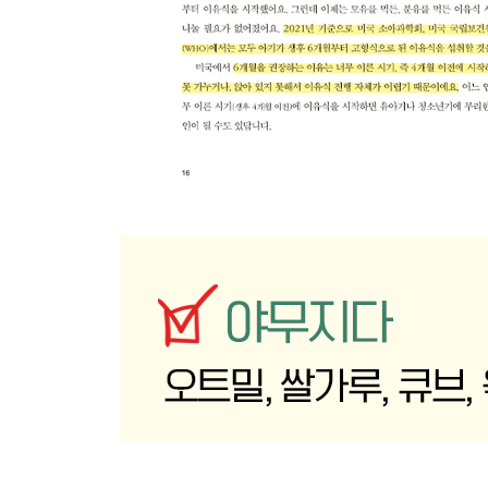
1장 간식
감자전
고구마치즈전
사과빵
바나나치즈빵
90초 땅콩버터빵
감자당근빵
바나나치즈빵
분유빵
망고요거트찐빵
바나나건빵
사과바나나머핀
사과퓌레머핀
땅콩소스사과머핀
배대추차
시금치팬케이크(슈렉팬케이크)
바나나오트밀팬케이크