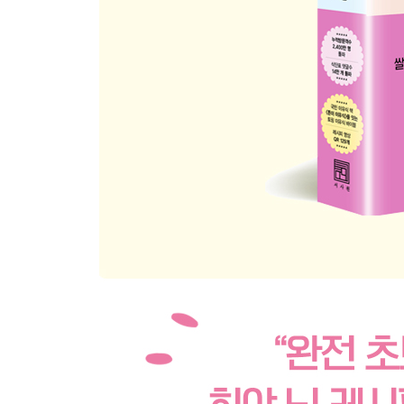
후기 이유식 3단계 참고사항
후기 토핑 이유식 식단표 3단계
1.5배 잡곡진밥
톳밥(전자레인지)
톳밥(밥솥)
돼기고기
셀러리
매생이달걀찜
쑥갓
오징어
오징어볼
강낭콩밥
콜라비
밥새우주먹밥
그린빈
그린빈스크램블드에그