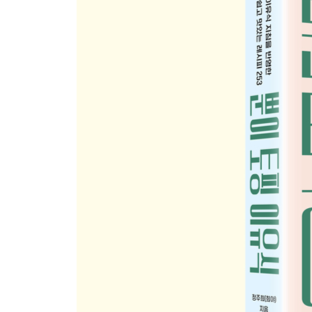
케일
케일달걀오믈렛
건포도(단호박건포도범벅)
새우
새우애호박조림
부추
부추달걀스크램블
연어양파감자볼
삼색 닭안심소시지
소고기라구소스
우엉
게살수프
바나나
오이
샤인머스켓
4장 후기 토핑 이유식 3단계