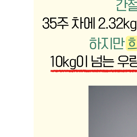
1장 중기 토핑 이유식 시작 전에 알아두면 좋아요
중기 이유식&토핑 이유식 질문
중기 토핑 이유식 식단표 재료 미리보기
이유식에서 사용 가능한 흰살 생선
중기 이유식 필수템 채소 육수
중기 토핑 이유식 체크사항 및 스케줄
중기 토핑 이유식의 재료 비율과 양
중기 토핑 이유식 식단표(하루 2~3회)
2장 중기 토핑 이유식 1단계
중기 토핑 이유식 1단계 베이스죽
현미쌀죽(10배죽)
소고기토마토소스
달걀순두부조림
소고기양송이볶음
닭고기
양파