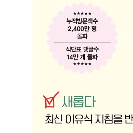
브로콜리부침개
연근참깨마요
시금치나물
애호박나물
숙주나물
얼갈이배추나물
오이나물
상추나물
당근채전
베이비웍달걀찜
새우바이트머핀
감자볶음
소고기느타리버섯볶음
새우브로콜리볶음
토마토달걀볶음
버섯들깨볶음
치즈포크너겟