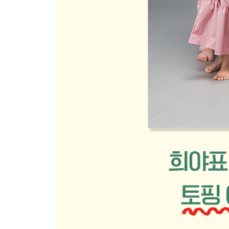
연근
비타민
양송이버섯
PART 3. 후기 토핑 이유식
1장 후기 토핑 이유식 시작 전에 알아두면 좋아요
후기 토핑 이유식 재료 미리보기
후기 토핑 이유식 재료 구매처
후기 토핑 이유식 체크사항
후기 토핑 이유식 스케줄과 이유식&분유량
아기기 이유식을 잘 안 먹을 때
오트밀 포리지 만드는 방법
2장 후기 토핑 이유식 1단계
후기 이유식 식단표 1단계
차조무른밥(7배죽)
6배 잡곡무른밥(중기용 가루)