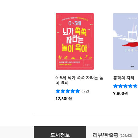
0~5세 뇌가 쑥쑥 자라는 놀
홍학의 자리
이 육아
32건
9,800
원
12,600
원
뿐이 토핑 이유식
도서정보
리뷰/한줄평
(103/63)