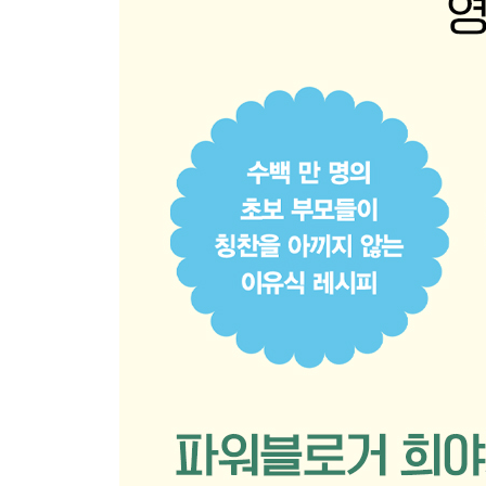
소고기시금치덮밥
소고기채소밥볼
죽·수프·리소토
오트밀달걀죽
오트밀고구마죽
김달걀죽
고구마시금치죽
샤브채소죽
소고기새송이채소죽
황태무죽
배추들깨죽
새우채소죽
밤수프
닭고기버섯리소토
게살크림리소토
매생이크림리소토