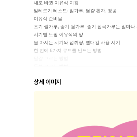
새로 바뀐 이유식 지침
알레르기 테스트: 밀가루, 달걀 흰자, 땅콩
이유식 준비물
초기 쌀가루, 중기 쌀가루, 중기 잡곡가루는 얼마나
시기별 토핑 이유식의 양
물 마시는 시기와 섭취량, 빨대컵 사용 시기
한 번에 6가지 큐브를 만드는 방법
달걀 고르는 방법
두부 고르는 방법
채소, 과일을 세척하는 방법
상세 이미지
아기 과자, 아기 치즈, 아기 요거트를 고르는 방법
유기농, 무농약, 친환경, GAP 인증, 무항생제 이해
이유식 시작 후 변비가 생겼을 때
토핑 이유식 각 시기별 특징
PART 1. 초기 토핑 이유식