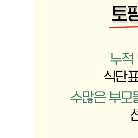
국 찌개
밥새우시금치된장국
들깨무채국
팽이두부된장국
상추된장국
감자된장국
맑은버섯국
콩나물순두부탕
아기 알탕
소고기미역국
아기 동태탕
LA갈비탕
꽃게된장찌개
반찬
쑥갓두부무침
콩나물김전