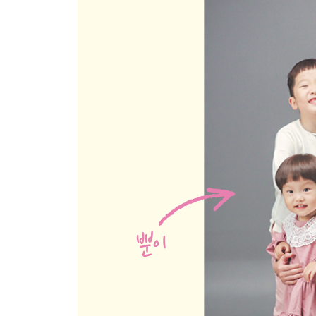
두부
쌀보리죽(10배죽)
시금치
고구마와 고구마퓌레
무
아욱
퀴노아쌀죽(8배죽)
적채
비트
토마토
3장 중기 토핑 이유식 2단계
흑미쌀죽(8배죽)
새송이버섯
배추
흰살 생선
수수쌀죽(8배죽)