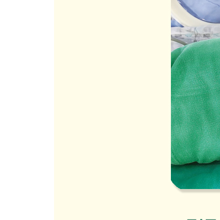
소고기죽(쌀가루 16배죽)
쌀죽
오트밀죽(8배죽)
소고기
애호박
청경채
오이
브로콜리
당근
양배추
사과
단호박
완두콩
달걀노른자
PART 2. 중기 토핑 이유식