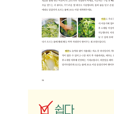
복숭아
자두
멜론
산딸기
체리
용과
망고스틴
찾아보기
토핑(시기별)
토핑 이유식(시기별)
토핑(가나다순)