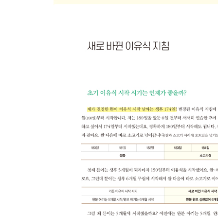
함박스테이크
찹스테이크
삼치강정
소고기무조림
우유치즈감자조림
두부프라이
김두부무침
무설탕 아기 피클
특별식
감자뇨끼
크림소스감자뇨끼
닭백숙
간장비빔국수
달걀만두
PART 5. 간식&과일