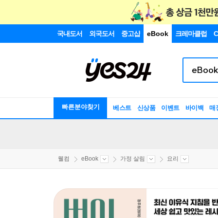
국내도서
외국도서
중고샵
eBook
크레마클럽
C
빠른분야찾기
베스트
신상품
이벤트
바이백
매
웰컴
eBook
가정 살림
요리