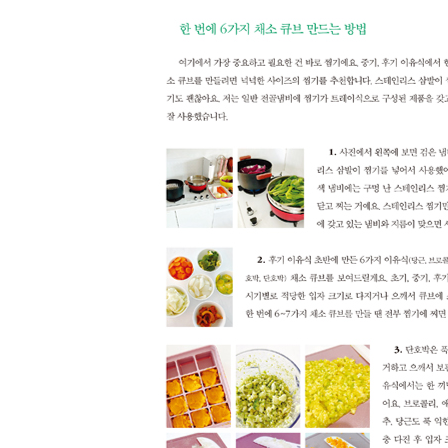
바나나오트밀찜케이크
바나나땅콩미니팬케이크시리얼
프렌치토스트
프렌치토스트컵
카스테라
바나나크레페롤
치즈와플
당근오트밀바
바나나오트밀 쿠키
고구마쿠키
고구마사과잼쿠키
아기제니쿠키
치즈볼(치즈까까)
오트밀땅콩볼(오땅볼)
땅콩버터사과퓌레
푸룬 퓌레
망고바나나퓌레