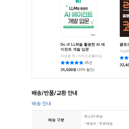
- 정재환 (DevSecOps Engineer | LG Uplus)
이 책은 Bedrock과 그 사용자들을 모두 잘 이해
Bedrock 초기 출시부터 고객과 함께 많은 문제
즉시 활용 가능한 프롬프트 스타일이 적용된 예
절약해 줍니다. 즐겁게 따라가다 보면 어느새 고급 
Do it! LLM을 활용한 AI 에
클로
보고 싶은 분들은 다른 참고 자료들보다 이 책을 꼭
이전트 개발 입문
이남희
이성용 저
이지스퍼블리싱
|
- 허영수 (Lead AI Engineer | 52g Studio, (주)GS)
25건
32,4
31,500
원
(10% 할인)
배송/반품/교환 안내
배송 안내
예스24 배송
배송 구분
배송비 : 무료배송