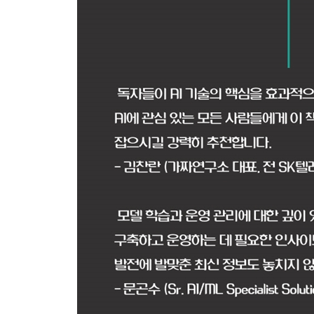
8-1 프롬프트 관리(Prompt management)
8-2 흐름(Flows)
8-3 Bedrock Studio