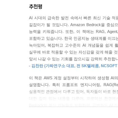
추천평
현업에서 꼭 필요한 전문가로 도약할 수 있는
고급 테크닉 제공
AI 시대의 급속한 발전 속에서 빠른 최신 기술 적
길잡이가 될 것입니다. Amazon Bedrock을 
이 책을 독자들보다 먼저 읽고 추천서를 써 준 데
능력을 키워줍니다. 또한, 이 책에는 RAG, Agent,
독자들도 쉽게 이해할 수 있도록 친절한 설명과 풍부
포함하고 있습니다. 한국 인공지능 생태계를 이끄는
AI가 시대적 흐름으로 작용하면서 개발자나 엔지니
녹아있어, 복잡하고 고수준의 AI 개념들을 쉽게 
싶어 하지만 막상 ‘무엇’을 ‘어떻게’ 해야 할지 몰라
실무에 바로 적용할 수 있는 자신감을 갖게 해줄 것
앞서 나갈 수 있는 기회를 잡으시길 강력히 추천합니
『Amazon Bedrock으로 시작하는 실전 생성형 
- 김찬란 (가짜연구소 대표, 전 SK텔레콤, NCSOFT Res
소개와 계정 설정부터 시작하고 단계별로 따라올 
대상으로 하는 ‘쉬운’ 책만은 아니다. 이 책은 
이 책은 AWS 계정 설정부터 시작하여 생성형 AI의 
있다. 더 나아가 아마존 베드록의 모델 학습과 운
설명합니다. 특히 프롬프트 엔지니어링, RAG(Retrie
인사이트까지 얻을 수 있다.
실용적인 관점에서 다루고 있어, 독자들이 바로 현장에
대한 깊이 있는 내용을 다루어, 프로덕션 환경에
이 책은 AI와 AWS에 대한 사전 경험이 없는 분
Bedrock의 최신 기능들도 포함하여, 급변하는 A
구성되어 있습니다.
- 문곤수 (Sr. AI/ML Specialist Solutions Architec