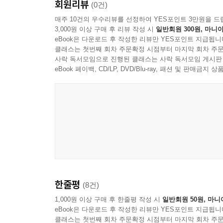
회원리뷰
(0건)
[이 책에 수록된 내용]
AI와 AWS에 대한 사전 경험이 없는 분들도 쉽
매주 10건의 우수리뷰를 선정하여 YES포인트 3만원을 드
있습니다. 특히, 요즈음 핫한 Agent와 RAG에
3,000원 이상 구매 후 리뷰 작성 시
일반회원 300원, 마니아
ㆍ 챕터 01에서는 생성형 AI의 기본 개념과 역사 
있게 다루고 있어서, AI와 관련된 서비스 개발을 
eBook은 다운로드 후 작성한 리뷰만 YES포인트 지급됩니
만들어 내는 기술을 말합니다. 이 챕터를 통해 독자들
클래스는 첫번째 회차 주문확정 시점부터 마지막 회차 주문
- 박경수 (Sr. Solutions Architect | Amazon Web S
사락 독서모임으로 진행된 클래스는 사락 독서모임 게시판
생성형 AI의 전반적인 맥락을 이해할 수 있을 것입니
eBook 페이백, CD/LP, DVD/Blu-ray, 패션 및 판매금
이 책은 어려운 생성형 AI 세계를 Amazon Be
실습까지 제공해 드리고 있습니다. 프롬프트 엔지니어링
ㆍ 챕터 02는 아마존 베드록의 기초를 다룹니다. 텍
접근으로 독자를 생성형 AI 의 여정을 제공합니다. 
프로그래밍을 통해 Bedrock을 사용하는 방법을 설
flows, Bedrock Studio 등 최신 기능을 아
대해 자세히 다룹니다.
- 박준용 (Partner Solutions Architect | Amazon W
ㆍ 챕터 03에서는 ‘프롬프트 엔지니어링’의 중요성
많은 기업들이 생성형 AI 도입을 고민하고 있지만,
LLM의 성능을 극대화하는 핵심입니다. 효과적인 프롬
엔지니어들은 물론, 현업에서 생성형 AI 도입을
있습니다. Amazon Bedrock은 생성형 AI 
ㆍ 챕터 04는 베드록을 이용한 RAG 구현에 초
한줄평
(8건)
통해 Amazon Bedrock의 시작부터 프로덕션 
생성하는 기술입니다. 이를 통해 LLM은 최신 정보
분들께 최적의 길잡이가 될 것입니다.
1,000원 이상 구매 후 한줄평 작성 시
일반회원 50원, 마니
RAG 구현 방법까지 상세히 다룹니다.
eBook은 다운로드 후 작성한 리뷰만 YES포인트 지급됩니
- 백선환 (Sr. AI/ML Sales Specialist | AWS)
클래스는 첫번째 회차 주문확정 시점부터 마지막 회차 주문