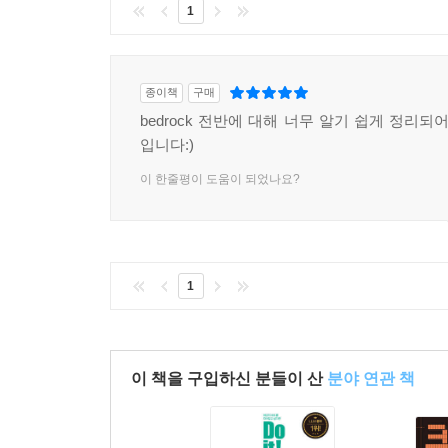
1
산업혁명에 비견될 만한 현재의 디지털 혁명 시대에서
잡았습니다. IT 회사의 CTO로서 다양한 클라우드 
만합니다. 이 책은 Amazon Bedrock 서비스를 중
종이책
구매
API 연동을 통한 서비스 확장, 그리고 다양한 활용
bedrock 전반에 대해 너무 알기 쉽게 정리되
입니다:)
저자들은 복잡한 기술 개념을 명확하고 체계적으로 
이 한줄평이 도움이 되었나요?
Bedrock 서비스 안내서가 아닌, 생성형 AI 기
실무 전문가까지, 각자의 수준에 맞는 가치를 제공하며
모든 분들께 이 책을 강력히 추천드리며, 독자
기원합니다.
1
- 이상오 (GS Neotek CTO)
생성형 AI는 더 이상 선택이 아닌 필수가 되고 
고민을 해결해 줄 친절하고 실용적인 안내서입니다. 
이 책을 구입하신 분들이 산
분야 연관 책
설명하며, 특히 AI 경험이 없는 독자들을 위한 실전
책을 통해 생성형 AI를 DevOps와 자연스럽게 
개발자에게 강력히 추천합니다.