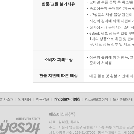
모바일 쿠폰 등록 후 취소/환
반품/교환 불가사유
중고상품이 구매확정(자동 
LP상품의 재생 불량 원인이 기
시간의 경과에 의해 재판매가
전자상거래 등에서의 소비자
eBook 세트 상품은 일괄 
1개의 상품으로 취급 및 판매
우, 세트 상품 전부 및 세트
상품의 불량에 의한 반품, 교
소비자 피해보상
준하여 처리됨
환불 지연에 따른 배상
대금 환불 및 환불 지연에 
회사소개
인재채용
이용약관
개인정보처리방침
청소년보호정책
도서홍보안내
대표 : 김석환, 최세라
주소 : 서울시 영등포구 은행로 11, 5층~6층(여의도동,일신
사업자등록번호 : 229-81-37000 통신판매업신고 : 제 200