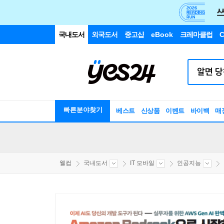
국내도서
외국도서
중고샵
eBook
크레마클럽
C
빠른분야찾기
베스트
신상품
이벤트
바이백
매
웰컴
국내도서
IT 모바일
인공지능