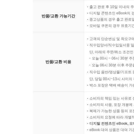
출고 완료 후 10일 이내의 
디지털 콘텐츠인 eBook의 
반품/교환 가능기간
중고상품의 경우 출고 완료일
모바일 쿠폰의 경우 유효기간(
고객의 단순변심 및 착오구
직수입양서/직수입일서중 일
단, 아래의 주문/취소 조건인
오늘 00시 ~ 06시 30분 
반품/교환 비용
오늘 06시 30분 이후 주문
직수입 음반/영상물/기프트 
단, 당일 00시~13시 사이
박스 포장은 택배 배송이 가
소비자의 책임 있는 사유로 
소비자의 사용, 포장 개봉에 
복제가 가능한 상품 등의 포장을 
소비자의 요청에 따라 개별
디지털 컨텐츠인 eBook, 
eBook 대여 상품은 대여 기