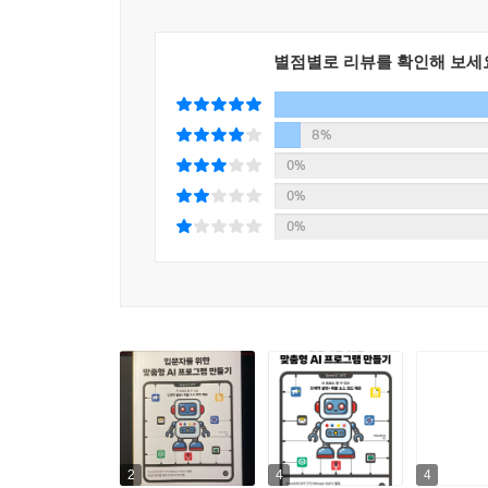
IT 비전공자 또는 챗GPT와 친해지고 싶은 이들에
별점별로 리뷰를 확인해 보세
완성하는 뿌듯함을 느낄 수 있으며, 자신만의 프로
- 선형준
8%
0%
0%
0%
2
4
4