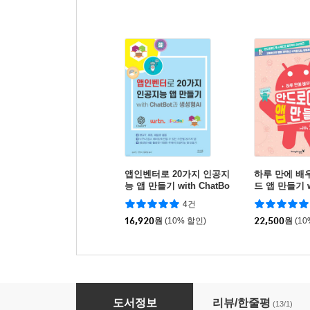
앱인벤터로 20가지 인공지
하루 만에 배
능 앱 만들기 with ChatBo
드 앱 만들기 
t과 생성형AI
4건
16,920
원
(10% 할인)
22,500
원
(1
입문자를 위한 맞춤형 AI 프로그램 만들기
도서정보
리뷰/한줄평
(13/1)