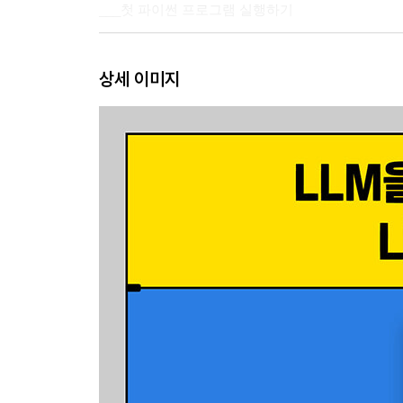
___첫 파이썬 프로그램 실행하기
2장 AI 프로그램 맛보기
상세 이미지
2.1 완성 코드 가져다 실행하기
___소스 코드 복사해 붙여넣기
___가상 환경 생성하기
___패키지 설치하고 실행하기
___OpenAI API Key 발급받고 적용하기
___프로그램 수정하기
Part 2 AI 프로그램 기초 지식
3장 코드 작성을 위한 파이썬 기초
3.1 변수와 자료형
___변수
___자료형
___간단한 사칙연산