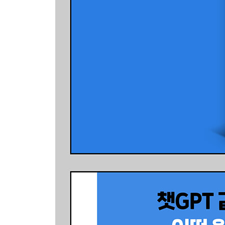
3.2 자료구조
___리스트
___딕셔너리
___세트와 튜플
3.3 조건문과 반복문
___조건문
___반복문
3.4 함수와 패키지
___함수 정의하고 실행하기
___함수의 입력값과 반환값
___변수의 스코프
___패키지
4장 화면 UI를 위한 스트림릿 기초
4.1 스트림릿의 개요
___스트림릿 소개
___스트림릿 파일 생성하고 실행하기
___스트림릿 실습 화면 설정하기