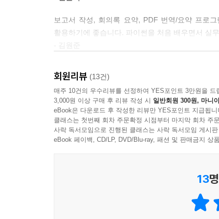
보고서 작성, 회의록 요약, PDF 번역/요약 프
활용하기에 좋습니다. 파이썬을 처음 배우면서 실무
- 김원준
실무에서 바로 활용할 수 있는 열 가지 AI 프로그
회원리뷰
(13건)
다양한 AI 프로그램을 직접 만들면서 많은 것을 
매주 10건의 우수리뷰를 선정하여 YES포인트 3만원을 드
모두에게 큰 도움이 될 것입니다.
3,000원 이상 구매 후 리뷰 작성 시
일반회원 300원, 마니아
- 이석곤
eBook은 다운로드 후 작성한 리뷰만 YES포인트 지급됩니
클래스는 첫번째 회차 주문확정 시점부터 마지막 회차 주문
쉬운 내용부터 차근차근 설명하기 때문에 파이썬, 스
사락 독서모임으로 진행된 클래스는 사락 독서모임 게시판
eBook 페이백, CD/LP, DVD/Blu-ray, 패션 및 판매금
프로젝트마다 개발 순서를 개괄적으로 안내해 프로
관심이 있는 사람들에게 입문서로 기꺼이 추천합니
- 연관모
13
명
OpenAI API를 활용해 챗봇, 문서 요약, 이미
인공지능 API를 적용해보며 해당 API의 기능을 체
- 박세진