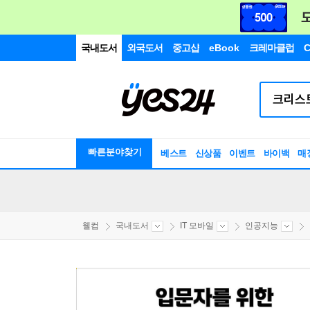
국내도서
외국도서
중고샵
eBook
크레마클럽
C
빠른분야찾기
베스트
신상품
이벤트
바이백
매
웰컴
국내도서
IT 모바일
인공지능