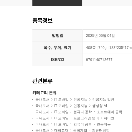
품목정보
발행일
2025년 06월 04일
쪽수, 무게, 크기
408쪽 | 740g | 183*235*17
ISBN13
9791140713677
관련분류
카테고리 분류
국내도서
IT 모바일
인공지능
인공지능 일반
국내도서
IT 모바일
인공지능
생성형 AI
국내도서
IT 모바일
컴퓨터 공학
소프트웨어 공학
국내도서
IT 모바일
프로그래밍 언어
파이썬
국내도서
IT 모바일
컴퓨터 공학
인공지능
국내도서
대학교재
공학계열
컴퓨터공학