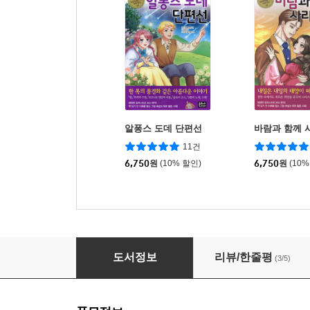
알퐁스 도데 단편선
바람과 함께 
11건
6,750
원
(10% 할인)
6,750
원
(10%
둘리틀 선생의 항해기
도서정보
리뷰/한줄평
(3/5)