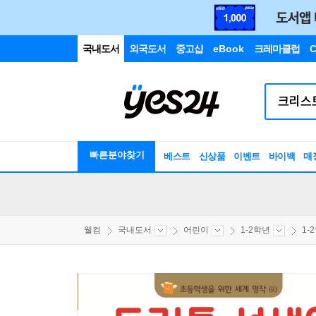
국내도서
외국도서
중고샵
eBook
크레마클럽
C
빠른분야찾기
베스트
신상품
이벤트
바이백
매
웰컴
국내도서
어린이
1-2학년
1-