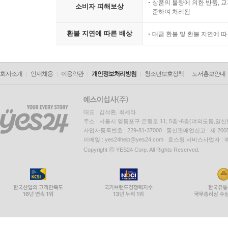
상품의 불량에 의한 반품, 교
소비자 피해보상
준하여 처리됨
환불 지연에 따른 배상
대금 환불 및 환불 지연에 
회사소개
인재채용
이용약관
개인정보처리방침
청소년보호정책
도서홍보안내
대표 : 김석환, 최세라
주소 : 서울시 영등포구 은행로 11, 5층~6층(여의도동,일신
사업자등록번호 : 229-81-37000 통신판매업신고 : 제 200
이메일 : yes24help@yes24.com 호스팅 서비스사업자 :
Copyright ⓒ YES24 Corp. All Rights Reserved.