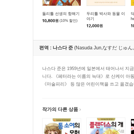
돌리틀 선생의 항해기
두리틀 박사와 동물 이
닥
야기
h
10,800
원
(10% 할인)
t
12,000
원
1
편역 :
나스다 준
(Nasuda Jun,なすだ じゅん
나스다 준은 1959년에 일본에서 태어나서 지금
니다. 《페터라는 이름의 늑대》로 산케이 아
《마술피리》 등 많은 어린이책을 쓰고 옮겼습
작가의 다른 상품