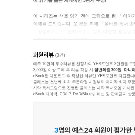
책 읽기를 돕는 체계적인 3단계 구성!
이 시리즈는 책을 읽기 전에 그림으로 된 「이야기
이해를 도와줍니다. 또 본문 뒤에 「올바른 독서 방
「상상하기」, 「편지 쓰기」 등의 다양한 활동을 
표현력을 키울 수 있습니다.
회원리뷰
「책 읽기 3단계」
(3건)
* 1단계: 「이야기 소개」를 읽으며 책 속 등장인물,
매주 10건의 우수리뷰를 선정하여 YES포인트 3만원을 드
3,000원 이상 구매 후 리뷰 작성 시
일반회원 300원, 마니아
* 2단계: 「본문」을 재미있게 읽어요!
eBook은 다운로드 후 작성한 리뷰만 YES포인트 지급됩니
* 3단계: 책을 읽은 뒤 「더 생각해 보기」, 「독
클래스는 첫번째 회차 주문확정 시점부터 마지막 회차 주문
사락 독서모임으로 진행된 클래스는 사락 독서모임 게시판
eBook 페이백, CD/LP, DVD/Blu-ray, 패션 및 판매금
3
명의 예스24 회원이 평가한