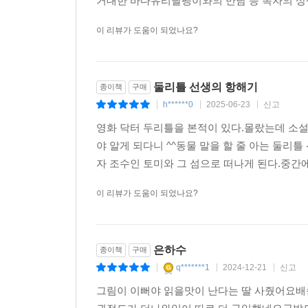
거대한 바다유리달팽이와의 만남 등 독자의 상
이 리뷰가 도움이 되었나요?
둘리틀 선생의 항해기
종이책
구매
h******0
2025-06-23
신고
|
|
|
영화 닥터 두리틀을 본적이 있다.몰랐는데 소
야 알게 되다니 ^^동물 말을 할 줄 아는 둘
자 조수인 토미와 그 섬으로 떠나게 된다.중간에
이 리뷰가 도움이 되었나요?
은하수
종이책
구매
q*******1
2024-12-21
신고
|
|
|
그림이 이뻐야 읽을맛이 난다는 딸 사줬어요배