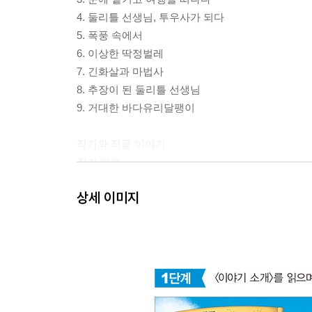
4. 둘리틀 선생님, 투우사가 되다
5. 폭풍 속에서
6. 이상한 딱정벌레
7. 긴화살과 마법사
8. 추장이 된 둘리틀 선생님
9. 거대한 바다유리달팽이
작가와 작품 이야기
작가 연보
왜 세계 명작을 읽을까요?
상세 이미지
올바른 독서 방법
더 생각해 보기
독서 기록장
상상하기
편지 쓰기