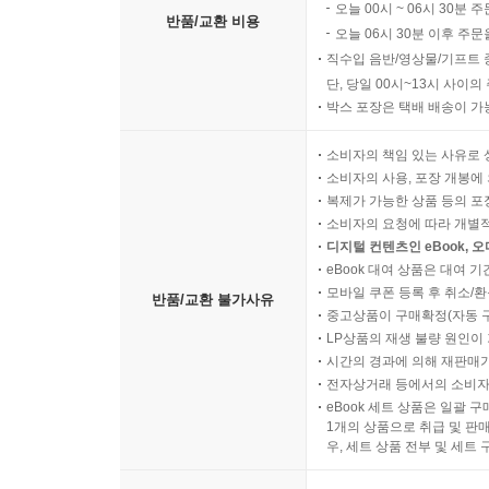
오늘 00시 ~ 06시 30분 
반품/교환 비용
오늘 06시 30분 이후 주문
직수입 음반/영상물/기프트 
단, 당일 00시~13시 사이
박스 포장은 택배 배송이 가
소비자의 책임 있는 사유로 
소비자의 사용, 포장 개봉에 
복제가 가능한 상품 등의 포장을 
소비자의 요청에 따라 개별
디지털 컨텐츠인 eBook, 
eBook 대여 상품은 대여 기
모바일 쿠폰 등록 후 취소/환
반품/교환 불가사유
중고상품이 구매확정(자동 
LP상품의 재생 불량 원인이 기
시간의 경과에 의해 재판매가
전자상거래 등에서의 소비자
eBook 세트 상품은 일괄 
1개의 상품으로 취급 및 판매
우, 세트 상품 전부 및 세트