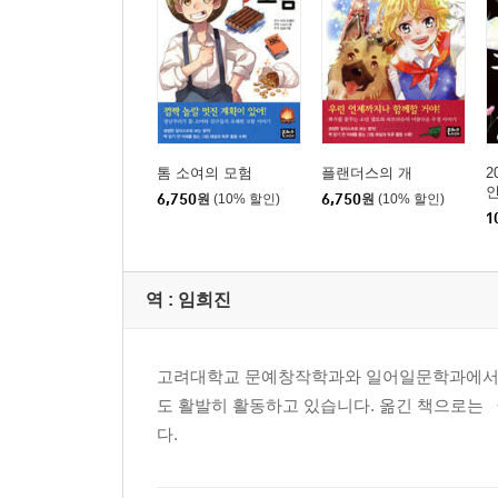
톰 소여의 모험
플랜더스의 개
2
6,750
원
(10% 할인)
6,750
원
(10% 할인)
1
역 :
임희진
고려대학교 문예창작학과와 일어일문학과에서 글
도 활발히 활동하고 있습니다. 옮긴 책으로는 
다.