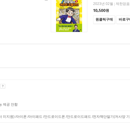
2023년 02월
제한없음
|
10,500
원
원클릭구매
바로구
기
능 제공 안함
니터 미지원) /아이폰 /아이패드 /안드로이드폰 /안드로이드패드 /전자책단말기(저사양 기기 