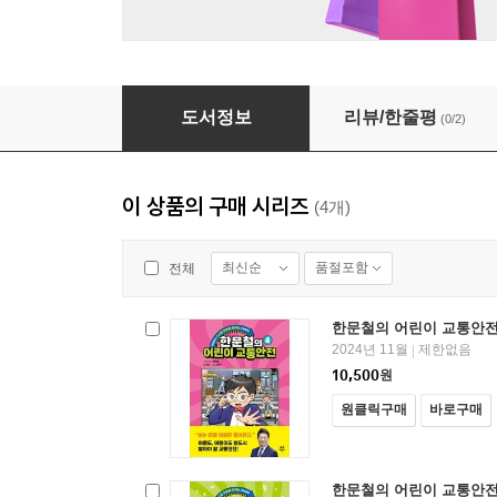
한문철의 어린이 교통안전 4
도서정보
리뷰/한줄평
(0/2)
이 상품의 구매 시리즈
(4개)
최신순
품절포함
전체
한문철의 어린이 교통안전
2024년 11월
제한없음
|
10,500
원
원클릭구매
바로구매
한문철의 어린이 교통안전