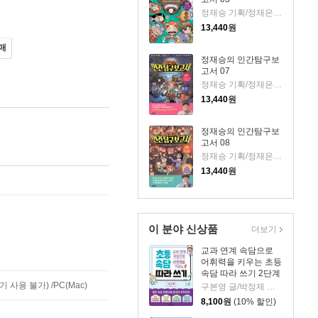
정재승 기획/정재은,이고은 글/김현민 그림
13,440
원
매
정재승의 인간탐구보
고서 07
정재승 기획/정재은,이고은 글/김현민 그림
13,440
원
정재승의 인간탐구보
고서 08
정재승 기획/정재은,이고은 글/김현민 그림
13,440
원
이 분야 신상품
더보기
교과 연계 속담으로
어휘력을 키우는 초등
속담 따라 쓰기 2단계
사용 불가) /PC(Mac)
구본영 글/박정제 그림
8,100
원
(10% 할인)