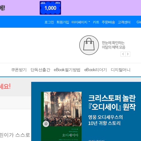
로그인
회원가입
마이페이지
카트
주문/배송
고객센터
Gl
쿠폰받기
단독선출간
eBook필기방법
eBook리더기
디지털머니
세요!
린이가 스스로 안전을 지키는 그날까지
[ PDF ]