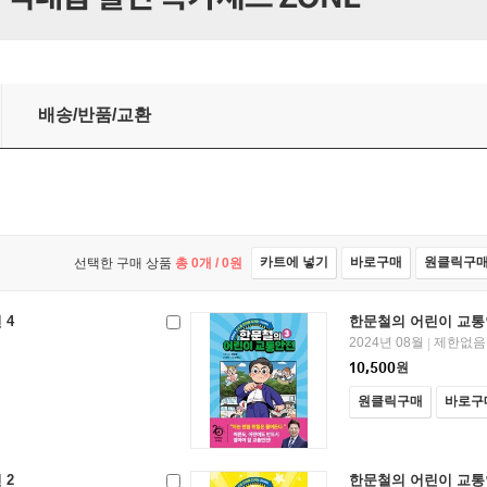
배송/반품/교환
카트에 넣기
바로구매
원클릭구
선택한 구매 상품
총
0
개 /
0
원
 4
한문철의 어린이 교통
2024년 08월
제한없음
|
10,500
원
원클릭구매
바로구
 2
한문철의 어린이 교통