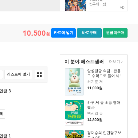
AD
10,500
카트에 넣기
바로구매
원클릭구매
원
이 분야 베스트셀러
더보기
알쏭달쏭 속담 · 관용
매
리스트에 넣기
구 수학으로 풀어 봐!
허지훈 저
11,000
원
안전 3
하루 세 줄 초등 영어
필사
백선엽 글
매
14,800
원
정재승의 인간탐구보
안전 1
고서 03