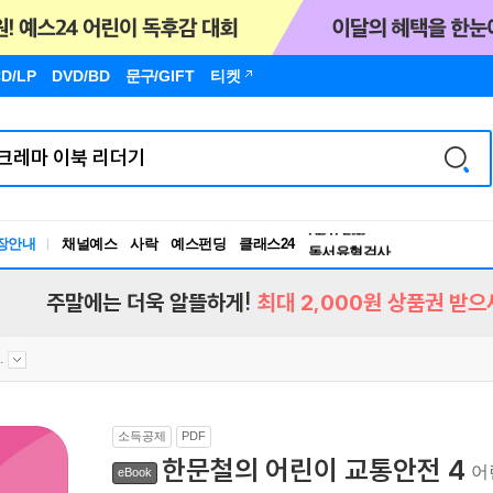
D/LP
DVD/BD
문구
/GIFT
티켓
장안내
채널예스
사락
예스펀딩
클래스24
독서유형검사
RBTI Lab
독서유형검사
주말에는 더욱 알뜰하게!
최대 2,000원 상품권 받으
.
소득공제
PDF
한문철의 어린이 교통안전 4
어
eBook