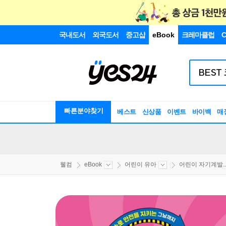
국내도서
외국도서
중고샵
eBook
크레마클럽
C
빠른분야찾기
베스트
신상품
이벤트
바이백
매
웰컴
eBook
어린이 유아
어린이 자기계발..