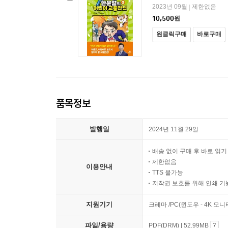
2023년 09월
제한없음
|
10,500
원
원클릭구매
바로구매
품목정보
발행일
2024년 11월 29일
배송 없이 구매 후 바로 읽
제한없음
이용안내
TTS 불가능
저작권 보호를 위해 인쇄 기
지원기기
크레마 /PC(윈도우 - 4K 모
파일/용량
PDF(DRM) | 52.99MB