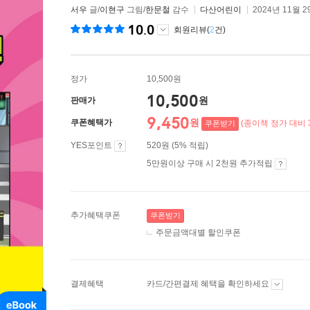
서우
글/
이현구
그림/
한문철
감수
다산어린이
2024년 11월 2
10.0
회원리뷰(
2
건)
정가
10,500원
10,500
원
판매가
9,450
원
쿠폰혜택가
(종이책 정가 대비 
쿠폰받기
YES포인트
520원 (5% 적립)
5만원이상 구매 시 2천원 추가적립
추가혜택쿠폰
쿠폰받기
주문금액대별 할인쿠폰
결제혜택
카드/간편결제 혜택을 확인하세요