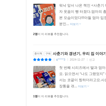
워낙 앞서 나온 책인 <사춘기
자 웃음이 빵 터졌다.엄마의 
본 모습이었다!!!아들 엄마 
분인...
더보기
2명
이 이 리뷰를 추천합니다.
사춘기와 갱년기, 우리 집 이야기
종이책
구매
q*****3
2024-11-27
신고
|
|
|
첫 번째 시리즈에서 딸과 엄마
요. 읽으면서 “나도 그랬었지
서는 코끝이 찡하더라고요.사춘
장통을 겪...
더보기
1명
이 이 리뷰를 추천합니다.