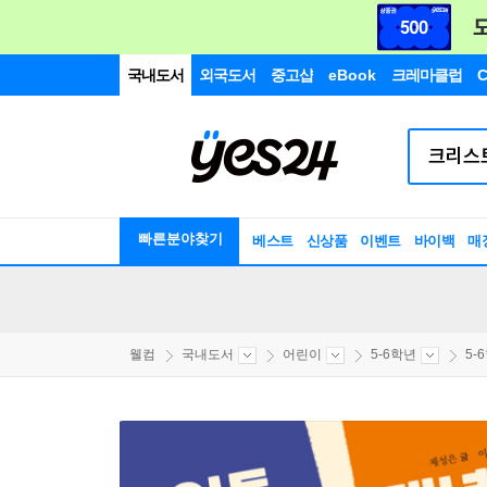
국내도서
외국도서
중고샵
eBook
크레마클럽
C
빠른분야찾기
베스트
신상품
이벤트
바이백
매
웰컴
국내도서
어린이
5-6학년
5-