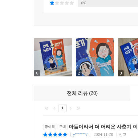
0%
나가듯 자연스럽게, 때로는 부모님과 선생님에게 
것입니다.
교과 연계
4학년 1학기 국어-가 1. 생각과 느낌을 나누어요
4학년 1학기 국어-나 10. 인물의 마음을 알아봐요
4학년 2학기 국어-가 4. 이야기 속 세상
5학년 1학기 국어-가 2. 작품을 감상해요
5학년 2학기 국어-가 1. 마음을 나누며 대화해요
6
2
3
6학년 2학기 국어-가 1. 작품 속 인물과 나
전체 리뷰
(20)
1
아들이라서 더 어려운 사춘기 
종이책
구매
y*******7
2024-11-28
신고
|
|
|