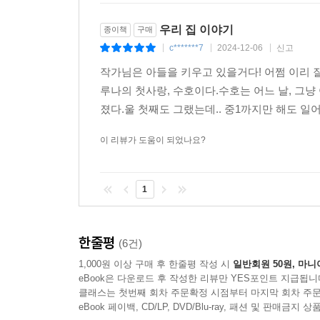
우리 집 이야기
종이책
구매
c*******7
2024-12-06
신고
|
|
|
작가님은 아들을 키우고 있을거다! 어쩜 이리 
루나의 첫사랑, 수호이다.수호는 어느 날, 그냥
졌다.울 첫째도 그랬는데.. 중1까지만 해도 일어
이 리뷰가 도움이 되었나요?
1
한줄평
(6건)
1,000원 이상 구매 후 한줄평 작성 시
일반회원 50원, 마니
eBook은 다운로드 후 작성한 리뷰만 YES포인트 지급됩니
클래스는 첫번째 회차 주문확정 시점부터 마지막 회차 주문
eBook 페이백, CD/LP, DVD/Blu-ray, 패션 및 판매금