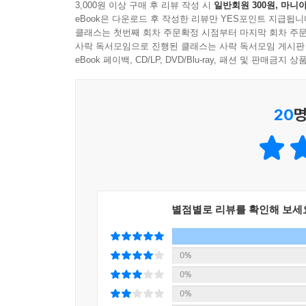
사람의 눈에 비친 자신의 모습에 신경을 쓰고, 
3,000원 이상 구매 후 리뷰 작성 시
일반회원 300원, 마니아
애쓰고, 엄마에게는 말 못 할 비밀이 생기면서 
eBook은 다운로드 후 작성한 리뷰만 YES포인트 지급됩니
클래스는 첫번째 회차 주문확정 시점부터 마지막 회차 주문
진솔하게 바라보는 계기가 되기도 합니다.
사락 독서모임으로 진행된 클래스는 사락 독서모임 게시판
eBook 페이백, CD/LP, DVD/Blu-ray, 패션 및 판매금
“사춘기라도 그렇지, 엄마한테 ‘선 넘는다’가 뭐야?
긋는 거, 그거 꽤 자연스럽고 당연하더라? 사람마다
- 본문 166쪽
20
명
가족이라는 관계에서도 서로를 온전히 이해하기 어
수호와 엄마의 이야기는 진정한 존중의 의미를 생각하
수호를 ‘아들’이 아닌 독립적인 존재로 바라보며
이해하고 받아들여 가는 여정을 감동적으로 담아냅니
별점별로 리뷰를 확인해 보세
◈ 문학의 즐거움
0%
동화 읽기 단계를 마치고 가치관과 사고, 인류와
0%
다양함을 전하고자 기획된 시리즈입니다. 문화적 다
0%
나라의 문화권에서 모험, 우정, 성장, 상상, 역