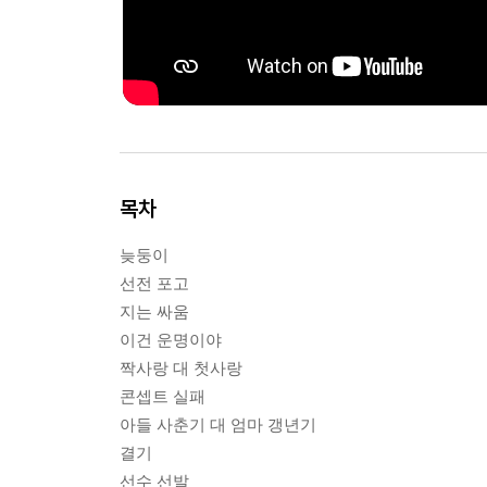
목차
늦둥이
선전 포고
지는 싸움
이건 운명이야
짝사랑 대 첫사랑
콘셉트 실패
아들 사춘기 대 엄마 갱년기
결기
선수 선발