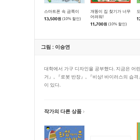
스마트폰 속 금쪽이
개똥이 집 찾기가 너무
도
어려워!
13,500
원
(10% 할인)
1
11,700
원
(10% 할인)
그림 :
이승연
대학에서 가구 디자인을 공부했다. 지금은 어린
거』, 『로봇 반장』, 『비상! 바이러스의 습격』
이 있다.
작가의 다른 상품