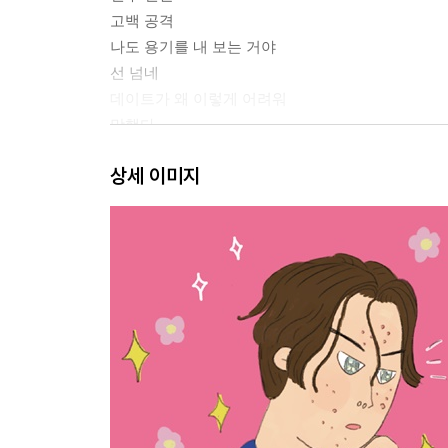
고백 공격
나도 용기를 내 보는 거야
선 넘네
데이트가 왜 이렇게 어려워
망했다
인생 즐기는 자가 챔피언
상세 이미지
사춘기 대 갱년기 탈출?