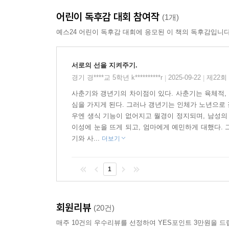
어린이 독후감 대회 참여작
한편, 엄마도 달라졌습니다. 예전에는 이해심 많고 
(1개)
먹으라고 하고, 밤낮없이 외출하지요. 수호는 텅 
예스24 어린이 독후감 대회에 응모된 이 책의 독후감입니다
이러는지 쉽게 이해할 수 없습니다. 수호에게 엄마
서로의 선을 지켜주기.
오랜 시간 가족을 돌봐 온 엄마는, 자신만의 세계를
경기 경****교 5학년 k**********r
2025-09-22
제22회
|
|
역할을 잠시 내려놓고 자신을 돌아보고 싶은 마음이
사춘기와 갱년기의 차이점이 있다. 사춘기는 육체적, 
중 땀을 흘리며 새로운 일에 몰두하는 엄마와 마주
심을 가지게 된다. 그러나 갱년기는 인체가 노년으로 
우엔 생식 기능이 없어지고 월경이 정지되며, 남성의
아니, 휴지는 화장실에 무조건 있는 거 아닌가? 누
이성에 눈을 뜨게 되고, 엄마에게 예민하게 대했다.
아니겠지? 그럼 도대체 누가 그런 수고를 했단 말인가
기와 사...
더보기
그 보이지 않는 손에 대한 해답은 하나뿐이었다. 엄
- 본문 75쪽
1
제성은 작가는 아들과 엄마의 각기 다른 성장기를 
사춘기와 갱년기의 복잡한 마음을 들여다보고, 서로
회원리뷰
(20건)
사춘기에 들어선 아이들은 점차 자신과 타인의 
매주 10건의 우수리뷰를 선정하여 YES포인트 3만원을 드