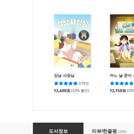
강남 사장님
어느 날 문이
179건
12,600
원
(10% 할인)
12,150
원
(10
아들 사춘기 대 갱년기
도서정보
리뷰/한줄평
(20/6)