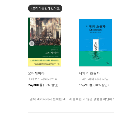
#크레마클럽에있어요
오디세이아
니체의 초월자
호메로스 저/페테르 파울 루벤스 그림/박문재 역
현대지성
프리드리히 니체 저/김철 편역
|
24,300
원
(10% 할인)
15,210
원
(10% 할인)
검색 페이지에서 선택된 태그에 등록된 더 많은 상품을 확인해 