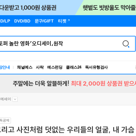
D/LP
DVD/BD
문구
/GIFT
티켓
장안내
채널예스
사락
예스펀딩
클래스24
독서유형검사
RBTI Lab
독서유형검사
주말에는 더욱 알뜰하게!
최대 2,000원 상품권 받으
문에세이
득공제
리고 사진처럼 덧없는 우리들의 얼굴, 내 가슴