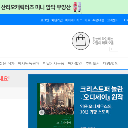
로그인
회원가입
마이페이지
카트
주문/배송
고객센터
Gl
젊은 작가
예사단독판매
이달의사은품
특가할인
추천도서
대량/법인
세요!