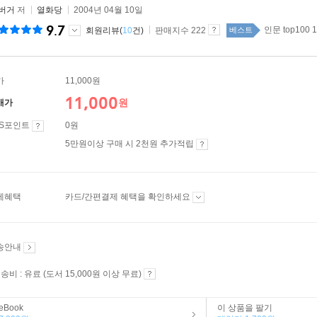
 버거
저
열화당
2004년 04월 10일
9.7
인문 top100 
회원리뷰(
10
건)
판매지수 222
베스트
가
11,000원
11,000
원
매가
ES포인트
0원
5만원이상 구매 시 2천원 추가적립
제혜택
카드/간편결제 혜택을 확인하세요
송안내
송비 : 유료 (도서 15,000원 이상 무료)
eBook
이 상품을 팔기