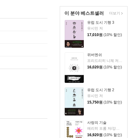
이 분야 베스트셀러
더보기
유럽 도시 기행 3
유시민 저
17,010
원
(10% 할인)
위버멘쉬
프리드리히 니체 저/어나니머스 역
16,020
원
(10% 할인)
유럽 도시 기행 2
유시민 저
15,750
원
(10% 할인)
사랑의 기술
에리히 프롬 저/강주헌 역
16,920
원
(10% 할인)