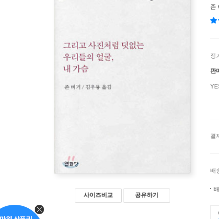
존
정
판
Y
결
배
배
사이즈비교
공유하기