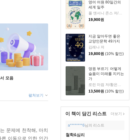
영어 어원 80일간의
세계 일주
폴 앤서니 존스 저/고정아 역
19,900
원
지금 알아두면 좋은
교양인문학 49가지
김레나 저
19,800
원
(10% 할인)
영원 부르기: 어떻게
슬픔이 미래를 지키는
도서 모음
가
로런 마컴 저/황은주 역
13,500
원
(10% 할인)
펼쳐보기
이 책이 담긴
리스트
더보기
a********6
님의 리스트
는 문제에 천착해, 마치
철학&심리
빠른 이동으로 인한 인간