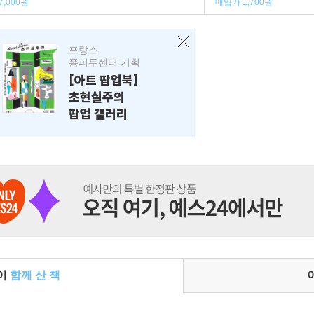
7,000원
매입가 1,700원
프랑스
퐁피두센터 기획
[아트 팝업북]
초현실주의
팝업 갤러리
들이
함께 산 책