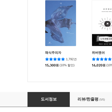
채식주의자
위버멘쉬
1,792건
15,300
원
(10% 할인)
16,020
원
(10
그리고 사진처럼 덧없는 우리들의 얼굴, 내 가슴
도서정보
리뷰/한줄평
(5/5)