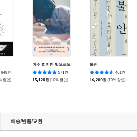
아주 희미한 빛으로도
불안
649건
571건
401건
% 할인)
15,120
원
(10% 할인)
16,200
원
(10% 할인)
배송/반품/교환