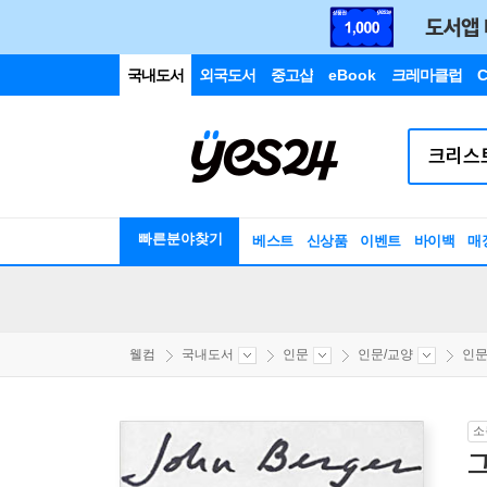
국내도서
외국도서
중고샵
eBook
크레마클럽
C
빠른분야찾기
베스트
신상품
이벤트
바이백
매
웰컴
국내도서
인문
인문/교양
인
소
그