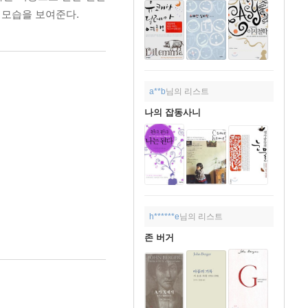
 모습을 보여준다.
a**b
님의 리스트
나의 잡동사니
h******e
님의 리스트
존 버거