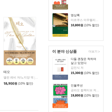
명상록
마르쿠스 아우렐리우스 저/박문재 역
10,800
원
(10% 할인)
이 분야 신상품
더보기
다들 괜찮은 척하며
살고 있었다
김민식 저
테오
15,300
원
(10% 할인)
앨런 레비 저/노지양 역
오팬하우스
|
18,900
원
(10% 할인)
인볼루션
공라오 컬렉티브 저/홍명교 역
19,800
원
(10% 할인)