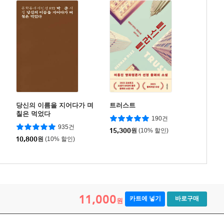
당신의 이름을 지어다가 며
트러스트
칠은 먹었다
190건
935건
15,300
원
(10% 할인)
10,800
원
(10% 할인)
11,000
카트에 넣기
바로구매
원