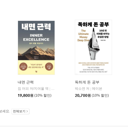
내면 근력
독하게 돈 공부
히읏
짐 머피 저/지여울 역
윌북(willbook)
박소연 저
메이븐
|
|
|
19,800
원
(10% 할인)
20,700
원
(10% 할인)
보세요.
전체보기