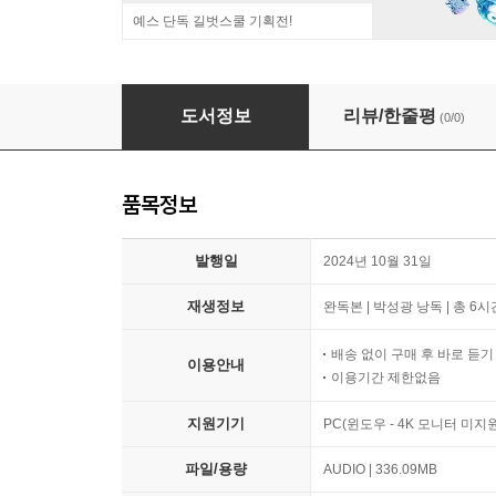
예스 단독 길벗스쿨 기획전!
바빌론 부자들의 돈 버는 지혜
도서정보
리뷰/한줄평
(0/0)
품목정보
발행일
2024년 10월 31일
재생정보
완독본 | 박성광 낭독 | 총 6시
배송 없이 구매 후 바로 듣
이용안내
이용기간 제한없음
지원기기
PC(윈도우 - 4K 모니터 미
파일/용량
AUDIO | 336.09MB