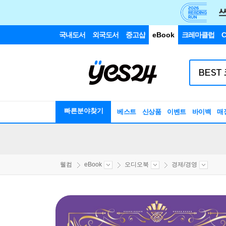
국내도서
외국도서
중고샵
eBook
크레마클럽
C
빠른분야찾기
베스트
신상품
이벤트
바이백
매
웰컴
eBook
오디오북
경제/경영