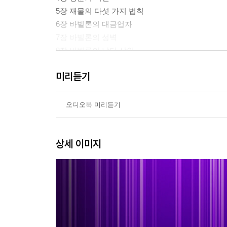
5장 재물의 다섯 가지 법칙
6장 바빌론의 대금업자
7장 바빌론의 성벽
8장 바빌론의 낙타 상인
9장 바빌론에서 발굴된 점토판
미리듣기
10장 바빌론에서 운이 가장 좋은 남자
11장 바빌론의 간략한 역사
오디오북 미리듣기
2부 새로운 깨달음: 더 깊은 질문들
상세 이미지
12장 부자가 되기 위해 공부하는 방법
13장 돈 문제를 분석하는 방법
14장 ? 재물을 간절히 원했던 남자
15장 ? 바빌론 최고의 부자
16장 ? 부자가 되는 일곱 가지 비결
17장 ? 행운의 여신
18장 ? 재물의 다섯 가지 법칙