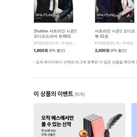
Shutline 셔트라인 시즌2
셔트라인 시즌1 오디오
오디오드라마 트랙01
북 01권
KYOU(쿄우) 저
두세븐 엔터테인먼트
KYOU(쿄우) 저
두세븐 엔터테인먼트
|
|
1,800
원
(0% 할인)
2,000
원
(0% 할인)
검색 페이지에서 선택된 태그에 등록된 더 많은 상품을 확인해 
이 상품의 이벤트
(6개)