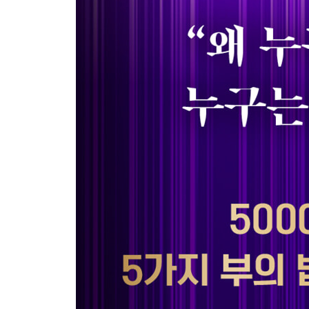
19장 ? 바빌론의 대금업자
20장 ? 바빌론의 성벽
21장 ? 바빌론의 낙타 상인
22장 ? 바빌론에서 발굴된 점토판
23장 당신의 밝은 미래가 눈앞에 펼쳐진다