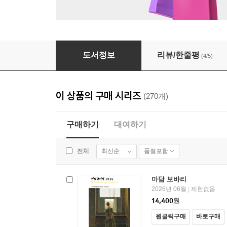
악어 외 - 열린책들 세계문학 131
도서정보
리뷰/한줄평
(4/5)
이 상품의 구매 시리즈
(270개)
구매하기
대여하기
최신순
품절포함
전체
마담 보바리
2026년 06월
제한없음
|
14,400
원
원클릭구매
바로구매