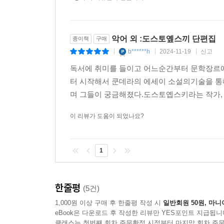
악어 외 :도스토옢스끼 단편집
종이책
구매
b******h
2024-11-19
신고
|
|
|
독서에 취미를 들이고 어느순간부터 문학장르에
터 시작해서 쿤데라의 에세이 소설의기술을 통
며 그들이 궁금해졌다.도스토옙스키라는 작가, 
이 리뷰가 도움이 되었나요?
1
한줄평
(5건)
1,000원 이상 구매 후 한줄평 작성 시
일반회원 50원, 마니
eBook은 다운로드 후 작성한 리뷰만 YES포인트 지급됩니
클래스는 첫번째 회차 주문확정 시점부터 마지막 회차 주문