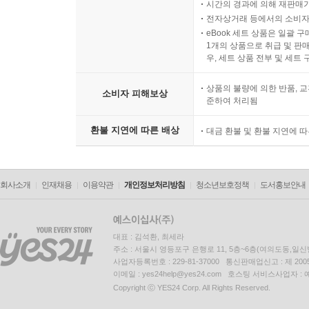
시간의 경과에 의해 재판매가
전자상거래 등에서의 소비자
eBook 세트 상품은 일괄 
1개의 상품으로 취급 및 판매
우, 세트 상품 전부 및 세트
상품의 불량에 의한 반품, 교
소비자 피해보상
준하여 처리됨
환불 지연에 따른 배상
대금 환불 및 환불 지연에 
회사소개
인재채용
이용약관
개인정보처리방침
청소년보호정책
도서홍보안내
대표 : 김석환, 최세라
주소 : 서울시 영등포구 은행로 11, 5층~6층(여의도동,일신
사업자등록번호 : 229-81-37000 통신판매업신고 : 제 200
이메일 : yes24help@yes24.com 호스팅 서비스사업자 :
Copyright ⓒ YES24 Corp. All Rights Reserved.