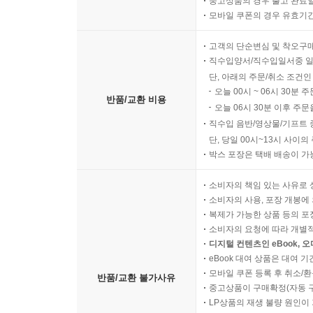
중고상품의 경우 출고 완료일
모바일 쿠폰의 경우 유효기간(
고객의 단순변심 및 착오구
직수입양서/직수입일서중 일
단, 아래의 주문/취소 조건인
오늘 00시 ~ 06시 30분 
반품/교환 비용
오늘 06시 30분 이후 주문
직수입 음반/영상물/기프트 
단, 당일 00시~13시 사이
박스 포장은 택배 배송이 가
소비자의 책임 있는 사유로 
소비자의 사용, 포장 개봉에 
복제가 가능한 상품 등의 포장을 
소비자의 요청에 따라 개별
디지털 컨텐츠인 eBook, 
eBook 대여 상품은 대여 기
모바일 쿠폰 등록 후 취소/환
반품/교환 불가사유
중고상품이 구매확정(자동 
LP상품의 재생 불량 원인이 기