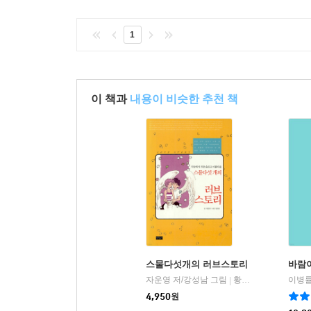
1
이 책과
내용이 비슷한 추천 책
스물다섯개의 러브스토리
바람이
자운영 저/강성남 그림
황금물고기
이병률
|
4,950
원