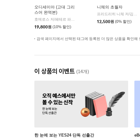
오디세이아 (고대 그리
니체의 초월자
스어 완역본)
프리드리히 니체 저/김철 편역
호메로스 저/페테르 파울 루벤스 그림/박문재 역
현대지성
|
12,500
원
(0% 할인)
19,800
원
(10% 할인)
검색 페이지에서 선택된 태그에 등록된 더 많은 상품을 확인해 
이 상품의 이벤트
(14개)
한 눈에 보는 YES24 단독 선출간
e