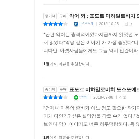
악어 외 : 표도르 미하일로비치
종이책
구매
c*******l
2018-10-25
신고
|
|
|
*단편 악어는 충격적이었다지금까지 읽었던 도
서 읽었다*악몽 같은 이야기 가 가장 좋았다*
니다만. 아랫사람들에게도 그들 역시 인간이라는
1명
이 이 리뷰를 추천합니다.
표도르 미하일로비치 도스또예프스
종이책
구매
t****j
2018-09-08
신고
|
|
|
*언제나 마음의 준비가 어느 정도 필요한 작가
이게 다인가? 싶은 실망감을 감출 수가 없다.*
보인다.악어 이야기도 너무 허무맹랑하다. 욕 많
1명
이 이 리뷰를 추천합니다.