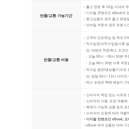
출고 완료 후 10일 이내의 
디지털 콘텐츠인 eBook의 
반품/교환 가능기간
중고상품의 경우 출고 완료일
모바일 쿠폰의 경우 유효기간(
고객의 단순변심 및 착오구
직수입양서/직수입일서중 일
단, 아래의 주문/취소 조건인
오늘 00시 ~ 06시 30분 
반품/교환 비용
오늘 06시 30분 이후 주문
직수입 음반/영상물/기프트 
단, 당일 00시~13시 사이
박스 포장은 택배 배송이 가
소비자의 책임 있는 사유로 
소비자의 사용, 포장 개봉에 
복제가 가능한 상품 등의 포장을 
소비자의 요청에 따라 개별
디지털 컨텐츠인 eBook, 
eBook 대여 상품은 대여 기