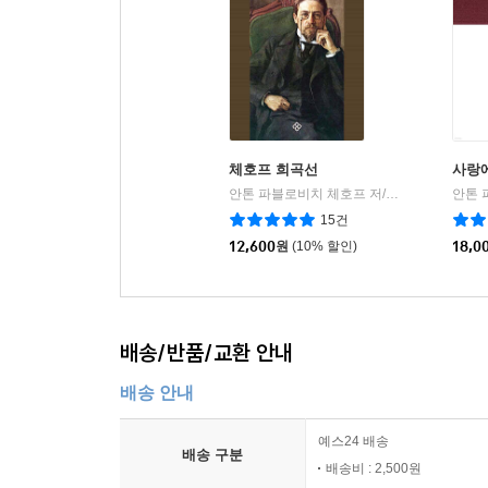
체호프 희곡선
사랑
안톤 파블로비치 체호프 저/박현섭 역
을유
|
15건
12,600
원
(10% 할인)
18,0
배송/반품/교환 안내
배송 안내
예스24 배송
배송 구분
배송비 : 2,500원