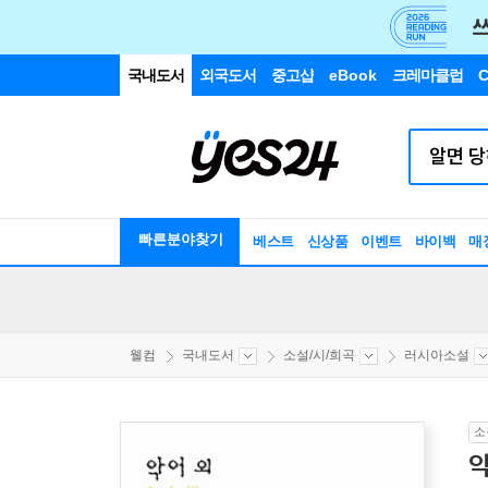
국내도서
외국도서
중고샵
eBook
크레마클럽
C
빠른분야찾기
베스트
신상품
이벤트
바이백
매
웰컴
국내도서
소설/시/희곡
러시아소설
소
악