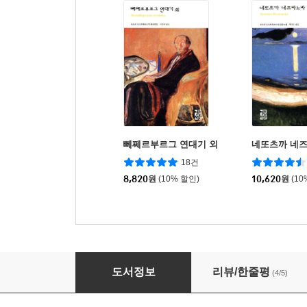
뻬쩨르부르그 연대기 외
네또츠까 네
18건
8,820
원
(10% 할인)
10,620
원
(10
악어 외
도서정보
리뷰/한줄평
(4/5)