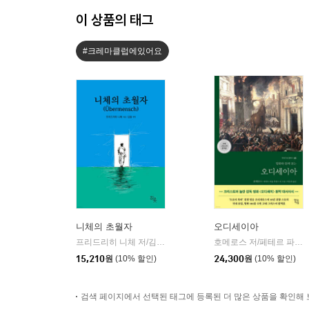
이 상품의 태그
#크레마클럽에있어요
니체의 초월자
오디세이아
프리드리히 니체 저/김철 편역
히읏
호메로스 저/페테르 파울 루벤스 그림/박문재 역
|
15,210
원
(10% 할인)
24,300
원
(10% 할인)
검색 페이지에서 선택된 태그에 등록된 더 많은 상품을 확인해 