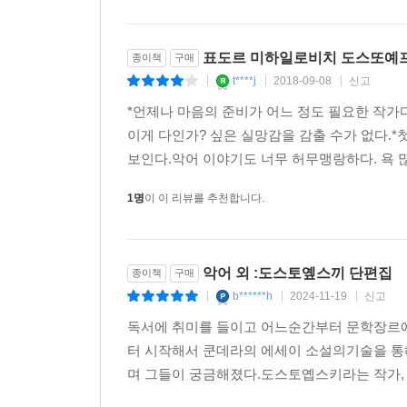
표도르 미하일로비치 도스또예프스
종이책
구매
t****j
2018-09-08
신고
|
|
|
*언제나 마음의 준비가 어느 정도 필요한 작가
이게 다인가? 싶은 실망감을 감출 수가 없다.*
보인다.악어 이야기도 너무 허무맹랑하다. 욕 많
1명
이 이 리뷰를 추천합니다.
악어 외 :도스토옢스끼 단편집
종이책
구매
b******h
2024-11-19
신고
|
|
|
독서에 취미를 들이고 어느순간부터 문학장르에
터 시작해서 쿤데라의 에세이 소설의기술을 통
며 그들이 궁금해졌다.도스토옙스키라는 작가, 