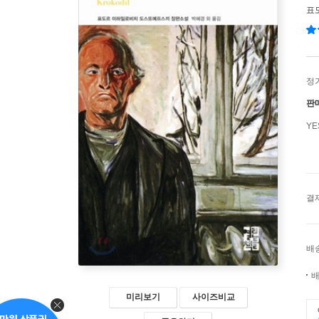
표
정
판
Y
결
배
배
미리보기
사이즈비교