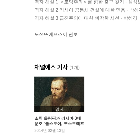
역자 해설 1 ＜토양주의＞를 향한 출구 찾기 - 심성
역자 해설 2 러시아 공동체 건설에 대한 믿음 - 박혜
역자 해설 3 급진주의에 대한 삐딱한 시선 - 박혜경
도쓰또예프스끼 연보
채널예스 기사
(1개)
읽다
소치 올림픽과 러시아 3대
문호 ‘톨스토이, 도스토예프
스키, 투르게네프’
2014년 02월 13일