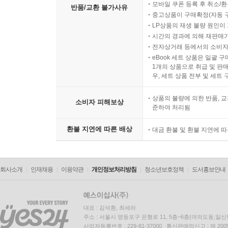
모바일 쿠폰 등록 후 취소/환
반품/교환 불가사유
중고상품이 구매확정(자동 
LP상품의 재생 불량 원인이 기
시간의 경과에 의해 재판매가
전자상거래 등에서의 소비자
eBook 세트 상품은 일괄 
1개의 상품으로 취급 및 판매
우, 세트 상품 전부 및 세트
상품의 불량에 의한 반품, 교
소비자 피해보상
준하여 처리됨
환불 지연에 따른 배상
대금 환불 및 환불 지연에 
회사소개
인재채용
이용약관
개인정보처리방침
청소년보호정책
도서홍보안내
대표 : 김석환, 최세라
주소 : 서울시 영등포구 은행로 11, 5층~6층(여의도동,일신
사업자등록번호 : 229-81-37000 통신판매업신고 : 제 200