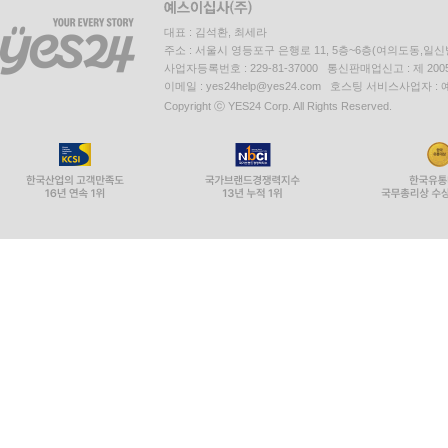
대표 : 김석환, 최세라
주소 : 서울시 영등포구 은행로 11, 5층~6층(여의도동,일신
사업자등록번호 : 229-81-37000 통신판매업신고 : 제 200
이메일 : yes24help@yes24.com 호스팅 서비스사업자 :
Copyright ⓒ YES24 Corp. All Rights Reserved.