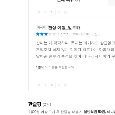
당신이 내게 말해준 이야기들은 정작 당신의 것이
1
이야기들은 모두 거리에서 시작된 것이었다. 신문
기억하게 되었다. 말은 말과 만나 더 크게 몸을 부
환상 여행_알로하
종이책
그 말들은 다시 당신의 것이 되었다.(「알로하」 64
d***n
2019-07-01
신고
|
|
|
나의 말이기도 하고 당신의 말이기도 한 그 이야
산다는 게 팍팍하다. 무대는 여기라도 상관없고
존재를 알리기 위해 온몸으로 악다구니를 쓰는 
흔적조차 남지 않는 것이다.알로하는 아홉개의
아니겠느냐고 말을 거는 듯하다. 그리고 하루하루 
낳아준 친부의 흔적을 찾아 떠나간 세비야가 무
1명
이 이 리뷰를 추천합니다.
1
한줄평
(2건)
1,000원 이상 구매 후 한줄평 작성 시
일반회원 50원, 마니