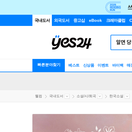
국내도서
외국도서
중고샵
eBook
크레마클럽
C
빠른분야찾기
베스트
신상품
이벤트
바이백
매
웰컴
국내도서
소설/시/희곡
한국소설