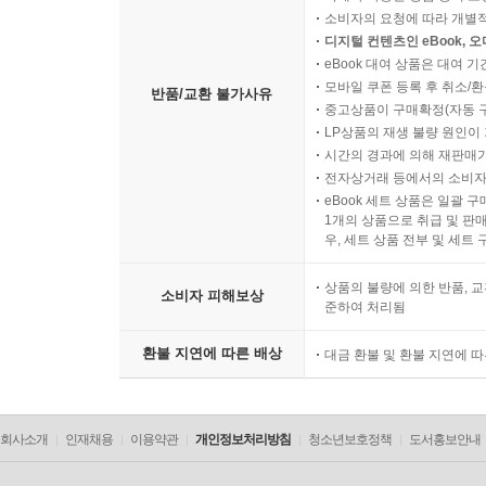
소비자의 요청에 따라 개별
디지털 컨텐츠인 eBook, 
eBook 대여 상품은 대여 기
모바일 쿠폰 등록 후 취소/환
반품/교환 불가사유
중고상품이 구매확정(자동 
LP상품의 재생 불량 원인이 기
시간의 경과에 의해 재판매가
전자상거래 등에서의 소비자
eBook 세트 상품은 일괄 
1개의 상품으로 취급 및 판매
우, 세트 상품 전부 및 세트
상품의 불량에 의한 반품, 교
소비자 피해보상
준하여 처리됨
환불 지연에 따른 배상
대금 환불 및 환불 지연에 
회사소개
인재채용
이용약관
개인정보처리방침
청소년보호정책
도서홍보안내