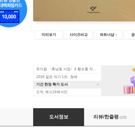
미리보기
사이즈비교
파트너샵
공
뮤지컬 〈휴남동 서점〉X 황보름 작가 북토크
2026 젊은 작가 1위 : 청예
기간 한정 특가 도서
오직, 예스24에서만
알로하
도서정보
리뷰/한줄평
(1/2)