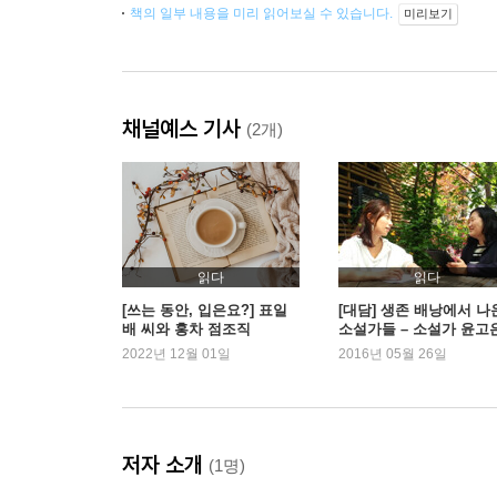
책의 일부 내용을 미리 읽어보실 수 있습니다.
미리보기
채널예스 기사
(2개)
읽다
읽다
[쓰는 동안, 입은요?] 표일
[대담] 생존 배낭에서 나
배 씨와 홍차 점조직
소설가들 – 소설가 윤고은
정소현
2022년 12월 01일
2016년 05월 26일
저자 소개
(1명)