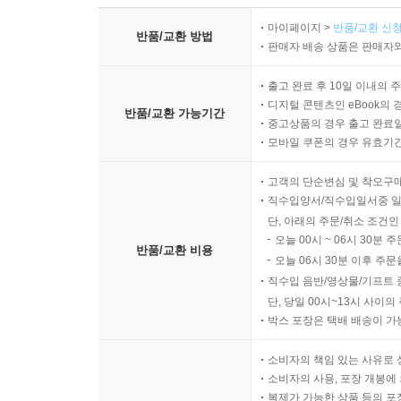
마이페이지 >
반품/교환 신청
반품/교환 방법
판매자 배송 상품은 판매자와
출고 완료 후 10일 이내의 
디지털 콘텐츠인 eBook의 
반품/교환 가능기간
중고상품의 경우 출고 완료일
모바일 쿠폰의 경우 유효기간(
고객의 단순변심 및 착오구
직수입양서/직수입일서중 일
단, 아래의 주문/취소 조건인
오늘 00시 ~ 06시 30분 
반품/교환 비용
오늘 06시 30분 이후 주문
직수입 음반/영상물/기프트 
단, 당일 00시~13시 사이
박스 포장은 택배 배송이 가
소비자의 책임 있는 사유로 
소비자의 사용, 포장 개봉에 
복제가 가능한 상품 등의 포장을 