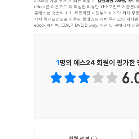
3,000원 이상 구매 후 리뷰 작성 시
일반회원 300원, 마니아
되찾기 위해 동료를 배신하고 자신을 내쫓은 회사로 되
eBook은 다운로드 후 작성한 리뷰만 YES포인트 지급됩니
직장에 들어간 「요리사의 손톱」의 주인공 ‘정’
클래스는 첫번째 회차 주문확정 시점부터 마지막 회차 주문
사락 독서모임으로 진행된 클래스는 사락 독서모임 게시판
사람들의 시선이 책에 꽂히길 바라지만 역설적으로 
eBook 페이백, CD/LP, DVD/Blu-ray, 패션 및 판매금
선로 아래로 몸을 던진다기보다는 책 속으로 무
『민달팽이의 집』을 읽는 사람들이 급속도로 늘어났
책을 양손으로 꼭 쥔 여자의 투신은 많은 사람들의 시
1
명의 예스24 회원이 평가한
정은 그렇게 생을 버리는 순간 세상에 각인된다.
6.
주인공 ‘제이’는 아르바이트를 하기 위해 캐릭터 
붙여주고, 스티커를 많이 받은 단 한명의 월리는 
번지는데, 이 다툼의 과정은 군중 속에서 유일무이
수록작 중 비교적 최근작인 「알로하」와 「콜럼
나아가고 있음을 분명히 보여준다. 세 이야기는 모
것, 그러므로 누군가의 기억에 스며 있다는 것이 바
이 몇편으로 윤고은의 서사가 앞으로 나아갈 방향
세계에서 저마다의 싸움을 하는 개인들이 서로를 구
전체 리뷰
(1)