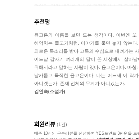
것이다. 가장 내밀한 가치인 가정조차 시간 단위로
값을 올리기 위해 소설의 배경이 되기로 작정한 도시
추천평
프레디 머큐리가 살았던 집에 우연히 세를 든 
전시하는데, 작품의 마지막 문장은 자못 깊은 울림을
윤고은의 이름을 보면 드는 생각이다. 이번엔 또 
헤엄치는 물고기처럼. 이야기를 물면 놓지 않는다.
이제 그 집에는 모든 것이 있다. 단지 프레디 머큐리
외로운 목소리를 받아 고독의 수심으로 내려가는 사람
어느날 갑자기 여러개의 달이 뜬 세상에서 살아남아
프레디 머큐리를 규정하는, 그를 감싸고 있는 아우
위해서라고 말하는 사람이 있다. 윤고은이다. 마침내
모두 지워지는 것, 본질과 비본질이 뒤바뀌고 가품
날카롭고 묵직한 윤고은이다. 나는 어느새 이 작가
아니겠는가. 존재 전체의 무게가 아니겠는가.
그럼에도 불구하고 우아한 인생의 선율
김인숙(소설가)
『알로하』의 아홉 작품은 주인공들이 존재증명을 
지켜져야 할 가치로 자리매김하지 못하는 사회에서
위해, 남들과 분별되는 자신의 존재를 확인받기 
회원리뷰
(1건)
아니라는 판단이 내려지는 즉시 생존은 위협받는다
매주 10건의 우수리뷰를 선정하여 YES포인트 3만원을 드
안에서 자신을 증명해주던 주소 ‘P259'를 사용할