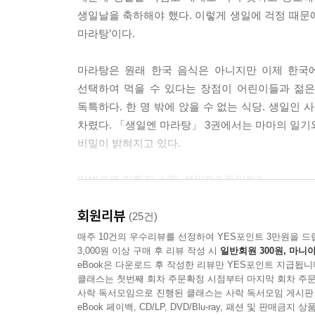
생일날을 축하해야 했다. 이렇게 생일에 걱정 때문에
마라탕’이다.
마라탕은 원래 한국 음식은 아니지만 이제 한국
선택하여 먹을 수 있다는 장점이 어린이들과 젊은
독특하다. 한 명 밖에 앉을 수 없는 식당. 생일인
차렸다. 「생일엔 마라탕」 3권에서는 마마의 일기
비밀이 밝혀지고 있다.
마법으로 이뤄진 소원, 복일까? 독일까?
회원리뷰
‘생일엔 마라탕’ 가게에는 소원을 들어주는 특별한
(25건)
한다. 리코더를 잘 불고 싶다는 인호는 천년 만에 
매주 10건의 우수리뷰를 선정하여 YES포인트 3만원을 드
3,000원 이상 구매 후 리뷰 작성 시
일반회원 300원, 마니아
없는 수박’으로 유명한 우장춘 박사의 마지막 작
eBook은 다운로드 후 작성한 리뷰만 YES포인트 지급됩니
마법으로 이뤄진 소원은 언제나 행복을 가져다줄 수
클래스는 첫번째 회차 주문확정 시점부터 마지막 회차 주문
되지 못한다. 인호도 예지도 마법으로 이룬 소원을
사락 독서모임으로 진행된 클래스는 사락 독서모임 게시판
eBook 페이백, CD/LP, DVD/Blu-ray, 패션 및 판매금