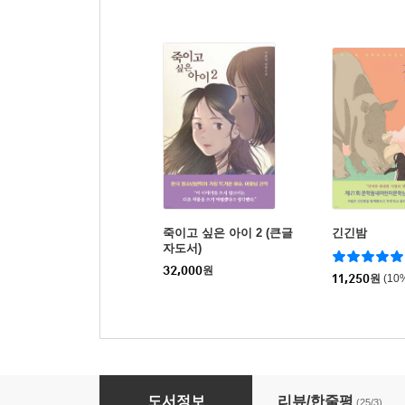
죽이고 싶은 아이 2 (큰글
긴긴밤
자도서)
32,000
원
11,250
원
(10
생일엔 마라탕 3
도서정보
리뷰/한줄평
(25/3)