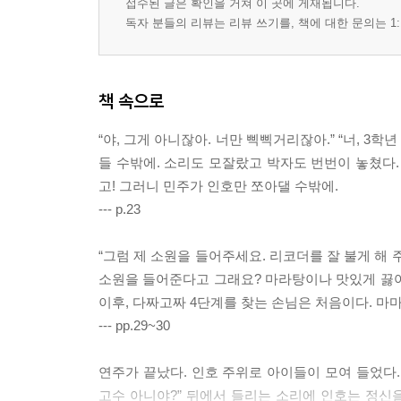
접수된 글은 확인을 거쳐 이 곳에 게재됩니다.
독자 분들의 리뷰는 리뷰 쓰기를, 책에 대한 문의는 1:
책 속으로
“야, 그게 아니잖아. 너만 삑삑거리잖아.” “너, 3
들 수밖에. 소리도 모잘랐고 박자도 번번이 놓쳤다.
고! 그러니 민주가 인호만 쪼아댈 수밖에.
--- p.23
“그럼 제 소원을 들어주세요. 리코더를 잘 불게 해 주
소원을 들어준다고 그래요? 마라탕이나 맛있게 끓여 
이후, 다짜고짜 4단계를 찾는 손님은 처음이다. 마
--- pp.29~30
연주가 끝났다. 인호 주위로 아이들이 모여 들었다. 
고수 아니야?” 뒤에서 들리는 소리에 인호는 정신을