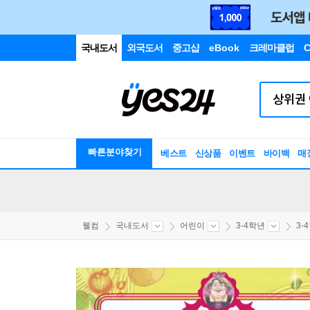
국내도서
외국도서
중고샵
eBook
크레마클럽
C
빠른분야찾기
베스트
신상품
이벤트
바이백
매
웰컴
국내도서
어린이
3-4학년
3-