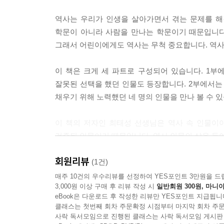
역사는 우리가 인생을 살아가면서 겪는 문제를 해
학문이 아니라 사람을 만나는 학문이기 때문입니다.
그래서 어린이에게도 역사는 무척 중요합니다. 역사를
이 책은 크게 세 파트로 구성되어 있습니다. 1부
잘못된 선택을 했던 인물도 등장합니다. 2부에서는
채우기 위해 노력했던 네 명의 인물을 만나 볼 수 
이 책의 저자인 최태성 선생님은 역사 속 인물이야
검증된 인물이기 때문입니다. 역사 인물의 삶을 들여
회원리뷰
미래를 살아갈 어린이들에게 역사는 정말 중요합
(1건)
때문입니다. 이 책은 어린이들이 역사 속 사람들을 
매주 10건의 우수리뷰를 선정하여 YES포인트 3만원을 드
3,000원 이상 구매 후 리뷰 작성 시
일반회원 300원, 마니아
지금까지보다 더 깊이 있게, 더 재미있게 역사의 ‘쓸
eBook은 다운로드 후 작성한 리뷰만 YES포인트 지급됩니
클래스는 첫번째 회차 주문확정 시점부터 마지막 회차 주문
외우는 역사에서 사람을 만나는 역사로
사락 독서모임으로 진행된 클래스는 사락 독서모임 게시판