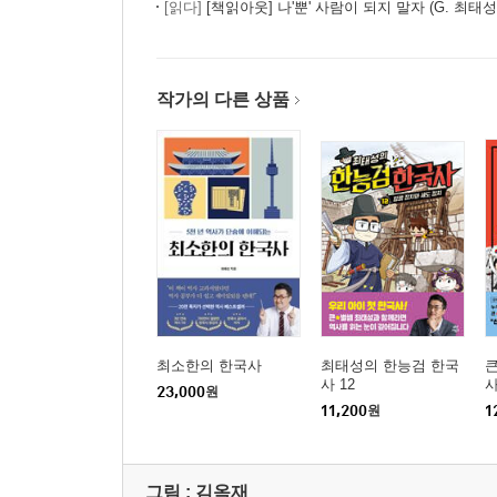
[읽다]
[책읽아웃] 나'뿐' 사람이 되지 말자 (G. 최태성
작가의 다른 상품
최소한의 한국사
최태성의 한능검 한국
사 12
사
23,000
원
11,200
원
1
그림 :
김옥재