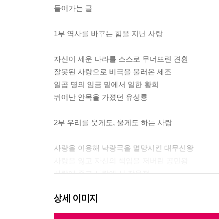
들어가는 글
1부 역사를 바꾸는 힘을 지닌 사랑
자신이 세운 나라를 스스로 무너뜨린 견훤
잘못된 사랑으로 비극을 불러온 세조
일곱 명의 임금 밑에서 일한 황희
뛰어난 안목을 가졌던 유성룡
2부 우리를 웃게도, 울게도 하는 사랑
사랑을 이용해 낙랑국을 멸망시킨 대무신왕
사랑을 잃고 자신의 책임을 저버린 공민왕
사랑에 죽고 사랑에 산 장옥정
임금의 고백을 두 번이나 거절한 성덕임
상세 이미지
3부 세상을 보다 따뜻하게 만드는 사랑