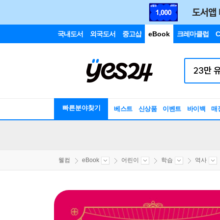
국내도서
외국도서
중고샵
eBook
크레마클럽
C
빠른분야찾기
베스트
신상품
이벤트
바이백
매
웰컴
eBook
어린이
학습
역사