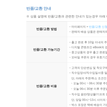
반품/교환 안내
※ 상품 설명에 반품/교환과 관련한 안내가 있는경우 아래 
마이페이지 >
반품/교환 신청
반품/교환 방법
판매자 배송 상품은 판매자와
출고 완료 후 10일 이내의 
디지털 콘텐츠인 eBook의 
반품/교환 가능기간
중고상품의 경우 출고 완료일
모바일 쿠폰의 경우 유효기간(
고객의 단순변심 및 착오구
직수입양서/직수입일서중 일
단, 아래의 주문/취소 조건인
오늘 00시 ~ 06시 30분 
반품/교환 비용
오늘 06시 30분 이후 주문
직수입 음반/영상물/기프트 
단, 당일 00시~13시 사이
박스 포장은 택배 배송이 가