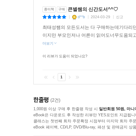
통해 어떤 인생을 만들고 싶은지 알지 못한다면 잘못
큰별쌤의 신간도서^^♡
종이책
구매
친구입니다.
d**b
2024-03-29
신고
|
|
|
최태성쌤의 모든도서는 다 구매하는데기다리던
역사를 바라보면 사람들의 선택에 따라 그들의 인생
이지만 부모인저나 어른이 읽어도너무도움되고
어린이들은 역사를 공부하며 자신이 내리는 선택이 
더보기
이 책에 등장하는 사람들은 어려운 상황에서도 좌절
이 리뷰가 도움이 되었나요?
역사가 될 수 있었습니다. 이 책을 읽는 어린이
주체적으로 가꾸어 나갈 수 있을 것입니다.
1
한줄평
(2건)
1,000원 이상 구매 후 한줄평 작성 시
일반회원 50원, 마니
eBook은 다운로드 후 작성한 리뷰만 YES포인트 지급됩니
클래스는 첫번째 회차 주문확정 시점부터 마지막 회차 주문
eBook 페이백, CD/LP, DVD/Blu-ray, 패션 및 판매금