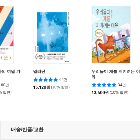
자의 여덟 가
멜라닌
우리들이 개를 지키려는 이
유
64건
60건
34건
15,120
원
(10% 할인)
% 할인)
13,500
원
(10% 할인)
배송/반품/교환