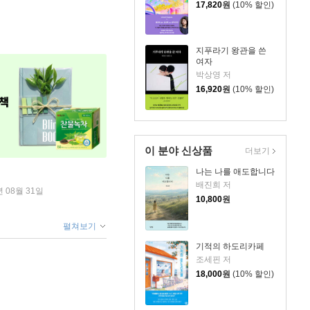
17,820
원
(10% 할인)
지푸라기 왕관을 쓴
여자
박상영 저
16,920
원
(10% 할인)
이 분야 신상품
더보기
나는 나를 애도합니다
배진희 저
년 08월 31일
10,800
원
펼쳐보기
기적의 하도리카페
조세핀 저
18,000
원
(10% 할인)