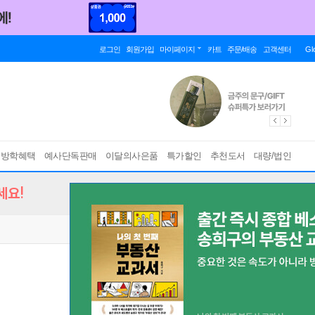
로그인
회원가입
마이페이지
카트
주문/배송
고객센터
Gl
름방학혜택
예사단독판매
이달의사은품
특가할인
추천도서
대량/법인
세요!