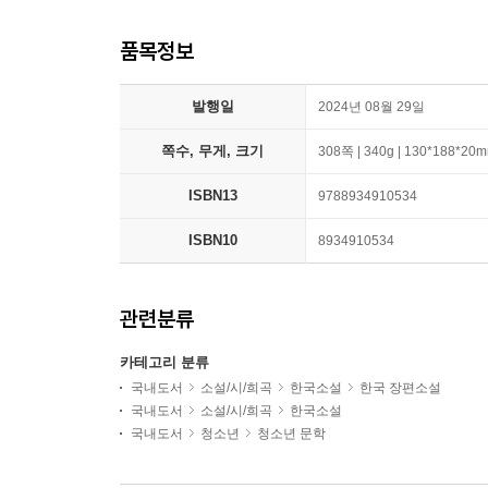
품목정보
발행일
2024년 08월 29일
쪽수, 무게, 크기
308쪽 | 340g | 130*188*20
ISBN13
9788934910534
ISBN10
8934910534
관련분류
카테고리 분류
국내도서
소설/시/희곡
한국소설
한국 장편소설
국내도서
소설/시/희곡
한국소설
국내도서
청소년
청소년 문학