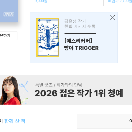
9,000원
매입가 2,700
김은성 작가
친필 메시지 수록
---------------
유하기
[예스리커버]
빵야 TRIGGER
들이
함께 산 책