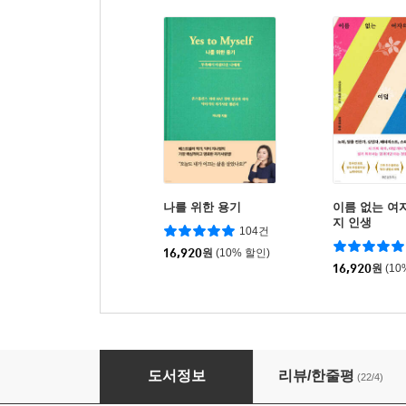
나를 위한 용기
이름 없는 여
지 인생
104건
16,920
원
(10% 할인)
16,920
원
(10
앤서 Answer
도서정보
리뷰/한줄평
(22/4)