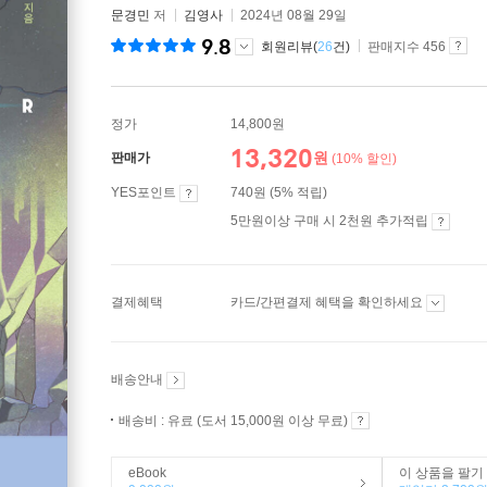
문경민
저
김영사
2024년 08월 29일
9.8
회원리뷰(
26
건)
판매지수 456
정가
14,800원
13,320
원
판매가
(10% 할인)
YES포인트
740원 (5% 적립)
5만원이상 구매 시 2천원 추가적립
결제혜택
카드/간편결제 혜택을 확인하세요
배송안내
배송비 : 유료 (도서 15,000원 이상 무료)
eBook
이 상품을 팔기