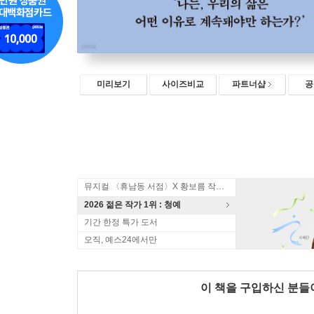
미리보기
사이즈비교
파트너샵
공
뮤지컬 〈휴남동 서점〉X 황보름 작가 북토크
2026 젊은 작가 1위 : 청예
기간 한정 특가 도서
오직, 예스24에서만
이 책을 구입하신 분