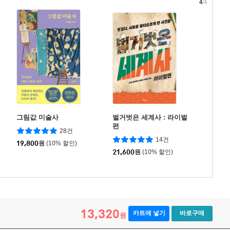
4
/4
그림값 미술사
벌거벗은 세계사 : 라이벌
편
28건
14건
19,800
원
(10% 할인)
21,600
원
(10% 할인)
13,320
카트에 넣기
바로구매
원