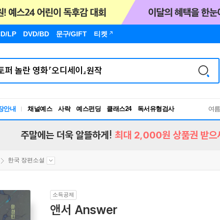
D/LP
DVD/BD
문구
/GIFT
티켓
독서유형검사
장안내
채널예스
사락
예스펀딩
클래스24
RBTI Lab
여
독서유형검사
주말에는 더욱 알뜰하게!
최대 2,000원 상품권 받으
한국 장편소설
소득공제
앤서 Answer