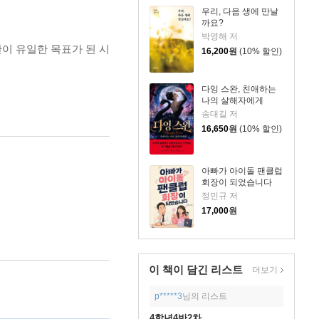
우리, 다음 생에 만날
까요?
박영해 저
이 유일한 목표가 된 시
16,200
원
(10% 할인)
다잉 스완, 친애하는
나의 살해자에게
송대길 저
16,650
원
(10% 할인)
아빠가 아이돌 팬클럽
회장이 되었습니다
정민규 저
17,000
원
이 책이 담긴
리스트
더보기
p*****3
님의 리스트
4학년4반2차