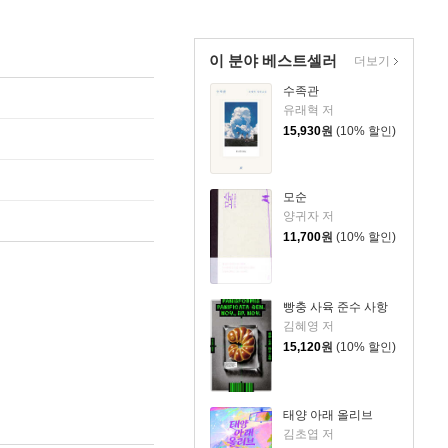
이 분야 베스트셀러
더보기
수족관
유래혁 저
15,930
원
(10% 할인)
모순
양귀자 저
11,700
원
(10% 할인)
빵충 사육 준수 사항
김혜영 저
15,120
원
(10% 할인)
태양 아래 올리브
김초엽 저