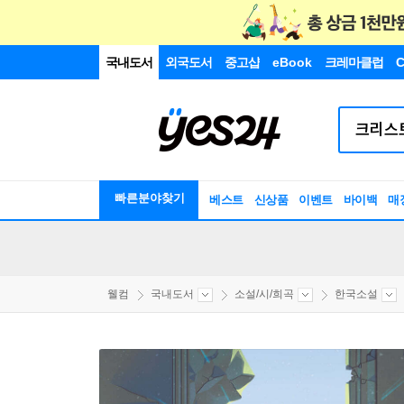
국내도서
외국도서
중고샵
eBook
크레마클럽
C
빠른분야찾기
베스트
신상품
이벤트
바이백
매
웰컴
국내도서
소설/시/희곡
한국소설