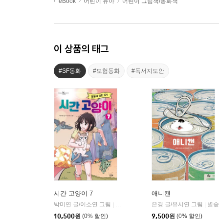
eBook
어린이 유아
어린이 그림책/동화책
이 상품의 태그
#SF동화
#모험동화
#독서지도안
시간 고양이 7
애니캔
박미연 글/이소연 그림
이지북
은경 글/유시연 그림
별숲
|
|
10,500
원
(0% 할인)
9,500
원
(0% 할인)