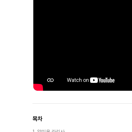
목차
1. 얄미운 라리사