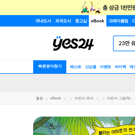
국내도서
외국도서
중고샵
eBook
크레마클럽
C
빠른분야찾기
베스트
신상품
이벤트
바이백
매
웰컴
eBook
어린이 유아
어린이 그림책/...