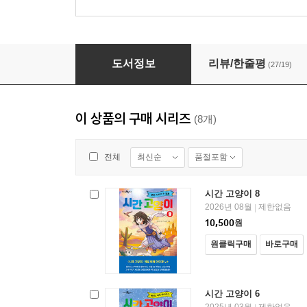
시간 고양이 5
도서정보
리뷰/한줄평
(27/19)
이 상품의 구매 시리즈
(8개)
최신순
품절포함
전체
시간 고양이 8
2026년 08월
제한없음
|
10,500
원
원클릭구매
바로구매
시간 고양이 6