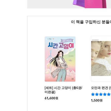
이 책을 구입하신 분
[세트] 시간 고양이 (총6권/
오만과 편견 
미완결)
61,600
원
1,500
원