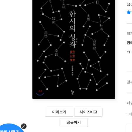
심
정
판
Y
결
배
미리보기
사이즈비교
배
공유하기