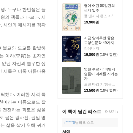
영어 어원 80일간의
도연명. 누구나 한번쯤은 들
세계 일주
폴 앤서니 존스 저/고정아 역
왕의 책들과 다르다. 시
19,900
원
한, 시인의 메시지를 정확
지금 알아두면 좋은
교양인문학 49가지
은 불교와 도교를 활발하
김레나 저
19,800
원
(10% 할인)
는 이하(李賀)는 초자연
에 없던 자신의 불우한 삶
영원 부르기: 어떻게
한 시들은 비록 아름다움
슬픔이 미래를 지키는
가
로런 마컴 저/황은주 역
13,500
원
(10% 할인)
탁했다. 이러한 시적 특
낙천이라는 이름으로도 잘
을 전전하는 괴로운 삶을
이 책이 담긴
리스트
더보기
 읊은 왕사진, 원말 명
r*****8
님의 리스트
는 삶을 살기 위해 귀거
서예