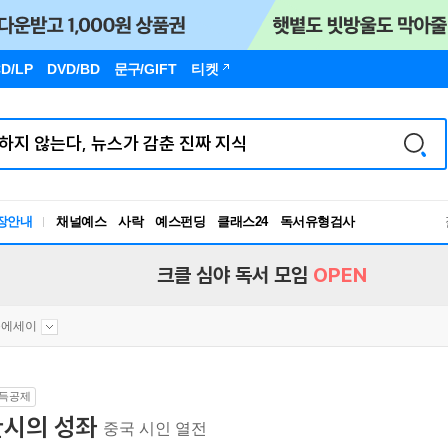
D/LP
DVD/BD
문구
/GIFT
티켓
독서유형검사
장안내
채널예스
사락
예스펀딩
클래스24
RBTI Lab
독서유형검사
크클 심야 독서 모임
OPEN
문에세이
득공제
한시의 성좌
중국 시인 열전