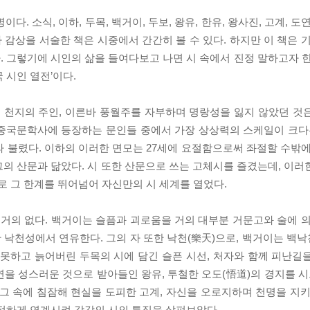
다. 소식, 이하, 두목, 백거이, 두보, 왕유, 한유, 왕사진, 고계, 
감상을 서술한 책은 시중에서 간간히 볼 수 있다. 하지만 이 책은 기
다. 그렇기에 시인의 삶을 들여다보고 나면 시 속에서 진정 말하고자 
국 시인 열전’이다.
 천지의 주인, 이른바 풍월주를 자부하며 명랑성을 잃지 않았던 것
 중국문학사에 등장하는 문인들 중에서 가장 상상력의 스케일이 크다
)라 불렸다. 이하의 이러한 면모는 27세에 요절함으로써 좌절할 수밖
의 산문과 닮았다. 시 또한 산문으로 쓰는 고체시를 즐겼는데, 이러
로 그 한계를 뛰어넘어 자신만의 시 세계를 열었다.
 거의 없다. 백거이는 슬픔과 괴로움을 거의 대부분 거문고와 술에 의
 낙천성에서 연유한다. 그의 자 또한 낙천(樂天)으로, 백거이는 백
 못하고 늙어버린 두목의 시에 담긴 슬픈 시선, 처자와 함께 피난길
을 성스러운 것으로 받아들인 왕유, 투철한 오도(悟道)의 경지를 시로
그 속에 침잠해 현실을 도피한 고계, 자신을 오로지하며 천명을 지키
밀접하게 연계시켜 각각의 시의 특징을 살펴보았다.