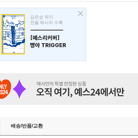
김은성 작가
친필 메시지 수록
---------------
[예스리커버]
빵야 TRIGGER
배송/반품/교환