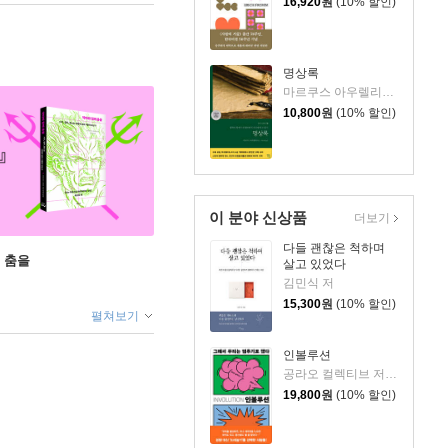
16,920
원
(10% 할인)
명상록
마르쿠스 아우렐리우스 저/박문재 역
10,800
원
(10% 할인)
이 분야 신상품
더보기
다들 괜찮은 척하며
 춤을
살고 있었다
김민식 저
15,300
원
(10% 할인)
펼쳐보기
인볼루션
공라오 컬렉티브 저/홍명교 역
19,800
원
(10% 할인)