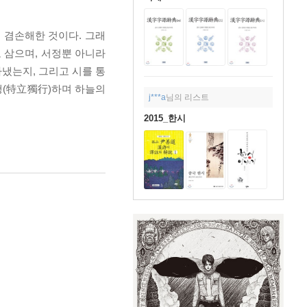
 겸손해한 것이다. 그래
 삼으며, 서정뿐 아니라
냈는지, 그리고 시를 통
행(特立獨行)하며 하늘의
j***a
님의 리스트
2015_한시