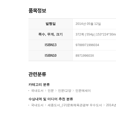
품목정보
발행일
2014년 05월 12일
쪽수, 무게, 크기
372쪽 | 554g | 153*224*30
ISBN13
9788971996034
ISBN10
897199603X
관련분류
카테고리 분류
국내도서
인문
인문/교양
인문에세이
수상내역 및 미디어 추천 분류
국내도서
세종도서_(구)문화체육관광부 우수도서
2014