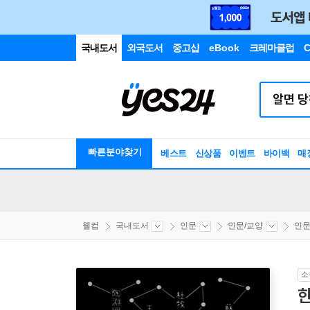
국내도서
외국도서
중고샵
eBook
크레마클럽
C
빠른분야찾기
베스트
신상품
이벤트
바이백
매
웰컴
국내도서
인문
인문/교양
인
소