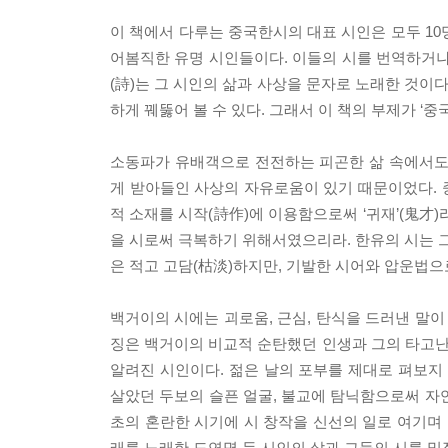
이 책에서 다루는 중국한시의 대표 시인은 모두 10명이
어봄직한 유명 시인들이다. 이들의 시를 번역하거나 
(詩)는 그 시인의 삶과 사상을 문자로 노래한 것이
하게 꿰뚫어 볼 수 있다. 그래서 이 책의 부제가 ‘중
소동파가 유배객으로 전전하는 피곤한 삶 속에서도
게 받아들인 사상의 자유로움이 있기 때문이었다.
적 소재를 시작(詩作)에 이용함으로써 ‘귀재’(鬼才
을 시로써 극복하기 위해서였으리라. 한유의 시는 그
은 적고 고담(枯淡)하지만, 기발한 시어와 압운법으
백거이의 시에는 괴로움, 근심, 탄식을 드러낸 말이
징은 백거이의 비교적 순탄했던 인생과 그의 타고난
알려진 시인이다. 젊은 날의 포부를 제대로 펴보지
살았던 두보의 슬픈 얼굴, 불교에 탐닉함으로써 자연
초의 혼란한 시기에 시 창작을 신선의 일로 여기며 
래를 노래한 도연명 등 시인의 삶과 그들의 시를 