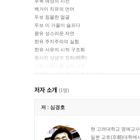
두목 애상의 시선
백거이 치유의 언어
두보 침울한 얼굴
두보 이 가을이 슬프다
왕유 성스러운 자연
한유 주지주의의 실험
한유 사유의 시적 구조화
왕사진 상념의 정화(精華)
고계 서른아홉 살의 내면
도연명 그 평온한 곳으로 돌아가자
도연명 언술의 자유
저자 소개
(1명)
후기
미주 / 찾아보기
저 :
심경호
현 고려대학교 명예교수.
일본 교토(京都)대학에