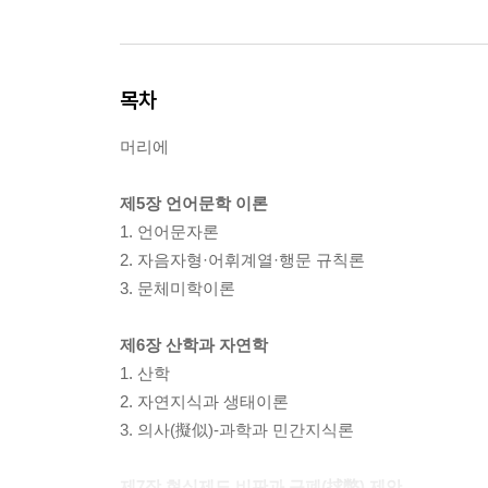
목차
머리에
제5장 언어문학 이론
1. 언어문자론
2. 자음자형·어휘계열·행문 규칙론
3. 문체미학이론
제6장 산학과 자연학
1. 산학
2. 자연지식과 생태이론
3. 의사(擬似)-과학과 민간지식론
제7장 현실제도 비판과 구폐(捄弊) 제안