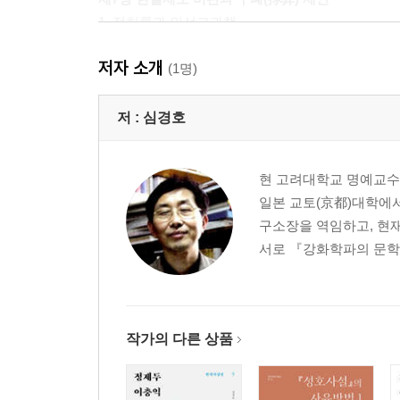
1. 정치론과 인선고과책
2. 민생, 형정, 농정 제안
저자 소개
3. 비어(備禦) 방책과 외교론
(1명)
4. 여성과 소외층에 대한 발언
저 :
심경호
제8장 결론
1. 『사설』의 사유방법
현 고려대학교 명예교수.
2. 이병휴 찬술 「행장」과 채제공 찬술 「묘갈명
일본 교토(京都)대학에
3. 『사설』의 변정, 상론, 제안 내용
구소장을 역임하고, 현재
4. 『사설』의 고거합리 지향과 민간지식 참용
서로 『강화학파의 문학과 
5. 『사설』이 조선 학풍에 끼친 영향
6. 『사설』의 선독(善讀) 방안
참고문헌
작가의 다른 상품
항목색인
서명색인