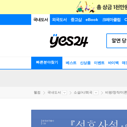
국내도서
외국도서
중고샵
eBook
크레마클럽
C
빠른분야찾기
베스트
신상품
이벤트
바이백
매
웰컴
국내도서
소설/시/희곡
비평/창작/이