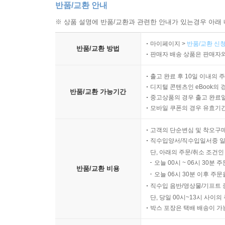
반품/교환 안내
※ 상품 설명에 반품/교환과 관련한 안내가 있는경우 아래 
마이페이지 >
반품/교환 신청
반품/교환 방법
판매자 배송 상품은 판매자와
출고 완료 후 10일 이내의 
디지털 콘텐츠인 eBook의 
반품/교환 가능기간
중고상품의 경우 출고 완료일
모바일 쿠폰의 경우 유효기간(
고객의 단순변심 및 착오구
직수입양서/직수입일서중 일
단, 아래의 주문/취소 조건인
오늘 00시 ~ 06시 30분 
반품/교환 비용
오늘 06시 30분 이후 주문
직수입 음반/영상물/기프트 
단, 당일 00시~13시 사이
박스 포장은 택배 배송이 가