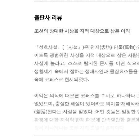
녕했다. 인종은 금나라에 대해 표表를 올려 신臣이
상｣에 보면 추 목공鄒穆公이 노나라에 패한 후 전
출판사 리뷰
다는 뜻을 말했다. 이익은 그 부자량不自量과 무모
조선의 방대한 사상을 지적 대상으로 삼은 이익
--- p.531
『성호사설』(『사설』)은 천지(天地)·만물(萬物)·
이토록 광범위한 사상을 지적 대상으로 삼은 사람
사실에 놀라고, 스스로 탐지한 문제를 어떤 식으
생활세계 속에서 접하는 생태자연과 물질요소들을 
속에 코퍼스로 현시되었다.
이익은 의식에 떠오른 코퍼스를 수시로 하나하나 
없었으며, 충실한 해설이 있더라도 의미를 재해석해
(差延)된다는 사실을 알았다. 어떤 것들은 일정한 
환경에 대한 지식의 한계 때문에 만족할만한 결론에
항목 하나하나는 모두 지적 도발의 흔적이다.