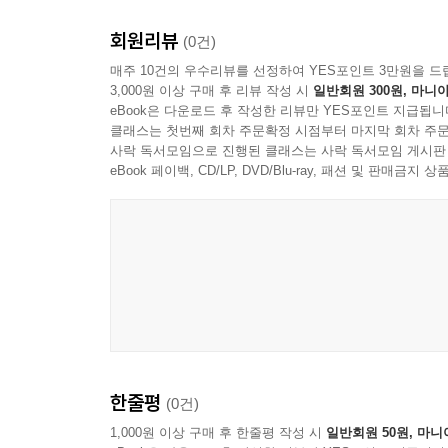
『성호사설』 속 이익의 지식활동의 생명성과 역동
회원리뷰
(0건)
『사설』은 이익의 조카 이병휴(李秉休)에 의해 
매주 10건의 우수리뷰를 선정하여 YES포인트 3만원을 드
3,000원 이상 구매 후 리뷰 작성 시
일반회원 300원, 마니아
후손 이돈형(李暾衡) 씨 구장 30권 30책이다
eBook은 다운로드 후 작성한 리뷰만 YES포인트 지급됩니
이루어, 그것이 20세기 초에 활자화되었다.
클래스는 첫번째 회차 주문확정 시점부터 마지막 회차 주문
사락 독서모임으로 진행된 클래스는 사락 독서모임 게시판
저자는 이익의 학술 내용을 견고한 결정체로 과장
eBook 페이백, CD/LP, DVD/Blu-ray, 패션 및 판매금
항목 설정 이유, 지식정보 집성 경로와 분석 방식,
추가하거나 내용을 산절한 사실이 대조된 것을 볼 수
더불어 이익이 변정·상론·제안을 하는 과정에서
이익의 사유방법을 밝히고 조선 후기 학문의 역사를
한줄평
(0건)
1,000원 이상 구매 후 한줄평 작성 시
일반회원 50원, 마니