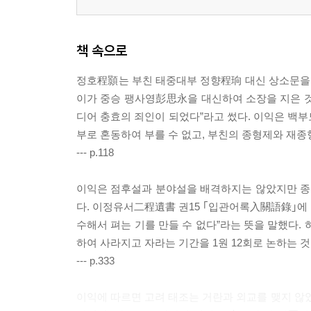
책 속으로
정호程顥는 부친 태중대부 정향程珦 대신 상소문을 
이가 중승 팽사영彭思永을 대신하여 소장을 지은 것
디어 충효의 죄인이 되었다”라고 썼다. 이익은 백
부로 혼동하여 부를 수 없고, 부친의 종형제와 재
--- p.118
이익은 점후설과 분야설을 배격하지는 않았지만 종
다. 이정유서⼆程遺書 권15 ｢입관어록入關語錄｣에 
수해서 펴는 기를 만들 수 없다”라는 뜻을 말했다.
하여 사라지고 자라는 기간을 1원 12회로 논하는 
--- p.333
이익에 따르면 고려 태조는 거란과 외교를 맺지 