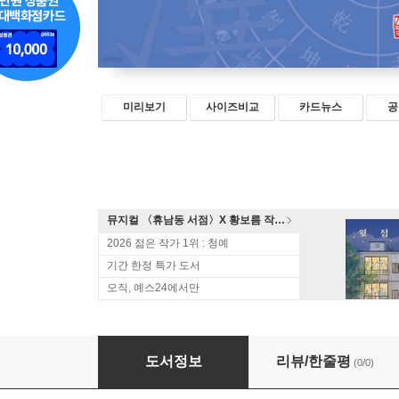
미리보기
사이즈비교
카드뉴스
공
뮤지컬 〈휴남동 서점〉X 황보름 작가 북토크
2026 젊은 작가 1위 : 청예
기간 한정 특가 도서
오직, 예스24에서만
『성호사설』의 사유방법 2
도서정보
리뷰/한줄평
(0/0)