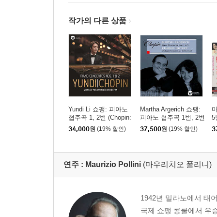
작가의 다른 상품
Yundi Li 쇼팽: 피아노
Martha Argerich 쇼팽:
마
협주곡 1, 2번 (Chopin:
피아노 협주곡 1번, 2번
5
Piano Concertos Op. 1
(Chopin: Piano Concert
음
34,000
원
(19% 할인)
37,500
원
(19% 할인)
3
1, 21) [UHQCD]
os Nos. 1 & 2) [SACD
h
Hybrid]
o
H
연주 :
Maurizio Pollini
(마우리치오 폴리니)
1942년 밀라노에서 태
국제 쇼팽 콩쿨에서 우