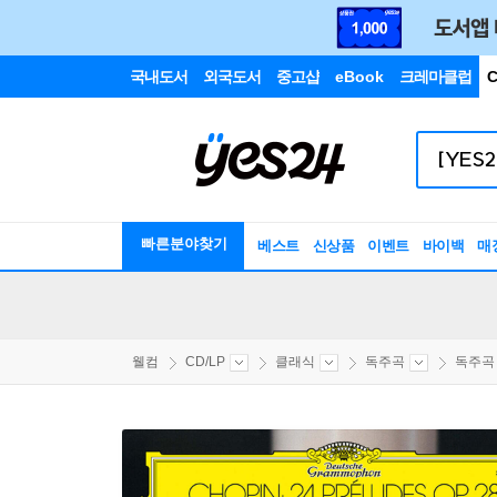
국내도서
외국도서
중고샵
eBook
크레마클럽
C
빠른분야찾기
베스트
신상품
이벤트
바이백
매
웰컴
CD/LP
클래식
독주곡
독주곡 