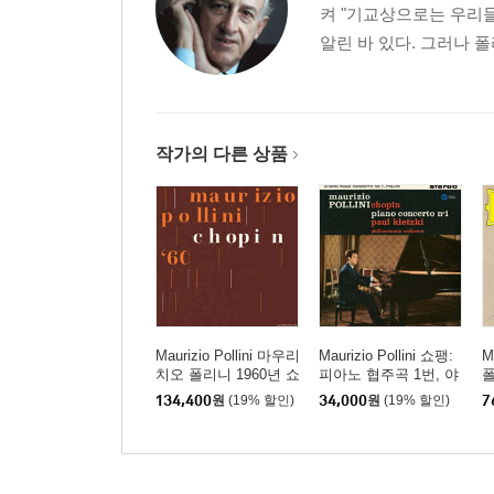
켜 "기교상으로는 우리
알린 바 있다. 그러나 
작가의 다른 상품
Maurizio Pollini 마우리
Maurizio Pollini 쇼팽:
M
치오 폴리니 1960년 쇼
피아노 협주곡 1번, 야
폴
팽 콩쿠르 실황 (Chopin
상곡 4, 5, 7 & 8번 (Cho
o
134,400
원
(19% 할인)
34,000
원
(19% 할인)
7
Piano Competition 196
pin: Piano Concerto N
0) [2LP]
o.1, Nocturnes) [SACD
Hybrid]