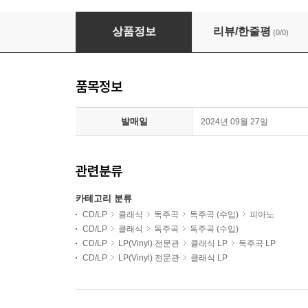
Maurizio Pollini 쇼팽: 24개의 전주곡 (Chopin: 24
상품정보
리뷰/한줄평
(0/0)
품목정보
발매일
2024년 09월 27일
관련분류
카테고리 분류
CD/LP
클래식
독주곡
독주곡 (수입)
피아노
CD/LP
클래식
독주곡
독주곡 (수입)
CD/LP
LP(Vinyl) 전문관
클래식 LP
독주곡 LP
CD/LP
LP(Vinyl) 전문관
클래식 LP