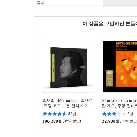
룩백
이 상품을 구입하신 분
임재범 - Memories …속으로
Stan Getz / Joao Gi
[투명 코크 보틀 컬러 3LP]
탄 게츠, 주앙 질베르토
z / Gilberto [LP]
32건
2건
108,300
원
(35% 할인)
32,500
원
(19% 할인