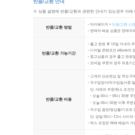
반품/교환 안내
※ 상품 설명에 반품/교환과 관련한 안내가 있는경우 아래 
마이페이지 >
반품/교환 신청
반품/교환 방법
판매자 배송 상품은 판매자와
출고 완료 후 10일 이내의 
디지털 콘텐츠인 eBook의 
반품/교환 가능기간
중고상품의 경우 출고 완료일
모바일 쿠폰의 경우 유효기간(
고객의 단순변심 및 착오구
직수입양서/직수입일서중 일
단, 아래의 주문/취소 조건인
오늘 00시 ~ 06시 30분 
반품/교환 비용
오늘 06시 30분 이후 주문
직수입 음반/영상물/기프트 
단, 당일 00시~13시 사이
박스 포장은 택배 배송이 가