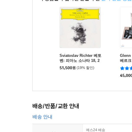
Sviatoslav Richter 베토
Glenn
벤: 피아노 소나타 18, 2
베르크 
7, 28, 31번 (Beethoven:
녹음] -
51,500
원
(19% 할인)
Sonatas Nos. 18, 27, 28
Goldbe
& 31 - The Lost Tapes)
P]
45,00
[2LP]
배송/반품/교환 안내
배송 안내
예스24 배송