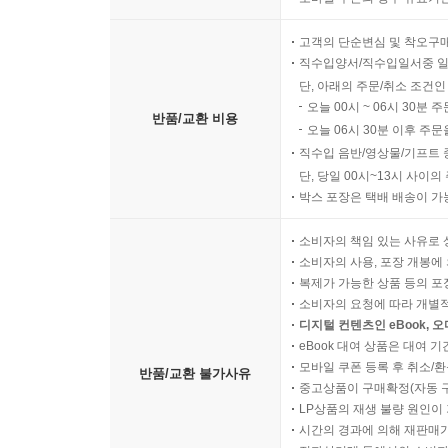
고객의 단순변심 및 착오구
직수입양서/직수입일서중 일
단, 아래의 주문/취소 조건인
오늘 00시 ~ 06시 30분 
반품/교환 비용
오늘 06시 30분 이후 주문
직수입 음반/영상물/기프트 
단, 당일 00시~13시 사이
박스 포장은 택배 배송이 가
소비자의 책임 있는 사유로 
소비자의 사용, 포장 개봉에 
복제가 가능한 상품 등의 포장을 
소비자의 요청에 따라 개별
디지털 컨텐츠인 eBook, 
eBook 대여 상품은 대여 기
모바일 쿠폰 등록 후 취소/환
반품/교환 불가사유
중고상품이 구매확정(자동 
LP상품의 재생 불량 원인이 기
시간의 경과에 의해 재판매가