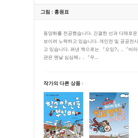
* 비행기를 위한 신호등도 있을까?
* 비행기끼리 부딪치지 않으려면?
그림 :
홍원표
* 비행기 엔진이 고장 나면 어떻게 될까?
* 첫째도 안전, 둘째도 안전
동양화를 전공했습니다. 간결한 선과 다채로운
* 하늘 위의 생명줄, 산소마스크
보이려 노력하고 있습니다. 개인전 및 공공전시
고 있습니다. 펴낸 책으로는 『오잉?』, 『바라
[5부] 사람이 타지 않는 비행기가 있다고?
관은 맨날 심심해』, 『우...
- 무인 비행기의 세계
* 땅에서 조종하는 비행기
* 무인기를 어떻게 조종할까?
작가의 다른 상품
* 웬 날개가 저렇게 많지?
* 무인기가 농사도 척척
[6부] 이런 비행기, 한 번쯤 타 보고 싶다
- 세상의 별별 비행기
* 대통령의 비행기는 뭐가 다를까?
* 가장 큰 비행기