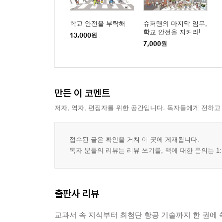
* 적의 눈에 띄지 않는 전투기
* 사람의 힘만으로 날 수 있는 비행기
학교 안전을 부탁해
슈퍼맨의 마지막 임무,
* 햇빛만으로 날 수 있는 비행기
학교 안전을 지켜라!
13,000
원
* 좌우 비대칭 비행기
7,000
원
[7부] 비행기를 타고 우주까지 휙
- 비행기의 미래
만든 이 코멘트
* 조종사가 되고 싶다면
* 비행기 만드는 사람이 되고 싶다면
저자, 역자, 편집자를 위한 공간입니다. 독자들에게 전하고
* 서울에서 아침 식사를, 뉴욕에서 점심 식사를
* 개인용 항공기가 있다면 교통 체증 걱정 끝!
접수된 글은 확인을 거쳐 이 곳에 게재됩니다.
* 우주여행도 비행기로
독자 분들의 리뷰는 리뷰 쓰기를, 책에 대한 문의는 1:
* 에어쇼에 가자!
출판사 리뷰
교과서 속 지식부터 최첨단 항공 기술까지 한 권에 