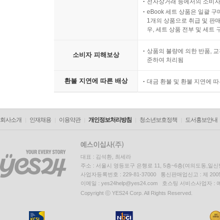
전자상거래 등에서의 소비자
eBook 세트 상품은 일괄 
1개의 상품으로 취급 및 판매
우, 세트 상품 전부 및 세트
상품의 불량에 의한 반품, 교
소비자 피해보상
준하여 처리됨
환불 지연에 따른 배상
대금 환불 및 환불 지연에 
회사소개
인재채용
이용약관
개인정보처리방침
청소년보호정책
도서홍보안내
대표 : 김석환, 최세라
주소 : 서울시 영등포구 은행로 11, 5층~6층(여의도동,일신
사업자등록번호 : 229-81-37000 통신판매업신고 : 제 200
이메일 : yes24help@yes24.com 호스팅 서비스사업자 :
Copyright ⓒ YES24 Corp. All Rights Reserved.