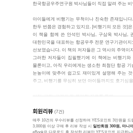
한국항공우주연구원 박사님들이 직접 알려 주는 비
아이들에게 비행기는 무척이나 친숙한 존재입니다. 
한두 번쯤은 경험하고 있지요. [비행기의 모든 것]
이 책을 함께 쓴 안석민 박사님, 구삼옥 박사님
대한민국을 대표하는 항공우주 전문 연구기관이지요
선보였습니다. 이 책의 저자들은 그 역사의 주역이자
그러한 저자들이 집필했기에 이 책에는 비행기와 
물론이고, 아직 우리에게는 생소한 최첨단 항공 
눈높이에 맞추어 쉽고도 재미있게 설명해 주는 것
주고, 비행기를 무심히 보던 아이들까지도 호기심을 
사진, 그림, 그래프 등 풍부한 자료를 통해
속속들이 이해하는 비행기의 모든 지식
회원리뷰
(7건)
이 책은 각 챕터마다 다양한 이미지 자료들이 적재
매주 10건의 우수리뷰를 선정하여 YES포인트 3만원을 드
3,000원 이상 구매 후 리뷰 작성 시
일반회원 300원, 마니아
가장 거대한 비행기 등 특정한 종류의 비행기를 
eBook은 다운로드 후 작성한 리뷰만 YES포인트 지급됩니