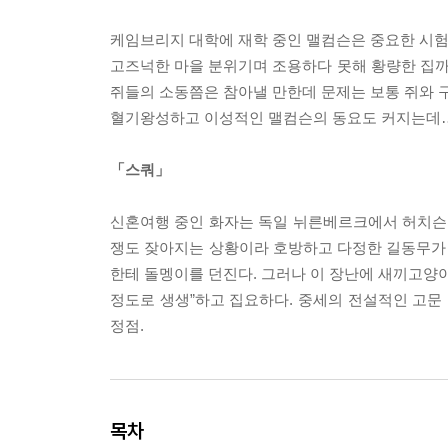
케임브리지 대학에 재학 중인 맬컴슨은 중요한 시험을
고즈넉한 마을 분위기며 조용하다 못해 황량한 집
쥐들의 소동쯤은 참아낼 만한데 문제는 보통 쥐와 구
혈기왕성하고 이성적인 맬컴슨의 동요도 커지는데
「스쿼」
신혼여행 중인 화자는 독일 뉘른베르크에서 허치슨
쟁도 잦아지는 상황이라 호방하고 다정한 길동무가 
한테 돌멩이를 던진다. 그러나 이 장난에 새끼고양이
정도로 생생”하고 집요하다. 중세의 전설적인 고문 
정점.
목차