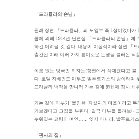
「드라큘라의 손님」
원래 장편 『드라큘라』의 도입부 즉 1장이었다가 1
콤에 의해 1914년 단편집 『드라큘라의 손님』에
하긴 어려울 것 같다. 내용이 이질적이라 장편 『드
출간된 이래 여러 가지 흥미로운 논쟁을 불러온 작품
이름 없는 영국인 화자는(장편에서 삭제됐다고 볼 
다. 호텔 지배인도 마부도 발푸르기스의 밤이라며
드라큘라 백작을 만나러 가는 길에 뮌헨에 잠시 체류
가는 길에 마부가 '불경한' 자살자의 마을이라고 
가보겠다고 고집을 부린다. 결국 마부를 돌려보내고
누워있는 묘령의 여인…… 잊지 마시라. 발푸르기스
「판사의 집」