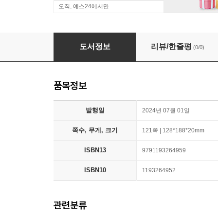
오직, 예스24에서만
브램 스토커 고딕 호러 단편선 : 쥐들의 장례식, 
도서정보
리뷰/한줄평
(0/0)
품목정보
발행일
2024년 07월 01일
쪽수, 무게, 크기
121쪽 | 128*188*20mm
ISBN13
9791193264959
ISBN10
1193264952
관련분류