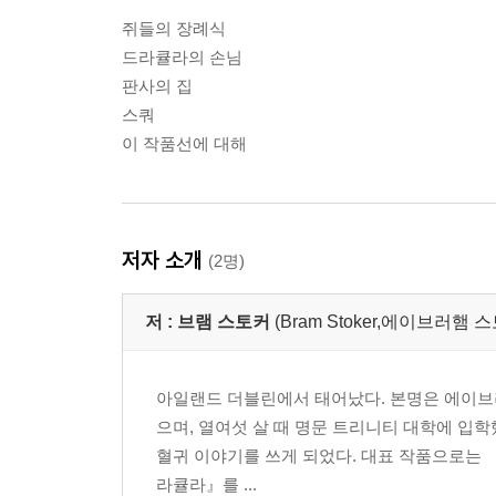
쥐들의 장례식
드라큘라의 손님
판사의 집
스쿼
이 작품선에 대해
저자 소개
(2명)
저 :
브램 스토커
(Bram Stoker,에이브러햄 스토
아일랜드 더블린에서 태어났다. 본명은 에이브러
으며, 열여섯 살 때 명문 트리니티 대학에 입
혈귀 이야기를 쓰게 되었다. 대표 작품으로는 『드
라큘라』를 ...