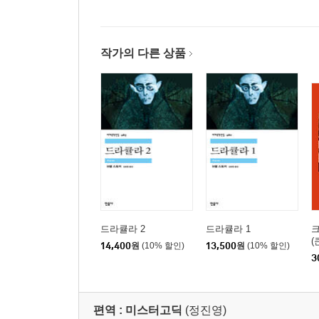
작가의 다른 상품
드라큘라 2
드라큘라 1
(
14,400
원
(10% 할인)
13,500
원
(10% 할인)
3
편역 :
미스터고딕
(정진영)