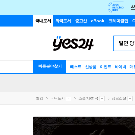
국내도서
외국도서
중고샵
eBook
크레마클럽
C
빠른분야찾기
베스트
신상품
이벤트
바이백
매
웰컴
국내도서
소설/시/희곡
장르소설