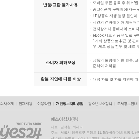
모바일 쿠폰 등록 후 취소/환
반품/교환 불가사유
중고상품이 구매확정(자동 
LP상품의 재생 불량 원인이 기
시간의 경과에 의해 재판매가
전자상거래 등에서의 소비자
eBook 세트 상품은 일괄 
1개의 상품으로 취급 및 판매
우, 세트 상품 전부 및 세트
상품의 불량에 의한 반품, 교
소비자 피해보상
준하여 처리됨
환불 지연에 따른 배상
대금 환불 및 환불 지연에 
회사소개
인재채용
이용약관
개인정보처리방침
청소년보호정책
도서홍보안내
대표 : 김석환, 최세라
주소 : 서울시 영등포구 은행로 11, 5층~6층(여의도동,일신
사업자등록번호 : 229-81-37000 통신판매업신고 : 제 200