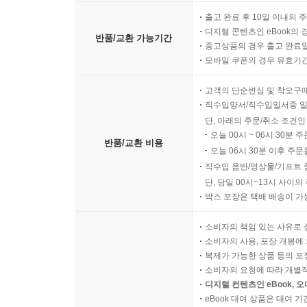
출고 완료 후 10일 이내의 
디지털 콘텐츠인 eBook의 
반품/교환 가능기간
중고상품의 경우 출고 완료일
모바일 쿠폰의 경우 유효기간(
고객의 단순변심 및 착오구
직수입양서/직수입일서중 일
단, 아래의 주문/취소 조건인
오늘 00시 ~ 06시 30분 
반품/교환 비용
오늘 06시 30분 이후 주문
직수입 음반/영상물/기프트 
단, 당일 00시~13시 사이
박스 포장은 택배 배송이 가
소비자의 책임 있는 사유로 
소비자의 사용, 포장 개봉에 
복제가 가능한 상품 등의 포장을 
소비자의 요청에 따라 개별
디지털 컨텐츠인 eBook, 
eBook 대여 상품은 대여 기