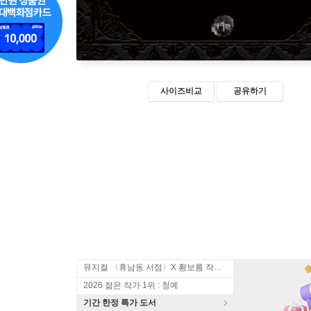
사이즈비교
공유하기
뮤지컬 〈휴남동 서점〉X 황보름 작가 북토크
2026 젊은 작가 1위 : 청예
기간 한정 특가 도서