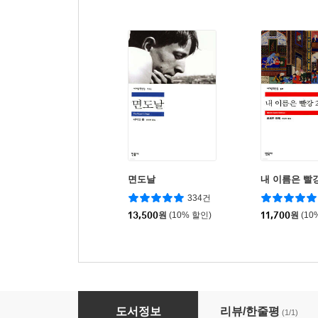
면도날
내 이름은 빨강
334건
13,500
원
(10% 할인)
11,700
원
(10
드라큘라 1
도서정보
리뷰/한줄평
(1/1)