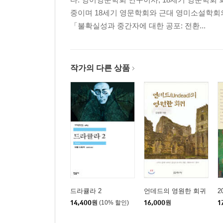
중이며 18세기 영문학회와 근대 영미소설학회
「불확실성과 중간자에 대한 공포: 전환...
작가의 다른 상품
드라큘라 2
언데드의 영원한 회귀
2
14,400
원
(10% 할인)
16,000
원
1