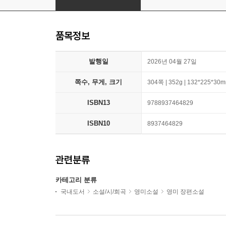
품목정보
발행일
2026년 04월 27일
쪽수, 무게, 크기
304쪽 | 352g | 132*225*30
ISBN13
9788937464829
ISBN10
8937464829
관련분류
카테고리 분류
국내도서
소설/시/희곡
영미소설
영미 장편소설