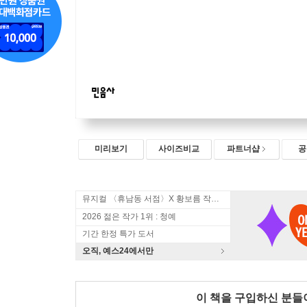
미리보기
사이즈비교
파트너샵
공
뮤지컬 〈휴남동 서점〉X 황보름 작가 북토크
2026 젊은 작가 1위 : 청예
기간 한정 특가 도서
오직, 예스24에서만
이 책을 구입하신 분