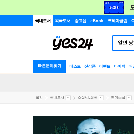
국내도서
외국도서
중고샵
eBook
크레마클럽
C
빠른분야찾기
베스트
신상품
이벤트
바이백
매
웰컴
국내도서
소설/시/희곡
영미소설