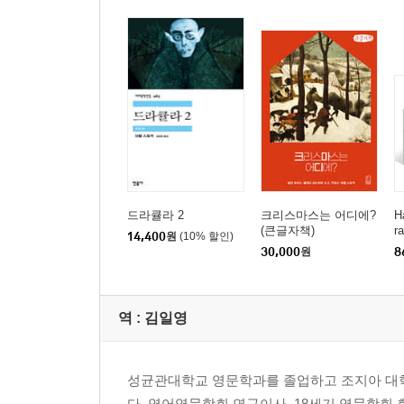
드라큘라 2
크리스마스는 어디에?
H
(큰글자책)
r
14,400
원
(10% 할인)
30,000
원
8
역 :
김일영
성균관대학교 영문학과를 졸업하고 조지아 대학
다. 영어영문학회 연구이사, 18세기 영문학회