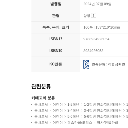
발행일
2024년 07월 09일
판형
양장
쪽수, 무게, 크기
160쪽 | 153*210*20mm
ISBN13
9788934926054
ISBN10
8934926058
KC인증
인증유형 : 적합성확인
관련분류
카테고리 분류
국내도서
어린이
1-2학년
1-2학년 만화/애니메이션
국내도서
어린이
3-4학년
3-4학년 만화/애니메이션
국내도서
어린이
5-6학년
5-6학년 만화/애니메이션
국내도서
어린이
학습만화/코믹스
역사/인물만화