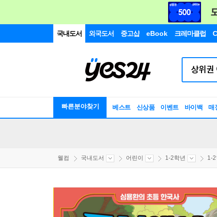
국내도서
외국도서
중고샵
eBook
크레마클럽
C
빠른분야찾기
베스트
신상품
이벤트
바이백
매
웰컴
국내도서
어린이
1-2학년
1-