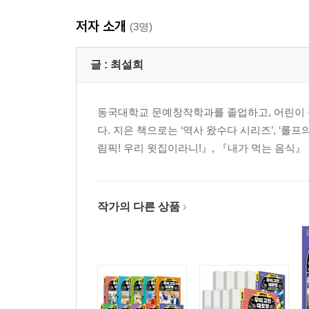
저자 소개
(3명)
글 :
최설희
동국대학교 문예창작학과를 졸업하고, 어린이 책
다. 지은 책으로는 ‘역사 왔수다 시리즈’, ‘롤
림픽! 우리 윗집이라니!』, 『내가 먹는 음식』
작가의 다른 상품