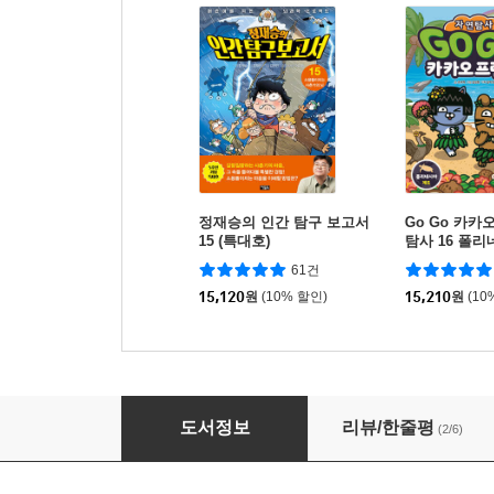
정재승의 인간 탐구 보고서
Go Go 카
15 (특대호)
탐사 16 폴
61건
15,120
원
(10% 할인)
15,210
원
(10
심용환의 초등 한국사 - 조선에서 레벨업 5
도서정보
리뷰/한줄평
(2/6)