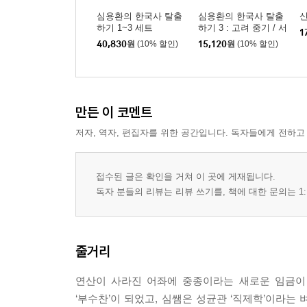
심용환의 한국사 탈출
심용환의 한국사 탈출
하기 1~3 세트
하기 3 : 고려 중기 / 서
1
희의 외교와 삼별초의
40,830
원
(10% 할인)
15,120
원
(10% 할인)
투쟁 편
만든 이 코멘트
저자, 역자, 편집자를 위한 공간입니다. 독자들에게 전하고
접수된 글은 확인을 거쳐 이 곳에 게재됩니다.
독자 분들의 리뷰는 리뷰 쓰기를, 책에 대한 문의는 1:
줄거리
연산이 사라진 어좌에 중종이라는 새로운 임금이 
‘부수찬’이 되었고, 심쌤은 성균관 ‘직제학’이라는