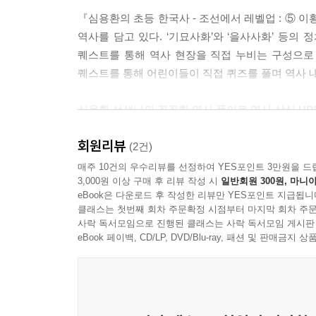
『심용환의 초등 한국사 - 조선에서 레벨업 : ⑤ 
역사를 담고 있다. ‘기묘사화’와 ‘을사사화’ 등의
퀘스트를 통해 역사 현장을 직접 누비는 구성으로
퀘스트를 통해 어린이들이 직접 퀴즈를 풀며 역사 내
심용환 선생님의 꼼꼼한 역사 풀이로 역사 상식 UP
회원리뷰
주인공 ‘노아’를 따라 퀘스트를 수행하며 자연스럽
(2건)
깊이 있는 역사 지식을 쌓을 수 있다. 또한 핵심 
매주 10건의 우수리뷰를 선정하여 YES포인트 3만원을 드
3,000원 이상 구매 후 리뷰 작성 시
일반회원 300원, 마니아
어렵게만 느껴졌던 역사 지식도 게임 설정을 활용한
eBook은 다운로드 후 작성한 리뷰만 YES포인트 지급됩니
클래스는 첫번째 회차 주문확정 시점부터 마지막 회차 주문
사락 독서모임으로 진행된 클래스는 사락 독서모임 게시판
eBook 페이백, CD/LP, DVD/Blu-ray, 패션 및 판매금