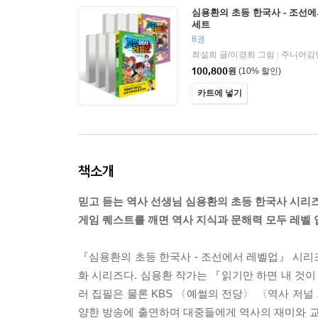
심용환의 초등 한국사 - 조선에
세트
8권
최설희 글/이경희 그림
주니어김
|
100,800
원
(10% 할인)
카트에 넣기
책소개
믿고 듣는 역사 선생님 심용환의 초등 한국사 시리즈
게임 퀘스트를 깨면 역사 지식과 문해력 모두 레벨 
『심용환의 초등 한국사 - 조선에서 레벨업』 시리
화 시리즈다. 심용환 작가는 『읽기만 하면 내 것이
러 집필은 물론 KBS 〈예썰의 전당〉 〈역사 저널 
양한 방송에 출연하며 대중들에게 역사의 재미와 교