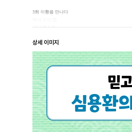
3화 이황을 만나다
역사 지식 업
미니 퀘스트
상세 이미지
4화 사림의 부활
역사 지식 업
미니 퀘스트
5화 십만 양병설
역사 지식 업
미니 퀘스트
6화 준비할 것인가, 말 것인가
역사 지식 업
미니 퀘스트