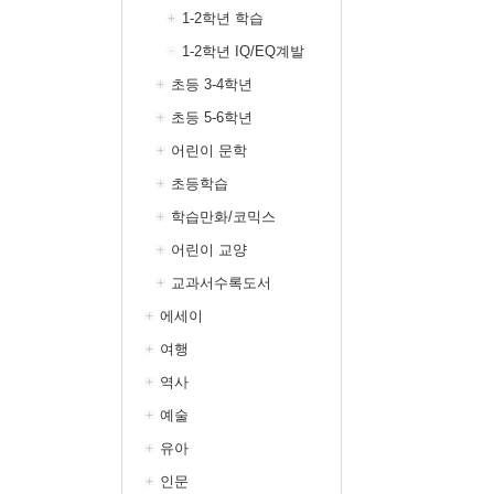
1-2학년 학습
1-2학년 IQ/EQ계발
초등 3-4학년
초등 5-6학년
어린이 문학
초등학습
학습만화/코믹스
어린이 교양
교과서수록도서
에세이
여행
역사
예술
유아
인문