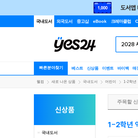
국내도서
외국도서
중고샵
eBook
크레마클럽
C
빠른분야찾기
베스트
신상품
이벤트
바이백
매
웰컴
새로 나온 상품
국내도서
어린이
1-2학년
주목할 
신상품
1-2학년
국내도서