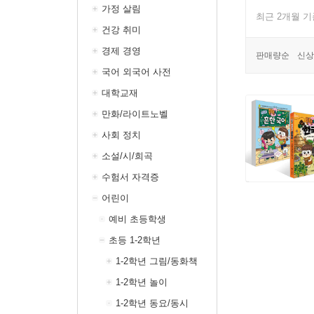
가정 살림
최근 2개월 
건강 취미
경제 경영
판매량순
신상
국어 외국어 사전
대학교재
만화/라이트노벨
사회 정치
소설/시/희곡
수험서 자격증
어린이
예비 초등학생
초등 1-2학년
1-2학년 그림/동화책
1-2학년 놀이
1-2학년 동요/동시