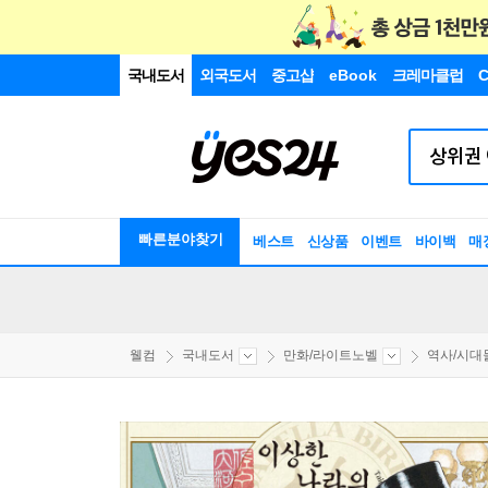
국내도서
외국도서
중고샵
eBook
크레마클럽
C
빠른분야찾기
베스트
신상품
이벤트
바이백
매
웰컴
국내도서
만화/라이트노벨
역사/시대