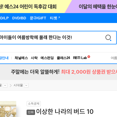
D/LP
DVD/BD
문구
/GIFT
티켓
독서유형검사
RBTI Lab
장안내
채널예스
사락
예스펀딩
클래스24
독서유형검사
여
주말에는 더욱 알뜰하게!
최대 2,000원 상품권 받으
물
시대물
소득공제
이상한 나라의 버드 10
만화