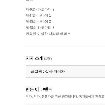
제46화 하코다테 2
제47화 나나에 1
제48화 나나에 2
제49화 하코다테 3
번외편 이상한 나라의 매리스
저자 소개
(1명)
글그림 :
삿사 타이가
만든 이 코멘트
저자, 역자, 편집자를 위한 공간입니다. 독자들에게 전하고