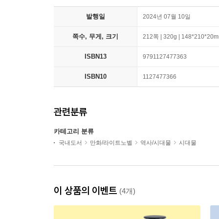
발행일
2024년 07월 10일
쪽수, 무게, 크기
212쪽 | 320g | 148*210*20
ISBN13
9791127477363
ISBN10
1127477366
관련분류
카테고리 분류
국내도서
만화/라이트노벨
역사/시대물
시대물
이 상품의 이벤트
(4개)