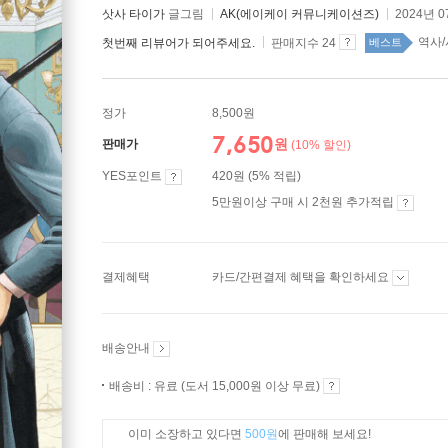
삿사 타이가
글그림
AK(에이케이 커뮤니케이션즈)
2024년 0
역사/
첫번째 리뷰어가 되어주세요.
판매지수 24
베스트
정가
8,500원
7,650
원
판매가
(10% 할인)
YES포인트
420원 (5% 적립)
5만원이상 구매 시 2천원 추가적립
결제혜택
카드/간편결제 혜택을 확인하세요
배송안내
배송비 : 유료 (도서 15,000원 이상 무료)
이미 소장하고 있다면
500원
에 판매해 보세요!