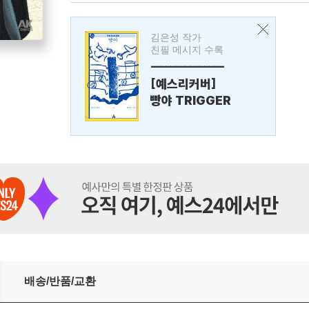
김은성 작가
친필 메시지 수록
---------------
[예스리커버]
빵야 TRIGGER
배송/반품/교환