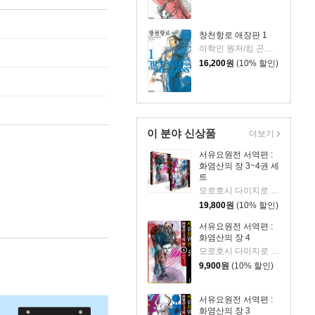
창천항로 애장판 1
이학인 원저/킹 곤타 글그림
16,200
원
(10% 할인)
이 분야 신상품
더보기
서유요원전 서역편 :
화염산의 장 3~4권 세
트
모로호시 다이지로 글그림/서현아 역
19,800
원
(10% 할인)
서유요원전 서역편 :
화염산의 장 4
모로호시 다이지로 글,그림/서현아 역
9,900
원
(10% 할인)
서유요원전 서역편 :
화염산의 장 3