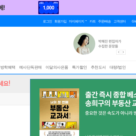
로그인
회원가입
마이페이지
카트
주문/배송
고객센터
Gl
름방학혜택
예사단독판매
이달의사은품
특가할인
추천도서
대량/법인
세요!