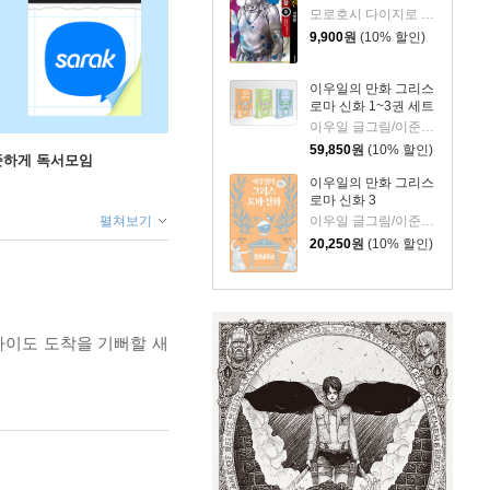
모로호시 다이지로 글,그림/서현아 역
9,900
원
(10% 할인)
이우일의 만화 그리스
로마 신화 1~3권 세트
이우일 글그림/이준석 역
59,850
원
(10% 할인)
꾸준하게 독서모임
이우일의 만화 그리스
로마 신화 3
펼쳐보기
이우일 글그림/이준석 역
20,250
원
(10% 할인)
카이도 도착을 기뻐할 새