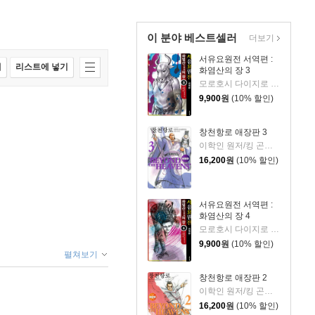
이 분야 베스트셀러
더보기
서유요원전 서역편 :
매
리스트에 넣기
화염산의 장 3
모로호시 다이지로 글,그림/서현아 역
9,900
원
(10% 할인)
창천항로 애장판 3
이학인 원저/킹 곤타 글그림
16,200
원
(10% 할인)
서유요원전 서역편 :
화염산의 장 4
모로호시 다이지로 글,그림/서현아 역
9,900
원
(10% 할인)
펼쳐보기
창천항로 애장판 2
이학인 원저/킹 곤타 글그림
16,200
원
(10% 할인)