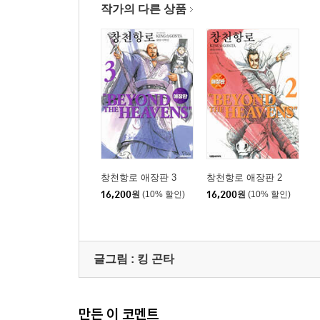
작가의 다른 상품
창천항로 애장판 3
창천항로 애장판 2
16,200
원
(10% 할인)
16,200
원
(10% 할인)
글그림 :
킹 곤타
만든 이 코멘트