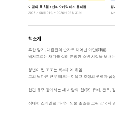
이달의 책 8월 : 산리오캐릭터즈 유리컵
정
2026년 08월 01일 ~ 2026년 08월 31일
상
책소개
후한 말기, 대환관의 손자로 태어난 아만(阿瞞).
넘쳐흐르는 재기를 살려 분방한 소년 시절을 보내는 
청년이 된 조조는 북부위에 취임.
그의 남다른 근무 태도는 이윽고 조정의 권력자 십
한편 유주 땅에서는 세 사람의 ‘협(俠)’ 유비, 관우,
장대한 스케일로 파격의 인물 조조를 그린 삼국지 만