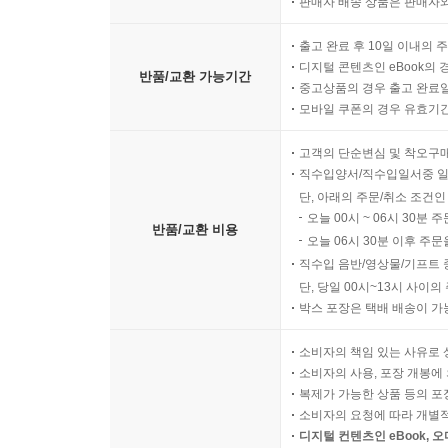
판매자 배송 상품은 판매자와
출고 완료 후 10일 이내의 
디지털 콘텐츠인 eBook의 
반품/교환 가능기간
중고상품의 경우 출고 완료일
모바일 쿠폰의 경우 유효기간(
고객의 단순변심 및 착오구
직수입양서/직수입일서중 일
단, 아래의 주문/취소 조건인
오늘 00시 ~ 06시 30분 
반품/교환 비용
오늘 06시 30분 이후 주문
직수입 음반/영상물/기프트 
단, 당일 00시~13시 사이
박스 포장은 택배 배송이 가
소비자의 책임 있는 사유로 
소비자의 사용, 포장 개봉에 
복제가 가능한 상품 등의 포장을 
소비자의 요청에 따라 개별
디지털 컨텐츠인 eBook, 