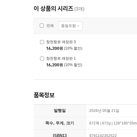
이 상품의 시리즈
(3개)
품절포함
전체
창천항로 애장판 3
16,200
원
(10% 할인)
창천항로 애장판 1
16,200
원
(10% 할인)
품목정보
발행일
2026년 05월 21일
쪽수, 무게, 크기
672쪽 | 672g | 128*180*35
ISBN13
9791142352522