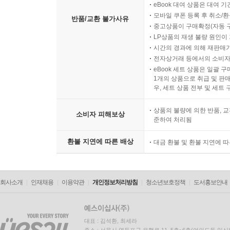
eBook 대여 상품은 대여 기
모바일 쿠폰 등록 후 취소/환
반품/교환 불가사유
중고상품이 구매확정(자동 
LP상품의 재생 불량 원인이 기
시간의 경과에 의해 재판매가
전자상거래 등에서의 소비자
eBook 세트 상품은 일괄 
1개의 상품으로 취급 및 판매
우, 세트 상품 전부 및 세트
상품의 불량에 의한 반품, 교
소비자 피해보상
준하여 처리됨
환불 지연에 따른 배상
대금 환불 및 환불 지연에 
회사소개
인재채용
이용약관
개인정보처리방침
청소년보호정책
도서홍보안내
대표 : 김석환, 최세라