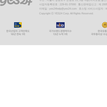
주소 : 서울시 영등포구 은행로 11, 5층~6층(여의도동,일신
사업자등록번호 : 229-81-37000 통신판매업신고 : 제 200
이메일 : yes24help@yes24.com 호스팅 서비스사업자 :
Copyright ⓒ YES24 Corp. All Rights Reserved.