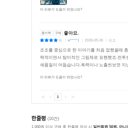
이 리뷰가 도움이 되었나요?
좋아요.
종이책
구매
w*****1
2026-05-30
신고
|
|
|
조조를 중심으로 한 이야기를 처음 접했을때 
력적이면서 탐미적인 그림체로 표핸했죠.전투씬
쇄품질이 어둡습니다.폭력이나 노출씬보면 지
이 리뷰가 도움이 되었나요?
1
한줄평
(10건)
1,000원 이상 구매 후 한줄평 작성 시
일반회원 50원, 마니