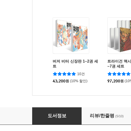
버저 비터 신장판 1~2권 세
트라이건 맥시
트
~7권 세트
10건
43,200
원
(10% 할인)
97,200
원
(1
창천항로 애장판 1
도서정보
리뷰/한줄평
(5/10)