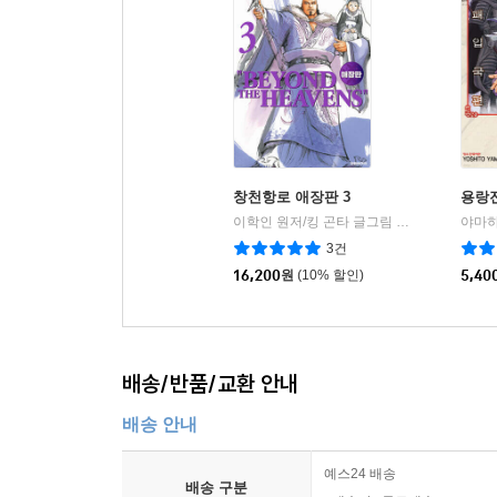
창천항로 애장판 3
용랑전
이학인 원저/킹 곤타 글그림
대원
야마하
|
3건
16,200
원
(10% 할인)
5,40
배송/반품/교환 안내
배송 안내
예스24 배송
배송 구분