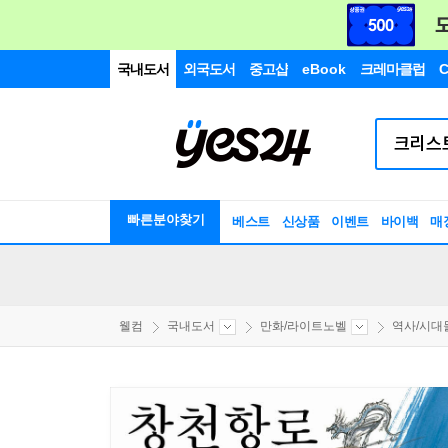
국내도서
외국도서
중고샵
eBook
크레마클럽
C
빠른분야찾기
베스트
신상품
이벤트
바이백
매
웰컴
국내도서
만화/라이트노벨
역사/시대