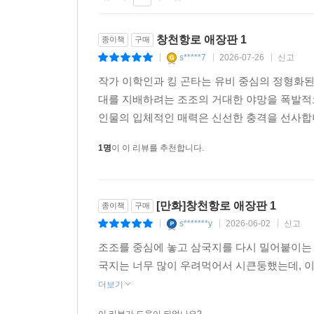
창천항로 애장판 1
종이책
구매
s*****7
2026-07-26
신고
|
|
|
작가 이학인과 킹 곤타는 유비 중심의 정형화된
대를 지배하려는 조조의 거대한 야망을 폭발적
인물의 입체적인 매력은 신선한 충격을 선사합
1명
이 이 리뷰를 추천합니다.
[만화]창천항로 애장판 1
종이책
구매
s*******y
2026-06-02
신고
|
|
|
조조를 중심에 놓고 삼국지를 다시 밀어붙이는 
국지는 너무 많이 우려먹어서 시큰둥했는데, 이
더보기