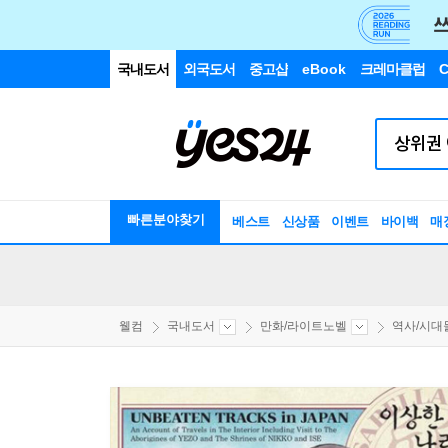
국내도서
외국도서
중고샵
eBook
크레마클럽
C
빠른분야찾기
베스트
신상품
이벤트
바이백
매
웰컴
국내도서
만화/라이트노벨
역사/시대