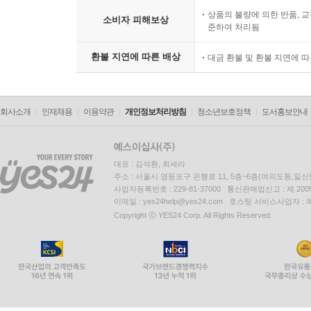
상품의 불량에 의한 반품, 교
소비자 피해보상
준하여 처리됨
환불 지연에 따른 배상
대금 환불 및 환불 지연에 
회사소개
인재채용
이용약관
개인정보처리방침
청소년보호정책
도서홍보안내
대표 : 김석환, 최세라
주소 : 서울시 영등포구 은행로 11, 5층~6층(여의도동,일신
사업자등록번호 : 229-81-37000 통신판매업신고 : 제 200
이메일 : yes24help@yes24.com 호스팅 서비스사업자 :
Copyright ⓒ YES24 Corp. All Rights Reserved.