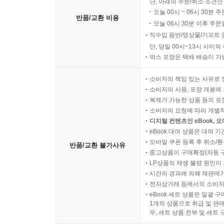
단, 아래의 주문/취소 조건인
오늘 00시 ~ 06시 30분 
반품/교환 비용
오늘 06시 30분 이후 주문
직수입 음반/영상물/기프트 
단, 당일 00시~13시 사이
박스 포장은 택배 배송이 가
소비자의 책임 있는 사유로 
소비자의 사용, 포장 개봉에 
복제가 가능한 상품 등의 포장을 
소비자의 요청에 따라 개별
디지털 컨텐츠인 eBook, 
eBook 대여 상품은 대여 기
모바일 쿠폰 등록 후 취소/환
반품/교환 불가사유
중고상품이 구매확정(자동 
LP상품의 재생 불량 원인이 기
시간의 경과에 의해 재판매가
전자상거래 등에서의 소비자
eBook 세트 상품은 일괄 
1개의 상품으로 취급 및 판매
우, 세트 상품 전부 및 세트