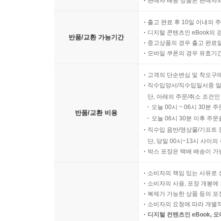
판매자 배송 상품은 판매자와
출고 완료 후 10일 이내의 
디지털 콘텐츠인 eBook의 
반품/교환 가능기간
중고상품의 경우 출고 완료일
모바일 쿠폰의 경우 유효기간(
고객의 단순변심 및 착오구
직수입양서/직수입일서중 일
단, 아래의 주문/취소 조건인
오늘 00시 ~ 06시 30분 
반품/교환 비용
오늘 06시 30분 이후 주문
직수입 음반/영상물/기프트 
단, 당일 00시~13시 사이
박스 포장은 택배 배송이 가
소비자의 책임 있는 사유로 
소비자의 사용, 포장 개봉에 
복제가 가능한 상품 등의 포장을 
소비자의 요청에 따라 개별
디지털 컨텐츠인 eBook, 