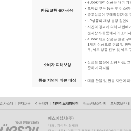
eBook 대여 상품은 대여 기
모바일 쿠폰 등록 후 취소/환
반품/교환 불가사유
중고상품이 구매확정(자동 
LP상품의 재생 불량 원인이 기
시간의 경과에 의해 재판매가
전자상거래 등에서의 소비자
eBook 세트 상품은 일괄 
1개의 상품으로 취급 및 판매
우, 세트 상품 전부 및 세트
상품의 불량에 의한 반품, 교
소비자 피해보상
준하여 처리됨
환불 지연에 따른 배상
대금 환불 및 환불 지연에 
회사소개
인재채용
이용약관
개인정보처리방침
청소년보호정책
도서홍보안내
대표 : 김석환, 최세라
주소 : 서울시 영등포구 은행로 11, 5층~6층(여의도동,일신