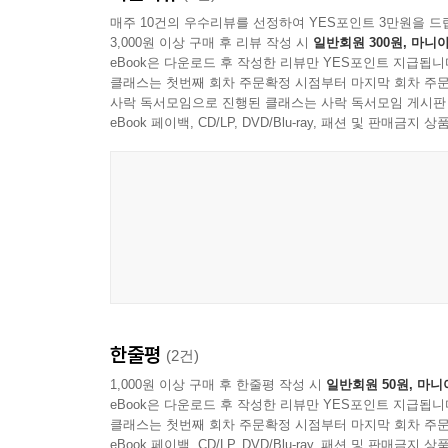
과 센 강에 즐비한 서점들이 보인다. 파리의 낭만과
여행의 일상에서 만나는 멋진 공간과
매주 10건의 우수리뷰를 선정하여 YES포인트 3만원을 드
하고 나른한 한때를 보낼 수 있었다.
3,000원 이상 구매 후 리뷰 작성 시
일반회원 300원, 마니아
낭만으로 기억되는 소중한 순간들
eBook은 다운로드 후 작성한 리뷰만 YES포인트 지급됩니
--- 「책의 향기가 그리울 때, 셰익스피어 앤 컴퍼니」 중에
클래스는 첫번째 회차 주문확정 시점부터 마지막 회차 주문
여행자에게 파리는 일상에서 마주할 때 더 아름답
사락 독서모임으로 진행된 클래스는 사락 독서모임 게시판
몰랐던 자신의 취향을 발견하고 기분 좋은 만남을 경
eBook 페이백, CD/LP, DVD/Blu-ray, 패션 및 판매금
루브르 박물관 관람 후 카페 마를리에서 맞이하는 
감성을 느낄 수 있는 막심의 세련된 스타일, 책의
뒷골목의 감성 카페에 이르기까지…… 파리 카페를 
파리와 파리지앵들은 카페라는 공간을 통해 사상과
아름다운 파리 카페에 관한 이야기는 우리를 아름다
한줄평
(2건)
1,000원 이상 구매 후 한줄평 작성 시
일반회원 50원, 마니
eBook은 다운로드 후 작성한 리뷰만 YES포인트 지급됩니
클래스는 첫번째 회차 주문확정 시점부터 마지막 회차 주문
eBook 페이백, CD/LP, DVD/Blu-ray, 패션 및 판매금