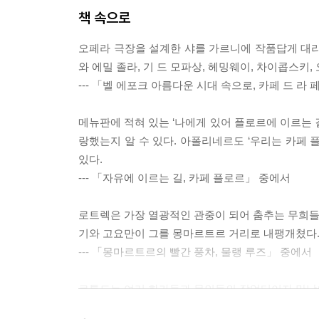
책 속으로
오페라 극장을 설계한 샤를 가르니에 작품답게 대리
와 에밀 졸라, 기 드 모파상, 헤밍웨이, 차이콥스키
--- 「벨 에포크 아름다운 시대 속으로, 카페 드 라
메뉴판에 적혀 있는 ‘나에게 있어 플로르에 이르는 
랑했는지 알 수 있다. 아폴리네르도 ‘우리는 카페 
있다.
--- 「자유에 이르는 길, 카페 플로르」 중에서
로트렉은 가장 열광적인 관중이 되어 춤추는 무희들의
기와 고요만이 그를 몽마르트르 거리로 내팽개쳤다.
--- 「몽마르트르의 빨간 풍차, 물랭 루즈」 중에서
로통드는 여러 화가들과 문인들의 작업터이자 만남의 
은 조명으로 꾸며져서 환상적인 느낌이 드는 이곳에