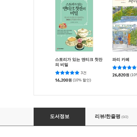
스토리가 있는 앤티크 찻잔
파리 카페
의 비밀
3건
26,820
원
(1
16,200
원
(10% 할인)
파리가 사랑한 카페
도서정보
리뷰/한줄평
(0/2)