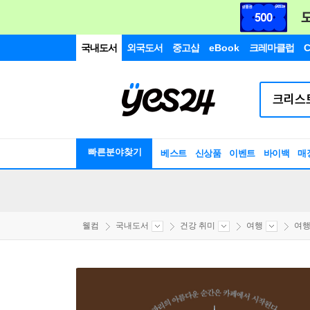
국내도서
외국도서
중고샵
eBook
크레마클럽
C
빠른분야찾기
베스트
신상품
이벤트
바이백
매
웰컴
국내도서
건강 취미
여행
여