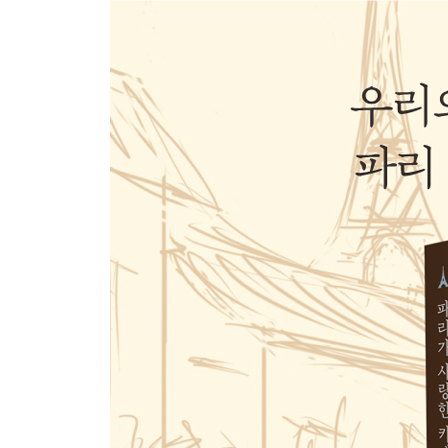
화가들의 점심 식사, 메종 푸르네즈
6장. 예술과 여행의 일상에서 만나는 곳
루브르 박물관에서의 휴식, 카페 마를리
에펠탑의 뷰, 쥘 베른
아르누보 감성의 공간, 막심
책의 향기가 그리울 때, 셰익스피어 앤 컴퍼니
Epilogue