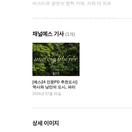
바스티유 광장의 철학 카페, 카페 데 파르
3장. 아티스트들의 아지트가 된 몽마르트르
몽마르트르의 빨간 풍차, 물랭 루즈
채널예스 기사
르누아르의 무도회, 물랭 드 라 갈레트
(1개)
보헤미안이 사랑한 샹송 바, 라팽 아질
발라동을 떠올리며, 메종 로즈
4장. 몽파르나스의 카페에 사람들이 모여들다
밤은 아름다워라, 쿠폴
읽다
파리는 축제 중, 르 돔
[예스24 인문PD 추천도서]
역사와 낭만의 도시, 파리
모딜리아니를 추억하며, 로통드
2024년 07월 31일
헤밍웨이가 사랑한, 클로즈리 데 릴라, 셀렉트
5장. 예술가의 집, 예술가를 위한 집
고흐와 밤의 테라스, 반 고흐 카페
상세 이미지
너무나 고독했던 삶, 고흐의 집