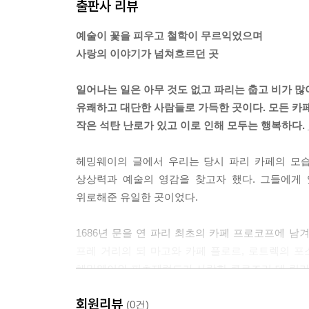
출판사 리뷰
--- 「모딜리아니를 추억하며, 로통드」 중에서
예술이 꽃을 피우고 철학이 무르익었으며
고요함과 함께 마력 같은 아름다움을 지닌 이곳은 
사랑의 이야기가 넘쳐흐르던 곳
70여 일을 머물며 72점의 작품을 남겼던 오베르 쉬
--- 「너무나 고독했던 삶, 고흐의 집」 중에서
일어나는 일은 아무 것도 없고 파리는 춥고 비가 
유쾌하고 대단한 사람들로 가득한 곳이다. 모든 카
웅장한 기둥과 높은 아치 천장, 그리고 붉은색과 
작은 석탄 난로가 있고 이로 인해 모두는 행복하다.
르와 이브 타랄롱이 디자인한 폭신한 의자와 금빛
듯하다.
헤밍웨이의 글에서 우리는 당시 파리 카페의 모습
--- 「루브르 박물관에서의 휴식, 카페 마를리」 중
상상력과 예술의 영감을 찾고자 했다. 그들에게
위로해준 유일한 곳이었다.
1983년 문을 연 막심은 파리 사교 중심지로 많은
된 분위기로 더 유명해졌고, 1981년 프랑스 정부
1686년 문을 연 파리 최초의 카페 프로코프에 남겨
화려한 꽃병에서 고혹적인 아름다움이 느껴진다.
프레 거리의 되 마고와 카페 플로르, 로트렉의 
--- 「아르누보 감성의 공간, 막심」 중에서
헤밍웨이와 피츠제럴드가 사랑한 클로즈리 데 릴라
소중한 가치와 프랑스 시민정신의 의미를 되새길 수
책방을 둘러보고 이곳 카페에 앉아 있노라면 2019
회원리뷰
(0건)