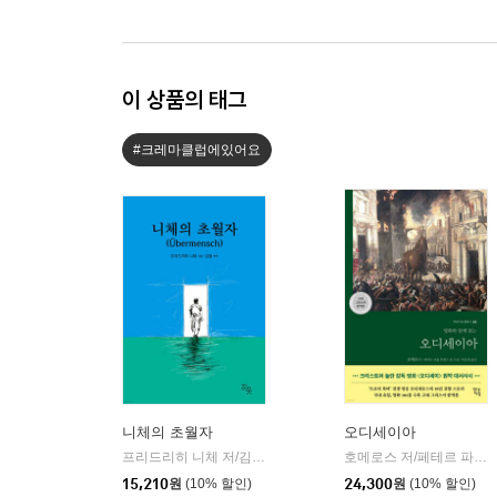
이 상품의 태그
#크레마클럽에있어요
니체의 초월자
오디세이아
프리드리히 니체 저/김철 편역
히읏
호메로스 저/페테르 파울 루벤스 그림/박문재 역
|
15,210
원
(10% 할인)
24,300
원
(10% 할인)