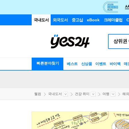
국내도서
외국도서
중고샵
eBook
크레마클럽
C
빠른분야찾기
베스트
신상품
이벤트
바이백
매
웰컴
국내도서
건강 취미
여행
해