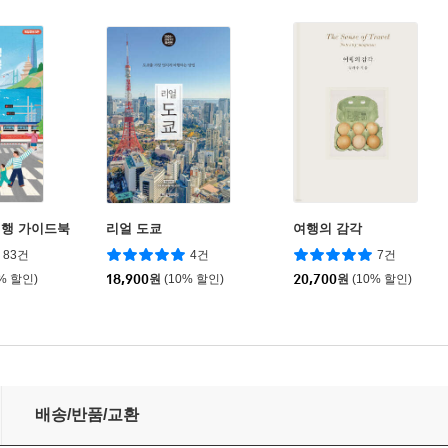
여행 가이드북
리얼 도쿄
여행의 감각
83건
4건
7건
0% 할인)
18,900
원
(10% 할인)
20,700
원
(10% 할인)
배송/반품/교환