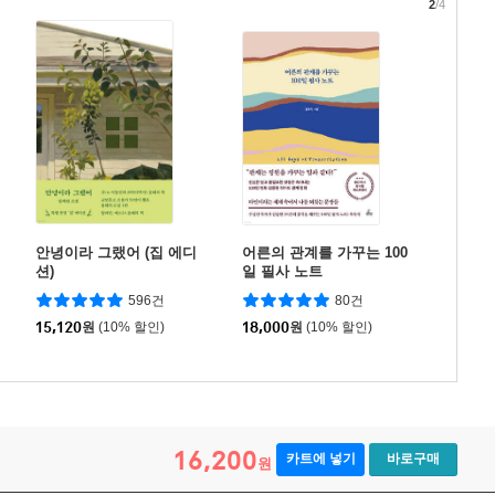
2
/4
안녕이라 그랬어 (집 에디
어른의 관계를 가꾸는 100
션)
일 필사 노트
596건
80건
15,120
원
(10% 할인)
18,000
원
(10% 할인)
16,200
카트에 넣기
바로구매
원