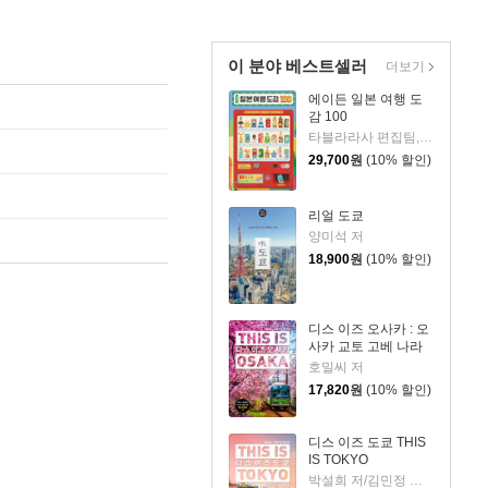
이 분야 베스트셀러
더보기
에이든 일본 여행 도
감 100
타블라라사 편집팀,이정기 공저
29,700
원
(10% 할인)
리얼 도쿄
양미석 저
18,900
원
(10% 할인)
디스 이즈 오사카 : 오
사카 교토 고베 나라
호밀씨 저
17,820
원
(10% 할인)
디스 이즈 도쿄 THIS
IS TOKYO
박설희 저/김민정 사진