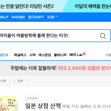
D/LP
DVD/BD
문구
/GIFT
티켓
독서유형검사
RBTI Lab
장안내
채널예스
사락
예스펀딩
클래스24
독서유형검사
여
주말에는 더욱 알뜰하게!
최대 2,000원 상품권 받으
외여행
일본
소득공제
일본 상점 산책
매일 가도 설레는 도쿄·간사