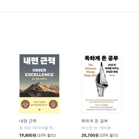
내면 근력
독하게 돈 공부
짐 머피 저/지여울 역
현대지성
윌북(willbook)
박소연 저
메이븐
|
|
|
19,800
원
(10% 할인)
20,700
원
(10% 할인)