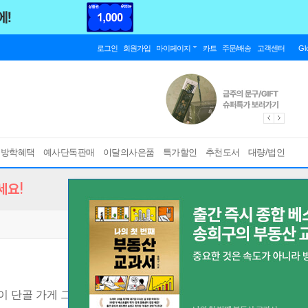
로그인
회원가입
마이페이지
카트
주문/배송
고객센터
Gl
름방학혜택
예사단독판매
이달의사은품
특가할인
추천도서
대량/법인
세요!
이 단골 가게 그림일기