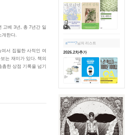
고베 3년, 총 7년간 일
소개한다.
a*****7
님의 리스트
녹여서 집필한 사적인 여
2026.2차추가
다보는 재미가 있다. 책의
촘촘한 상점 기록을 넘기