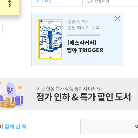
12,600원
판매요청하기
김은성 작가
친필 메시지 수록
---------------
[예스리커버]
빵야 TRIGGER
들이
함께 산 책