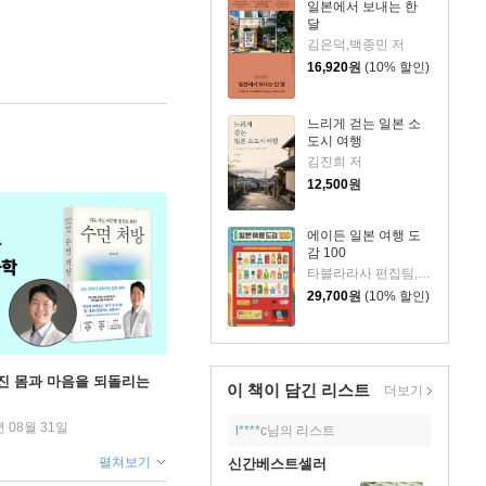
일본에서 보내는 한
달
김은덕,백종민 저
16,920
원
(10% 할인)
느리게 걷는 일본 소
도시 여행
김진희 저
12,500
원
에이든 일본 여행 도
감 100
타블라라사 편집팀,이정기 공저
29,700
원
(10% 할인)
무너진 몸과 마음을 되돌리는
이 책이 담긴
리스트
더보기
년 08월 31일
l****c
님의 리스트
펼쳐보기
신간베스트셀러