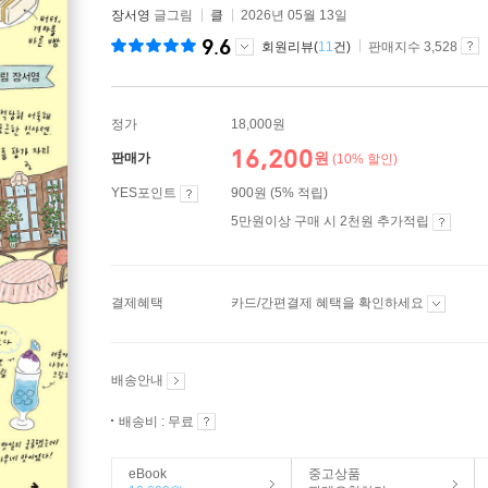
장서영
글그림
클
2026년 05월 13일
9.6
회원리뷰(
11
건)
판매지수 3,528
정가
18,000원
16,200
원
판매가
(10% 할인)
YES포인트
900원 (5% 적립)
5만원이상 구매 시 2천원 추가적립
결제혜택
카드/간편결제 혜택을 확인하세요
배송안내
배송비 : 무료
eBook
중고상품