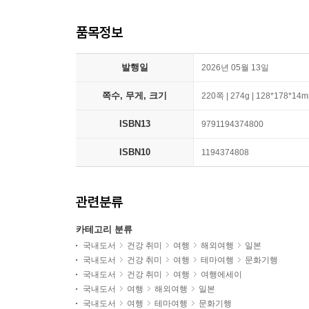
품목정보
발행일
2026년 05월 13일
쪽수, 무게, 크기
220쪽 | 274g | 128*178*14
ISBN13
9791194374800
ISBN10
1194374808
관련분류
카테고리 분류
국내도서
건강 취미
여행
해외여행
일본
국내도서
건강 취미
여행
테마여행
문화기행
국내도서
건강 취미
여행
여행에세이
국내도서
여행
해외여행
일본
국내도서
여행
테마여행
문화기행