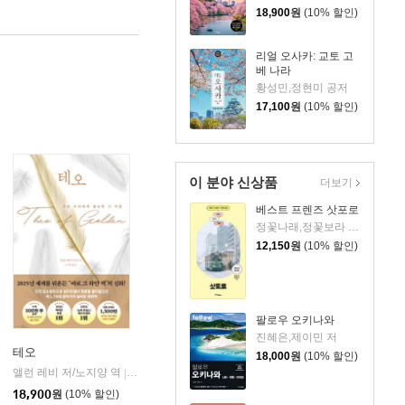
18,900
원
(10% 할인)
리얼 오사카: 교토 고
베 나라
황성민,정현미 공저
17,100
원
(10% 할인)
이 분야 신상품
더보기
베스트 프렌즈 삿포로
정꽃나래,정꽃보라 공저
12,150
원
(10% 할인)
팔로우 오키나와
진혜은,제이민 저
테오
18,000
원
(10% 할인)
앨런 레비 저/노지양 역
오팬하우스
|
18,900
원
(10% 할인)