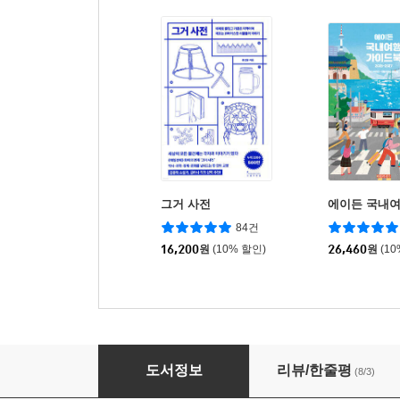
그거 사전
에이든 국내
84건
16,200
원
(10% 할인)
26,460
원
(1
일본 상점 산책
도서정보
리뷰/한줄평
(8/3)