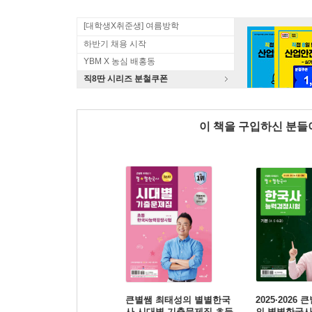
[대학생X취준생] 여름방학
하반기 채용 시작
YBM X 농심 배홍동
직8딴 시리즈 분철쿠폰
이 책을 구입하신 분
큰별쌤 최태성의 별별한국
2025·2026
사 시대별 기출문제집 초등
의 별별한국