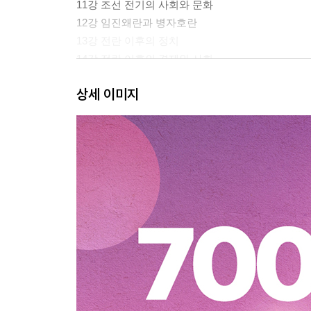
11강 조선 전기의 사회와 문화
12강 임진왜란과 병자호란
13강 전란 이후의 정치
14강 전란 이후의 경제와 사회
15강 조선 후기 문화의 변화
상세 이미지
16강 흥선 대원군의 정책과 개항
17강 임오군란~대한 제국
18강 국권 피탈과 국권 수호 운동
19강 일제의 식민 지배 정책
20강 일제 강점기 항일 운동
21강 광복~6.25 전쟁
22강 민주주의와 경제의 발전, 통일을 위한 노력
+ 빈출 특강(시대 통합 문제, 세시 풍속과 민속놀이,
+ 기출 모의고사
+ 부록 - 아트 판서와 별 채우기