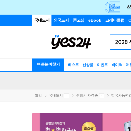
국내도서
외국도서
중고샵
eBook
크레마클럽
C
빠른분야찾기
베스트
신상품
이벤트
바이백
매
웰컴
국내도서
수험서 자격증
한국사능력검정