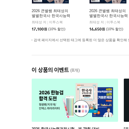
2026 큰별쌤 최태성의
2026 큰별쌤 최태성의
별별한국사 한국사능력
별별한국사 한국사능력
검정시험 심화(1,2,3급)
검정시험 심화(1,2,3급)
최태성 저
이투스북
최태성 저
이투스북
|
|
상
하
17,100
원
(10% 할인)
16,650
원
(10% 할인)
검색 페이지에서 선택된 태그에 등록된 더 많은 상품을 확인해 
이 상품의 이벤트
(8개)
2026 한국사능력검정시험 - 제 79회 대비
[