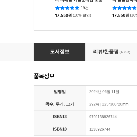
한국사능력검정시험
검정시험 기본(4
19건
17,550
원
(10% 할인)
17,550
원
(10
큰별쌤과 재미있게 공부하는 초등 한국사능력
도서정보
리뷰/한줄평
(49/53)
품목정보
발행일
2024년 06월 11일
쪽수, 무게, 크기
292쪽 | 225*300*20mm
ISBN13
9791138926744
ISBN10
1138926744