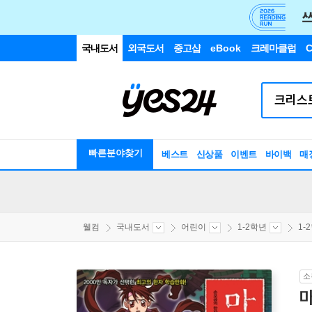
국내도서
외국도서
중고샵
eBook
크레마클럽
C
빠른분야찾기
베스트
신상품
이벤트
바이백
매
웰컴
국내도서
어린이
1-2학년
1-
소