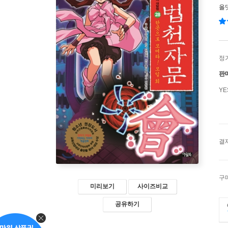
올
정
판
Y
결
구
미리보기
사이즈비교
공유하기