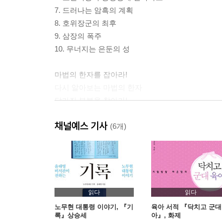
7. 드러나는 암흑의 계획
8. 호위장군의 최후
9. 삼장의 폭주
10. 무너지는 은둔의 성
마법의 한자를 잡아라!
다시 알아보는 마법의 한자
달라진 부분을 찾아라!
내가 만드는 마법천자문
채널예스 기사
마법의 한자를 낚아라!
(6개)
마법의 한자퀴즈를 풀자!
읽다
읽다
노무현 대통령 이야기, 『기
육아 서적 『닥치고 군대
록』상승세
아』, 화제