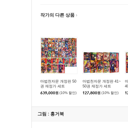
작가의 다른 상품
마법천자문 개정판 50
마법천자문 개정판 41~
마
권 재정가 세트
50권 재정가 세트
4
639,000
원
(10% 할인)
127,800
원
(10% 할인)
1
그림 :
홍거북