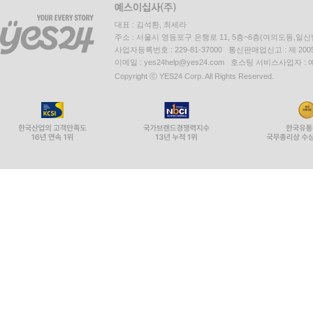
대표 : 김석환, 최세라
주소 : 서울시 영등포구 은행로 11, 5층~6층(여의도동,일신
사업자등록번호 : 229-81-37000 통신판매업신고 : 제 200
이메일 : yes24help@yes24.com 호스팅 서비스사업자 :
Copyright ⓒ YES24 Corp. All Rights Reserved.