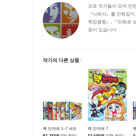
프로 작가들이 모여 만
『나르샤』를 만화잡지 
학킹왕짱』, 『만화로 보는
등이 있습니다
작가의 다른 상품
꽥 만약에 1~7 세트
꽥 만약에 7
꽥
87,210
원
(5% 할인)
13,500
원
(10% 할인)
7