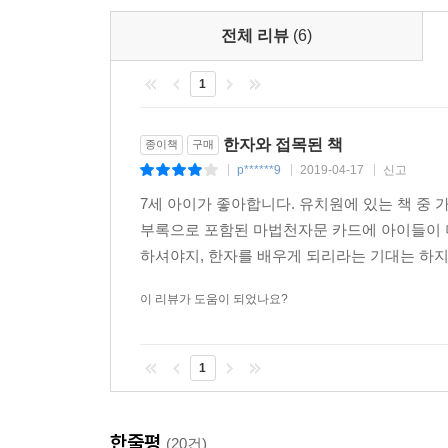
한국간행물윤리위원회 선정 ‘청소년 권장도서’
한국문화콘텐츠진흥원 선정 ‘문화산업진흥기금 지원
전체 리뷰
(6)
서울신문 선정 ‘소비자만족 히트 상품’
1
인터파크 독자 선정 ‘2013 골든북 어워즈’ 어린이 
한자와 접목된 책
종이책
구매
p******9
2019-04-17
신고
|
|
|
7세 아이가 좋아합니다. 유치원에 있는 책 중
부록으로 포함된 마법천자문 카드에 아이들이 
하셔야지, 한자를 배우게 되리라는 기대는 하지 
이 리뷰가 도움이 되었나요?
1
한줄평
(20건)