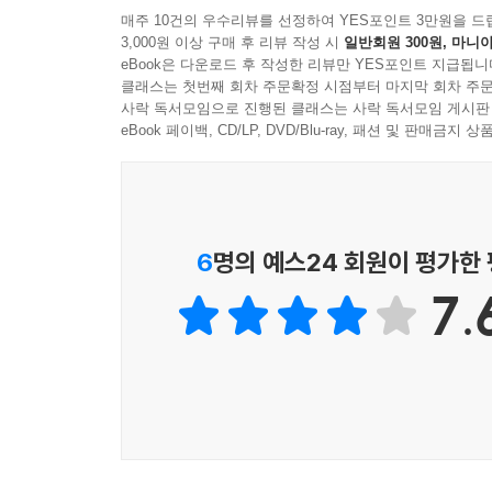
② 적절한 학습량과 난이도가 섞인 진도로 학습 효과
매주 10건의 우수리뷰를 선정하여 YES포인트 3만원을 드
3,000원 이상 구매 후 리뷰 작성 시
일반회원 300원, 마니아
『마법천자문』 각 권에서는 새로 배우는 한자 20자
eBook은 다운로드 후 작성한 리뷰만 YES포인트 지급됩니
있습니다.
클래스는 첫번째 회차 주문확정 시점부터 마지막 회차 주문
사락 독서모임으로 진행된 클래스는 사락 독서모임 게시판
③ 낱자 암기가 아닌 다각적인 한자학습 구현!
eBook 페이백, CD/LP, DVD/Blu-ray, 패션 및 판매금
반의어, 동의어 등 단어를 쉽게 조합하고 활용할 수
두었습니다. 개별 한자가 다양하게 결합하여 쓰이
쉽게 이해할 수 있습니다.
6
명의 예스24 회원이 평가한
④ 카드를 활용한 다양한 학습!
7.
학습만화 최초로 특허를 획득한 한자카드는 놀이 
사자성어 등 한자 어휘까지 익히게 됩니다.
(3) 수상 내역
삼성경제연구소(SERI) 선정 ‘10대 히트상품’
‘한자카드와 인터넷을 이용한 학습 시스템’ 특허 획
예스24, 다음 공동 선정 ‘올해의 책’