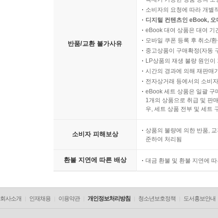
소비자의 요청에 따라 개별
디지털 컨텐츠인 eBook, 
eBook 대여 상품은 대여 기
모바일 쿠폰 등록 후 취소/환
반품/교환 불가사유
중고상품이 구매확정(자동 
LP상품의 재생 불량 원인이 기
시간의 경과에 의해 재판매가
전자상거래 등에서의 소비자
eBook 세트 상품은 일괄 
1개의 상품으로 취급 및 판매
우, 세트 상품 전부 및 세트
상품의 불량에 의한 반품, 교
소비자 피해보상
준하여 처리됨
환불 지연에 따른 배상
대금 환불 및 환불 지연에 
회사소개
인재채용
이용약관
개인정보처리방침
청소년보호정책
도서홍보안내