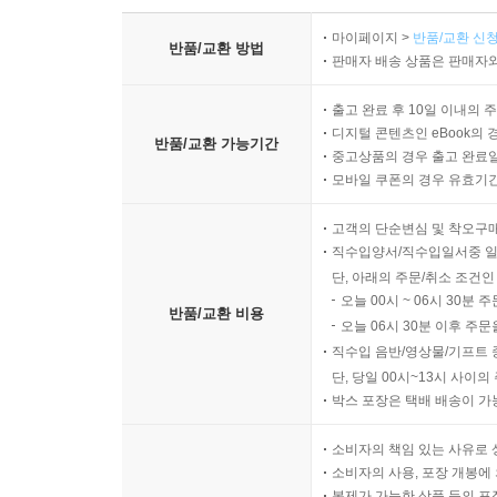
마이페이지 >
반품/교환 신청
반품/교환 방법
판매자 배송 상품은 판매자와
출고 완료 후 10일 이내의 
디지털 콘텐츠인 eBook의 
반품/교환 가능기간
중고상품의 경우 출고 완료일
모바일 쿠폰의 경우 유효기간(
고객의 단순변심 및 착오구
직수입양서/직수입일서중 일
단, 아래의 주문/취소 조건인
오늘 00시 ~ 06시 30분 
반품/교환 비용
오늘 06시 30분 이후 주문
직수입 음반/영상물/기프트 
단, 당일 00시~13시 사이
박스 포장은 택배 배송이 가
소비자의 책임 있는 사유로 
소비자의 사용, 포장 개봉에 
복제가 가능한 상품 등의 포장을 